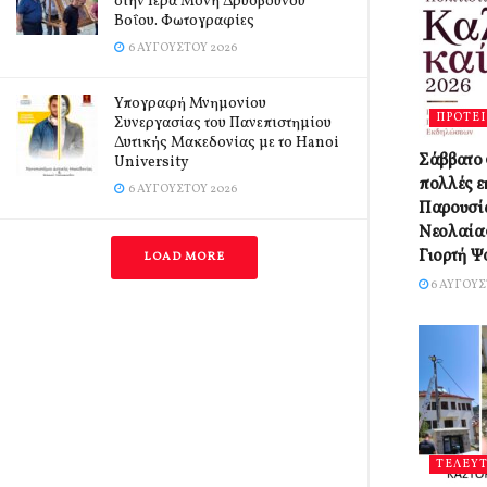
στην Ιερά Μονή Δρυοβούνου
Βοΐου. Φωτογραφίες
6 ΑΥΓΟΎΣΤΟΥ 2026
Υπογραφή Μνημονίου
ΠΡΟΤΕ
Συνεργασίας του Πανεπιστημίου
Δυτικής Μακεδονίας με το Hanoi
Σάββατο 
University
πολλές ε
6 ΑΥΓΟΎΣΤΟΥ 2026
Παρουσί
Νεολαίας
Γιορτή Ψ
LOAD MORE
6 ΑΥΓΟΎΣ
ΤΕΛΕΥΤ