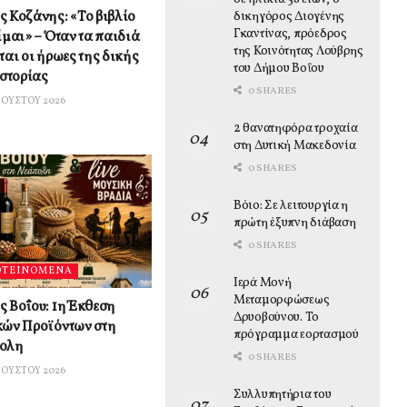
 Κοζάνης: «Το βιβλίο
δικηγόρος Διογένης
Γκαντίνας, πρόεδρος
ίμαι» – Όταν τα παιδιά
της Κοινότητας Λούβρης
ται οι ήρωες της δικής
του Δήμου Βοΐου
ιστορίας
0 SHARES
ΓΟΎΣΤΟΥ 2026
2 θανατηφόρα τροχαία
στη Δυτική Μακεδονία
0 SHARES
Βόιο: Σε λειτουργία η
πρώτη έξυπνη διάβαση
0 SHARES
ΟΤΕΙΝΟΜΕΝΑ
Ιερά Μονή
Μεταμορφώσεως
 Βοΐου: 1η Έκθεση
Δρυοβούνου. Το
κών Προϊόντων στη
πρόγραμμα εορτασμού
ολη
0 SHARES
ΓΟΎΣΤΟΥ 2026
Συλλυπητήρια του