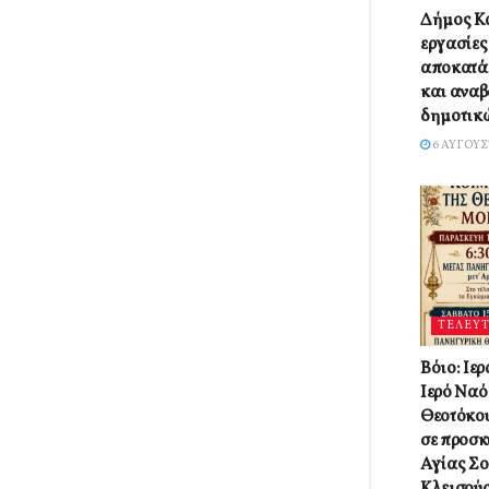
Δήμος Κα
εργασίες
αποκατά
και αναβ
δημοτικ
6 ΑΥΓΟΎΣ
ΤΕΛΕΥΤ
Βόιο: Ιε
Ιερό Ναό
Θεοτόκου
σε προσκ
Αγίας Σο