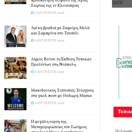
προσκύνηση λείψανο της Αγίας
Σοφίας της εν Κλεισούρας
6 ΑΥΓΟΎΣΤΟΥ 2026
Λαϊκή βραδιά με Ζαφείρη Μελά
και Σαμπρίνα στο Τσοτύλι
6 ΑΥΓΟΎΣΤΟΥ 2026
Δήμος Βοΐου: 1η Έκθεση Τοπικών
Προϊόντων στη Νεάπολη
6 ΑΥΓΟΎΣΤΟΥ 2026
Μακεδονικός Σιάτιστας: Ενίσχυση
στα γκολ ποστ με Θοδωρή Μήτκα
6 ΑΥΓΟΎΣΤΟΥ 2026
Τοπικ
Η μεγάλη εορτή της
Μεταμορφώσεως του Σωτήρος