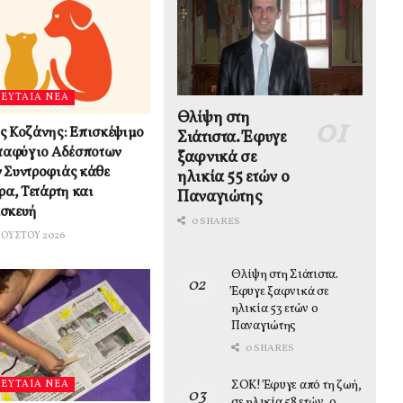
ΛΕΥΤΑΙΑ ΝΕΑ
Θλίψη στη
ς Κοζάνης: Επισκέψιμο
Σιάτιστα. Έφυγε
αταφύγιο Αδέσποτων
ξαφνικά σε
 Συντροφιάς κάθε
ηλικία 55 ετών ο
ρα, Τετάρτη και
Παναγιώτης
σκευή
0 SHARES
ΓΟΎΣΤΟΥ 2026
Θλίψη στη Σιάτιστα.
Έφυγε ξαφνικά σε
ηλικία 53 ετών ο
Παναγιώτης
0 SHARES
ΣΟΚ! Έφυγε από τη ζωή,
ΛΕΥΤΑΙΑ ΝΕΑ
σε ηλικία 58 ετών, ο