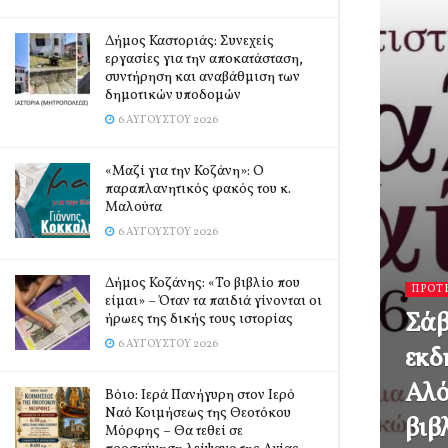
Δήμος Καστοριάς: Συνεχείς
εργασίες για την αποκατάσταση,
συντήρηση και αναβάθμιση των
δημοτικών υποδομών
6 ΑΥΓΟΎΣΤΟΥ 2026
«Μαζί για την Κοζάνη»: Ο
παραπλανητικός φακός του κ.
Μαλούτα
6 ΑΥΓΟΎΣΤΟΥ 2026
Δήμος Κοζάνης: «Το βιβλίο που
ΠΡΟΤ
είμαι» – Όταν τα παιδιά γίνονται οι
Σάβ
ήρωες της δικής τους ιστορίας
6 ΑΥΓΟΎΣΤΟΥ 2026
εκδ
Αλό
Βόιο: Ιερά Πανήγυρη στον Ιερό
Ναό Κοιμήσεως της Θεοτόκου
βιβ
Μόρφης – Θα τεθεί σε