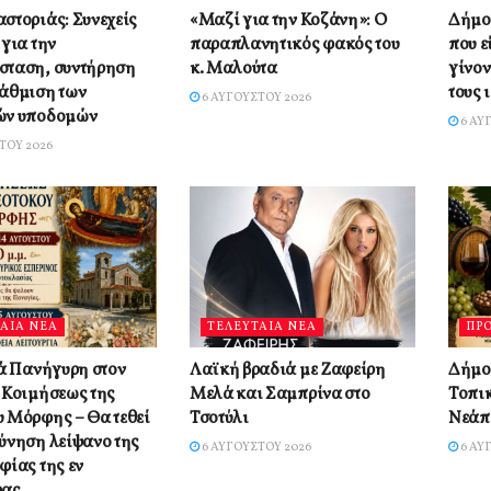
στοριάς: Συνεχείς
«Μαζί για την Κοζάνη»: Ο
Δήμος
 για την
παραπλανητικός φακός του
που ε
σταση, συντήρηση
κ. Μαλούτα
γίνον
άθμιση των
τους 
6 ΑΥΓΟΎΣΤΟΥ 2026
ών υποδομών
6 ΑΥ
ΤΟΥ 2026
ΑΙΑ ΝΕΑ
ΤΕΛΕΥΤΑΙΑ ΝΕΑ
ΠΡ
ρά Πανήγυρη στον
Λαϊκή βραδιά με Ζαφείρη
Δήμος
 Κοιμήσεως της
Μελά και Σαμπρίνα στο
Τοπι
 Μόρφης – Θα τεθεί
Τσοτύλι
Νεάπ
ύνηση λείψανο της
6 ΑΥΓΟΎΣΤΟΥ 2026
6 ΑΥ
φίας της εν