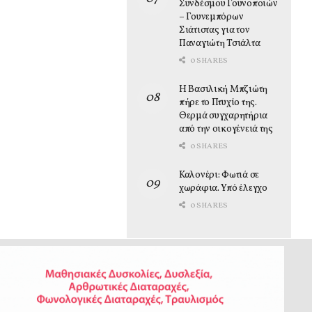
Συνδέσμου Γουνοποιών
– Γουνεμπόρων
Σιάτιστας για τον
Παναγιώτη Τσιάλτα
0 SHARES
Η Βασιλική Μπζιώτη
πήρε το Πτυχίο της.
Θερμά συγχαρητήρια
από την οικογένειά της
0 SHARES
Καλονέρι: Φωτιά σε
χωράφια. Υπό έλεγχο
0 SHARES