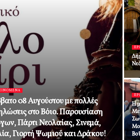
ΠΡ
Δήμ
Νε
ΕΙΝΟΜΕΝΑ
ΠΡ
βατο 08 Αυγούστου με πολλές
Η μ
ηλώσεις στο Βόιο. Παρουσίαση
Με
Σωτ
γων, Πάρτι Νεολαίας, Σινεμά,
Μο
λία, Γιορτή Ψωμιού και Δράκου!
Βοΐ