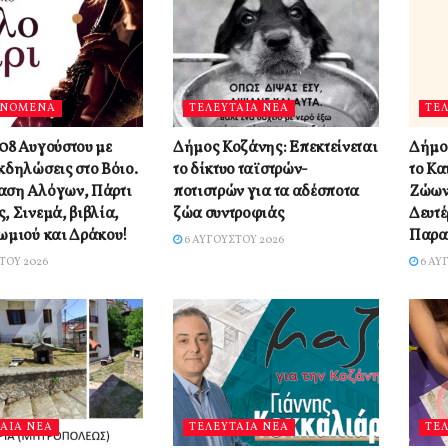
ΙΝΟΜΕΝΑ
ΤΕΛΕΥΤΑΙΑ ΝΕΑ
ΤΕ
08 Αυγούστου με
Δήμος Κοζάνης: Επεκτείνεται
Δήμο
κδηλώσεις στο Βόιο.
το δίκτυο ταϊστρών-
το Κ
αση Αλόγων, Πάρτι
ποτιστρών για τα αδέσποτα
Ζώων
, Σινεμά, βιβλία,
ζώα συντροφιάς
Δευτέ
ωμιού και Δράκου!
Παρα
6 ΑΥΓΟΎΣΤΟΥ 2026
ΤΟΥ 2026
6 ΑΥ
ΑΙΑ ΝΕΑ
ΤΕΛΕΥΤΑΙΑ ΝΕΑ
ΤΕ