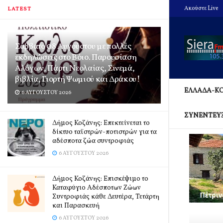
Ακούστε Live
LATEST
Σάββατο 08 Αυγούστου με πολλές
εκδηλώσεις στο Βόιο. Παρουσίαση
Αλόγων, Πάρτι Νεολαίας, Σινεμά,
βιβλία, Γιορτή Ψωμιού και Δράκου!
ΕΛΛΑΔΑ-Κ
6 ΑΥΓΟΎΣΤΟΥ 2026
ΣΥΝΕΝΤΕΥ
Δήμος Κοζάνης: Επεκτείνεται το
δίκτυο ταϊστρών-ποτιστρών για τα
αδέσποτα ζώα συντροφιάς
6 ΑΥΓΟΎΣΤΟΥ 2026
Δήμος Κοζάνης: Επισκέψιμο το
Καταφύγιο Αδέσποτων Ζώων
Συντροφιάς κάθε Δευτέρα, Τετάρτη
και Παρασκευή
6 ΑΥΓΟΎΣΤΟΥ 2026