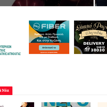
ά Νέα