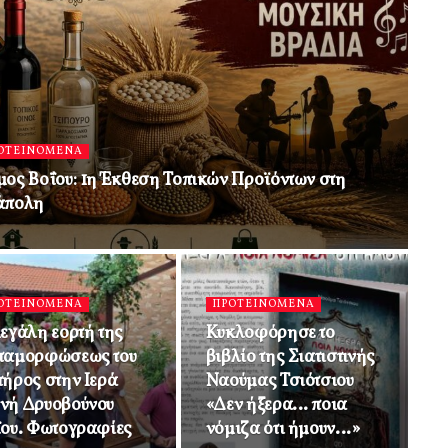
ΟΤΕΙΝΟΜΕΝΑ
ος Βοΐου: 1η Έκθεση Τοπικών Προϊόντων στη
άπολη
ΟΤΕΙΝΟΜΕΝΑ
ΠΡΟΤΕΙΝΟΜΕΝΑ
εγάλη εορτή της
Κυκλοφόρησε το
ταμορφώσεως του
βιβλίο της Σιατιστινής
ήρος στην Ιερά
Ναούμας Τσιότσιου
νή Δρυοβούνου
«Δεν ήξερα… ποια
ου. Φωτογραφίες
νόμιζα ότι ήμουν…»