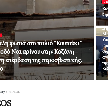
VI
Ει
ζή
VI
Πε
Μα
S
Υπ
λη φωτιά στο παλιό “Κουτούκι”
πρ
 οδό Ναυαρίνου στην Κοζάνη –
σύ
ανα
η επέμβαση της πυροσβεστικής.
τη
εο
Κο
gory
VIDEOS
EOS