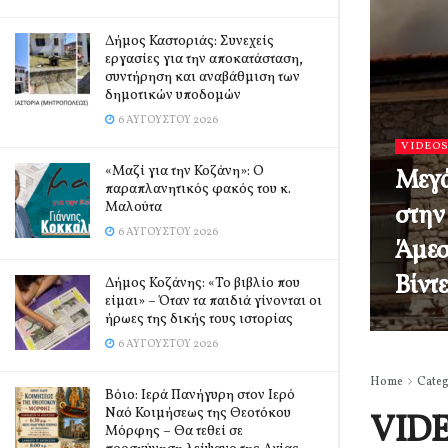
Δήμος Καστοριάς: Συνεχείς
εργασίες για την αποκατάσταση,
συντήρηση και αναβάθμιση των
δημοτικών υποδομών
6 ΑΥΓΟΎΣΤΟΥ 2026
VIDEO
«Μαζί για την Κοζάνη»: Ο
Μεγά
παραπλανητικός φακός του κ.
Μαλούτα
στην
6 ΑΥΓΟΎΣΤΟΥ 2026
Άμεσ
Βίντ
Δήμος Κοζάνης: «Το βιβλίο που
είμαι» – Όταν τα παιδιά γίνονται οι
ήρωες της δικής τους ιστορίας
6 ΑΥΓΟΎΣΤΟΥ 2026
Home
Cate
Βόιο: Ιερά Πανήγυρη στον Ιερό
Ναό Κοιμήσεως της Θεοτόκου
VID
Μόρφης – Θα τεθεί σε