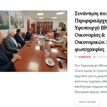
Συνάντηση του
Περιφερειάρχη
Υφυπουργό Εθ
Οικονομίας &
Οικονομικών. Β
φωτογραφίες
BY
SIERAFM
1 ΑΥΓΟΎ
Τον Υφυπουργό Εθνι
Οικονομίας & Οικον
αρμόδιο για τη φορο
πολιτική Δημήτρη Μ
υποδέχτηκε σήμερα το
Περιφερειάρχης Δυτικ
READ MORE