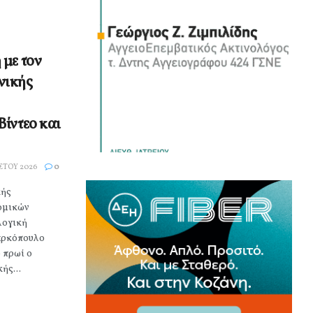
 με τον
νικής
ίντεο και
ΣΤΟΥ 2026
0
κής
ομικών
λογική
αρκόπουλο
 πρωί ο
ής...