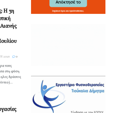
: Η 3η
πική
 Αιανής
Ιουλίου
ΟΥ 2026
0
για τους
έσα στη φύση
ληλες δράσεις
ίντεο)...
ργασίες