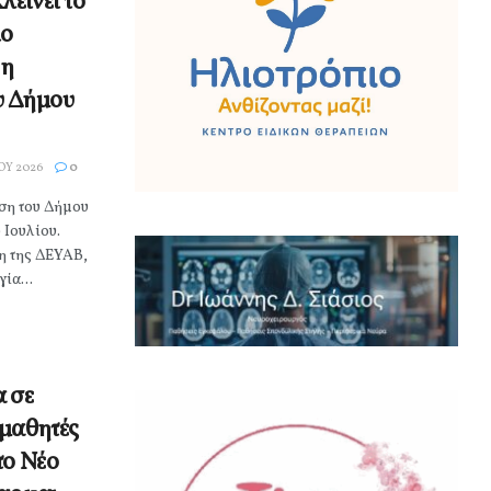
είνει το
ίο
 η
υ Δήμου
ΟΥ 2026
0
αση του Δήμου
 Ιουλίου.
η της ΔΕΥΑΒ,
ία...
α σε
 μαθητές
το Νέο