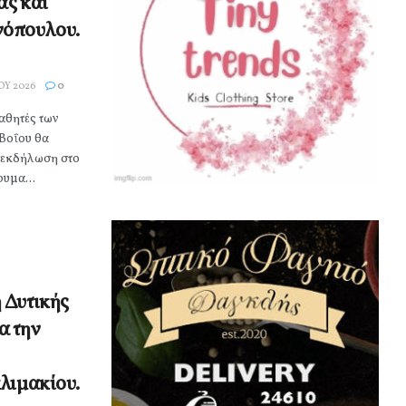
ας και
νόπουλου.
ΟΥ 2026
0
μαθητές των
Βοΐου θα
 εκδήλωση στο
ρυμα...
 Δυτικής
α την
κλιμακίου.