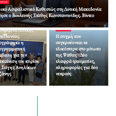
DEOS
δικό Ασφαλιστικό Καθεστώς στη Δυτική Μακεδονία
τησε ο Βουλευτής Στάθης Κωνσταντινίδης. Βίντεο
DEOS
ριφέρεια Δυτικής
VIDEOS
κεδονίας:
Η στιγμή που
ογράφηκε η
συγκρούονται τα
ογραμματική
ελικόπτερα στο μέτωπο
μβαση για την
της Ψάθας -Δύο
καίνιση του κτιρίου
ελαφρά τραυματίες,
ς Στέγης Ανηλίκων
πληροφορίες για δύο
ζάνης
νεκρούς