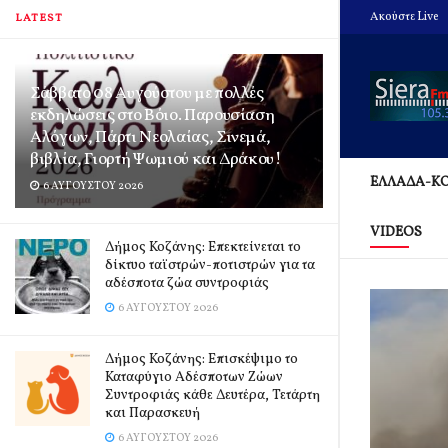
Ακούστε Live
LATEST
Σάββατο 08 Αυγούστου με πολλές
εκδηλώσεις στο Βόιο. Παρουσίαση
Αλόγων, Πάρτι Νεολαίας, Σινεμά,
βιβλία, Γιορτή Ψωμιού και Δράκου!
ΕΛΛΑΔΑ-Κ
6 ΑΥΓΟΎΣΤΟΥ 2026
VIDEOS
Δήμος Κοζάνης: Επεκτείνεται το
δίκτυο ταϊστρών-ποτιστρών για τα
αδέσποτα ζώα συντροφιάς
6 ΑΥΓΟΎΣΤΟΥ 2026
Δήμος Κοζάνης: Επισκέψιμο το
Καταφύγιο Αδέσποτων Ζώων
Συντροφιάς κάθε Δευτέρα, Τετάρτη
και Παρασκευή
6 ΑΥΓΟΎΣΤΟΥ 2026