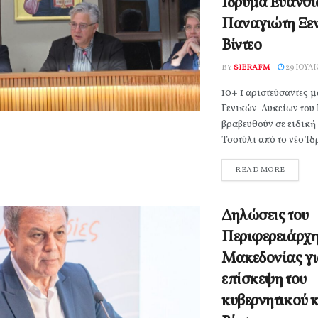
Ίδρυμα Ευανθί
Παναγιώτη Ξε
Βίντεο
BY
SIERAFM
29 ΙΟΥΛΊ
10+ 1 αριστεύσαντες 
Γενικών Λυκείων του 
βραβευθούν σε ειδική
Τσοτύλι από το νέο Ίδ
READ MORE
Δηλώσεις του
Περιφερειάρχη
Μακεδονίας γι
επίσκεψη του
κυβερνητικού 