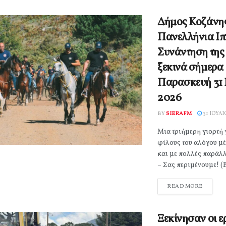
Δήμος Κοζάνης
Πανελλήνια Ιπ
Συνάντηση της
ξεκινά σήμερα
Παρασκευή 31 
2026
BY
SIERAFM
31 ΙΟΥΛΊ
Μια τριήμερη γιορτή 
φίλους του αλόγου μ
και με πολλές παράλ
– Σας περιμένουμε! (Β
READ MORE
Ξεκίνησαν οι ε