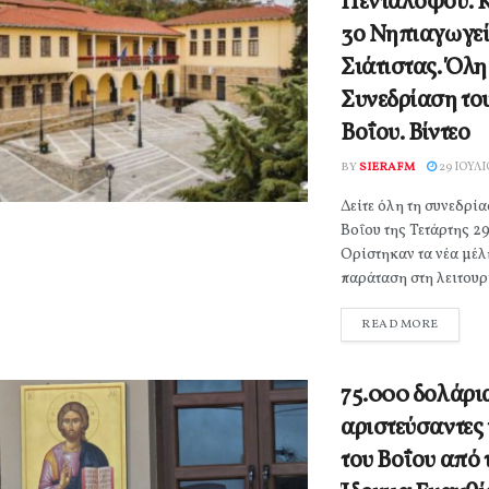
Πενταλόφου. Κλ
3ο Νηπιαγωγε
Σιάτιστας. Όλη
Συνεδρίαση το
Βοΐου. Βίντεο
BY
SIERAFM
29 ΙΟΥΛΊ
Δείτε όλη τη συνεδρί
Βοΐου της Τετάρτης 29
Ορίστηκαν τα νέα μέλ
παράταση στη λειτουργ
READ MORE
75.000 δολάρι
αριστεύσαντες
του Βοΐου από 