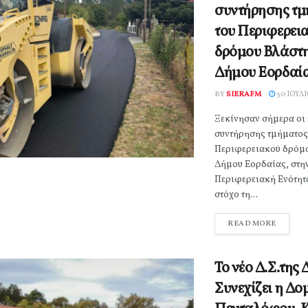
συντήρησης τμ
του Περιφερει
δρόμου Βλάστη
Δήμου Εορδαία
BY
SIERAFM
30 ΙΟΥΛΊ
Ξεκίνησαν σήμερα οι 
συντήρησης τμήματος
Περιφερειακού δρόμο
Δήμου Εορδαίας, στη
Περιφερειακή Ενότητ
στόχο τη...
READ MORE
Το νέο Δ.Σ.της
Συνεχίζει η Δο