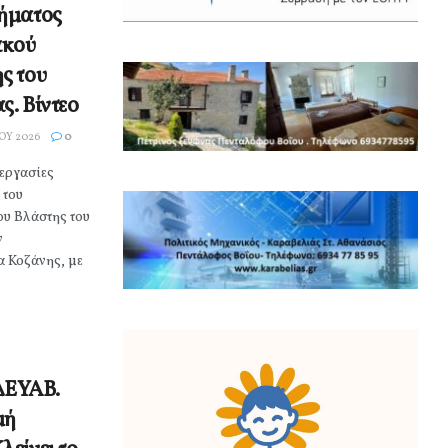
ήματος
ακού
ς του
ς. Βίντεο
ΟΥ 2026
0
εργασίες
 του
υ Βλάστης του
ν
α Κοζάνης, με
 ΔΕΥΑΒ.
μή