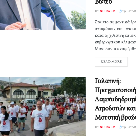
Βίντεο
BY
SIERAFM
29 ΙΟΥΛΊ
Στα πιο σημαντικά έρ
αποφάσεις που ανακ
κατά τη χθεσινή επίσκ
κυβερνητικού κλιμακί
Μακεδονία αναφέρθηκ
READ MORE
Γαλατινή:
Πραγματοποιή
Λαμπαδηδρομί
Αιμοδοτών και
Μουσική βραδι
BY
SIERAFM
29 ΙΟΥΛΊ