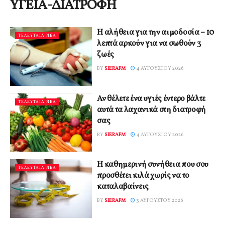
ΥΓΕΙΑ-ΔΙΑΤΡΟΦΗ
Η αλήθεια για την αιμοδοσία – 10
ΤΕΛΕΥΤΑΙΑ ΝΕΑ
λεπτά αρκούν για να σωθούν 3
ζωές
BY
SIERAFM
4 ΑΥΓΟΎΣΤΟΥ 2026
Αν θέλετε ένα υγιές έντερο βάλτε
ΤΕΛΕΥΤΑΙΑ ΝΕΑ
αυτά τα λαχανικά στη διατροφή
σας
BY
SIERAFM
4 ΑΥΓΟΎΣΤΟΥ 2026
Η καθημερινή συνήθεια που σου
ΤΕΛΕΥΤΑΙΑ ΝΕΑ
προσθέτει κιλά χωρίς να το
καταλαβαίνεις
BY
SIERAFM
3 ΑΥΓΟΎΣΤΟΥ 2026