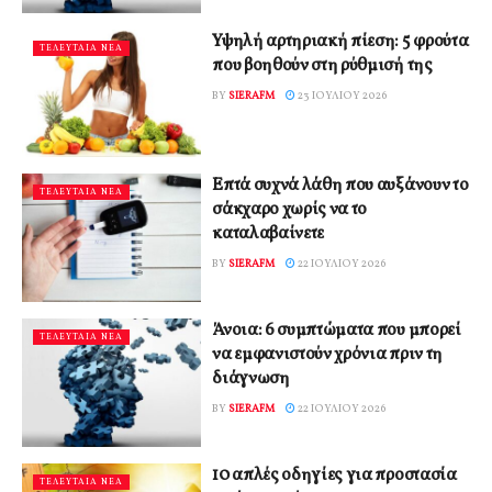
Υψηλή αρτηριακή πίεση: 5 φρούτα
ΤΕΛΕΥΤΑΙΑ ΝΕΑ
που βοηθoύν στη ρύθμισή της
BY
SIERAFM
23 ΙΟΥΛΊΟΥ 2026
Επτά συχνά λάθη που αυξάνουν το
ΤΕΛΕΥΤΑΙΑ ΝΕΑ
σάκχαρο χωρίς να το
καταλαβαίνετε
BY
SIERAFM
22 ΙΟΥΛΊΟΥ 2026
Άνοια: 6 συμπτώματα που μπορεί
ΤΕΛΕΥΤΑΙΑ ΝΕΑ
να εμφανιστούν χρόνια πριν τη
διάγνωση
BY
SIERAFM
22 ΙΟΥΛΊΟΥ 2026
10 απλές οδηγίες για προστασία
ΤΕΛΕΥΤΑΙΑ ΝΕΑ