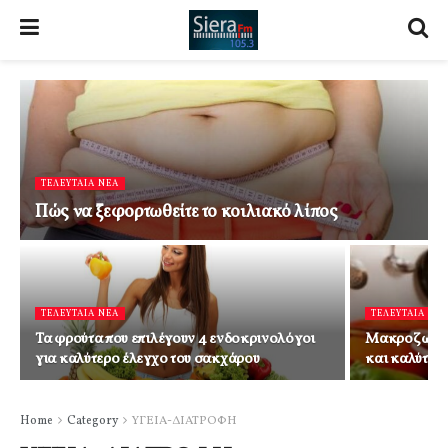
ΤΕΛΕΥΤΑΙΑ ΝΕΑ
Πώς να ξεφορτωθείτε το κοιλιακό λίπος
ΤΕΛΕΥΤΑΙΑ ΝΕΑ
ΤΕΛΕΥΤΑΙΑ ΝΕ
Τα φρούτα που επιλέγουν 4 ενδοκρινολόγοι
Mακροζωία: 
για καλύτερο έλεγχο του σακχάρου
και καλύτερ
Home
Category
ΥΓΕΙΑ-ΔΙΑΤΡΟΦΗ