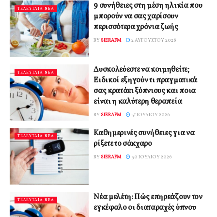
9 συνήθειες στη μέση ηλικία που
ΤΕΛΕΥΤΑΙΑ ΝΕΑ
μπορούν να σας χαρίσουν
περισσότερα χρόνια ζωής
BY
SIERAFM
2 ΑΥΓΟΎΣΤΟΥ 2026
Δυσκολεύεστε να κοιμηθείτε;
ΤΕΛΕΥΤΑΙΑ ΝΕΑ
Ειδικοί εξηγούν τι πραγματικά
σας κρατάει ξύπνιους και ποια
είναι η καλύτερη θεραπεία
BY
SIERAFM
31 ΙΟΥΛΊΟΥ 2026
Καθημερινές συνήθειες για να
ΤΕΛΕΥΤΑΙΑ ΝΕΑ
ρίξετε το σάκχαρο
BY
SIERAFM
30 ΙΟΥΛΊΟΥ 2026
Νέα μελέτη: Πώς επηρεάζουν τον
ΤΕΛΕΥΤΑΙΑ ΝΕΑ
εγκέφαλο οι διαταραχές ύπνου