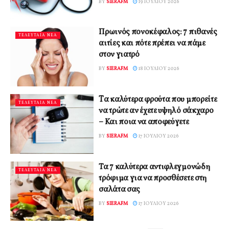
BY
SIERAFM
19 ΙΟΥΛΊΟΥ 2026
Πρωινός πονοκέφαλος: 7 πιθανές
ΤΕΛΕΥΤΑΙΑ ΝΕΑ
αιτίες και πότε πρέπει να πάμε
στον γιατρό
BY
SIERAFM
18 ΙΟΥΛΊΟΥ 2026
Tα καλύτερα φρούτα που μπορείτε
ΤΕΛΕΥΤΑΙΑ ΝΕΑ
να τρώτε αν έχετε υψηλό σάκχαρο
– Και ποια να αποφεύγετε
BY
SIERAFM
17 ΙΟΥΛΊΟΥ 2026
Τα 7 καλύτερα αντιφλεγμονώδη
ΤΕΛΕΥΤΑΙΑ ΝΕΑ
τρόφιμα για να προσθέσετε στη
σαλάτα σας
BY
SIERAFM
17 ΙΟΥΛΊΟΥ 2026