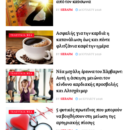
από τον καύσωνα
BY
SIERAFM
21 ΙΟΥΛΊΟΥ 2026
Ασφαλής για την καρδιά η
ΤΕΛΕΥΤΑΙΑ ΝΕΑ
κατανάλωση έως και πέντε
φλιτζάνια καφέ την ημέρα
BY
SIERAFM
21 ΙΟΥΛΊΟΥ 2026
Νέα μεγάλη έρευνα του Χάρβαρντ:
ΤΕΛΕΥΤΑΙΑ ΝΕΑ
Αυτή η άσκηση μειώνει τον
κίνδυνο καρδιακής προσβολής
και Αλτσχάιμερ
BY
SIERAFM
20 ΙΟΥΛΊΟΥ 2026
5 φυτικές πρωτεΐνες που μπορούν
ΤΕΛΕΥΤΑΙΑ ΝΕΑ
να βοηθήσουν στη μείωση της
αρτηριακής πίεσης