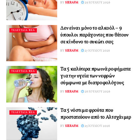
BY
SIERAFM
29 ΙΟΥΛΊΟΥ 2026
Δεν είναι μόνο το αλκοόλ – 9
ΤΕΛΕΥΤΑΙΑ ΝΕΑ
ύπουλοι παράγοντες που θέτουν
σε κίνδυνο το συκώτι σας
BY
SIERAFM
27 ΙΟΥΛΊΟΥ 2026
Τα 5 καλύτερα πρωινά ροφήματα
ΤΕΛΕΥΤΑΙΑ ΝΕΑ
για την υγεία των νεφρών
σύμφωνα με διατροφολόγους
BY
SIERAFM
26 ΙΟΥΛΊΟΥ 2026
Τα 5 νόστιμα φρούτα που
ΤΕΛΕΥΤΑΙΑ ΝΕΑ
προστατεύουν από το Αλτσχάιμερ
BY
SIERAFM
25 ΙΟΥΛΊΟΥ 2026