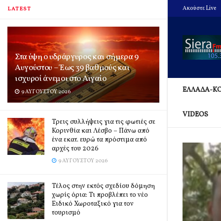
Ακούστε Live
LATEST
Στα ύψη ο υδράργυρος και σήμερα 9
Αυγούστου – Έως 39 βαθμούς και
ισχυροί άνεμοι στο Αιγαίο
ΕΛΛΑΔΑ-Κ
9 ΑΥΓΟΎΣΤΟΥ 2026
VIDEOS
Τρεις συλλήψεις για τις φωτιές σε
Κορινθία και Λέσβο – Πάνω από
ένα εκατ. ευρώ τα πρόστιμα από
αρχές του 2026
9 ΑΥΓΟΎΣΤΟΥ 2026
Τέλος στην εκτός σχεδίου δόμηση
χωρίς όρια: Τι προβλέπει το νέο
Ειδικό Χωροταξικό για τον
τουρισμό