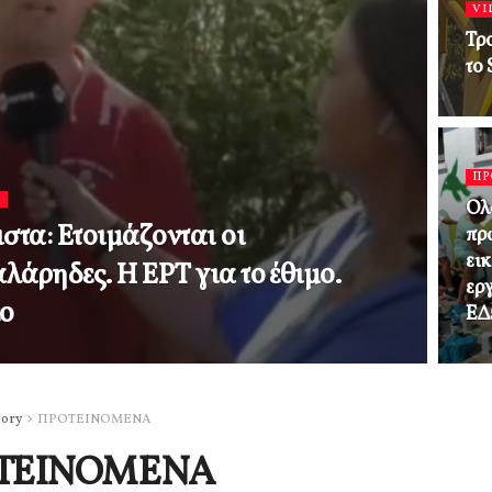
VI
Τρο
το 
ΠΡ
S
Ολ
ιστα: Ετοιμάζονται οι
πρ
ει
λάρηδες. Η ΕΡΤ για το έθιμο.
ερ
εο
ΕΔ
gory
ΠΡΟΤΕΙΝΟΜΕΝΑ
ΤΕΙΝΟΜΕΝΑ