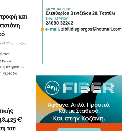
τροφή και
ατσιάνη
κό
ΎΣΤΟΥ 2017
0
ρήστου
για να
μες υπηρεσίες
κή περίοδο
τικής
48.423 €
ση του