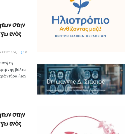
ήτων στην
όγω ενός
ΎΣΤΟΥ 2017
0
ιστή τη
έριμνης βόλτα
ερά νεύρα ήταν
ήτων στην
όγω ενός