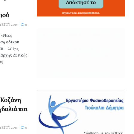
μού
ΎΣΤΟΥ 2017
0
 «Νέες
ηση οδικού
6 – 2017»,
ιάρχης Δυτικής
ος
 Κοζάνη
γδαλιά και
ΎΣΤΟΥ 2017
0