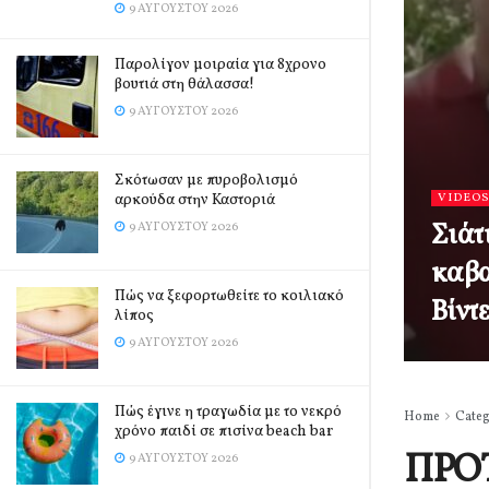
9 ΑΥΓΟΎΣΤΟΥ 2026
Παρολίγον μοιραία για 8χρονο
βουτιά στη θάλασσα!
9 ΑΥΓΟΎΣΤΟΥ 2026
Σκότωσαν με πυροβολισμό
αρκούδα στην Καστοριά
VIDEO
Σιάτ
9 ΑΥΓΟΎΣΤΟΥ 2026
καβα
Πώς να ξεφορτωθείτε το κοιλιακό
Βίντ
λίπος
9 ΑΥΓΟΎΣΤΟΥ 2026
Πώς έγινε η τραγωδία με το νεκρό
Home
Cate
χρόνο παιδί σε πισίνα beach bar
ΠΡΟ
9 ΑΥΓΟΎΣΤΟΥ 2026