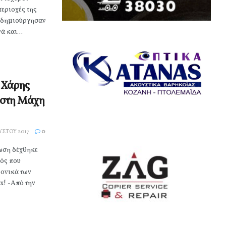
περιοχές της
 δημιούργησαν
 και...
 Χάρης
στη Μάχη
ΎΣΤΟΥ 2017
0
ωση δέχθηκε
μός που
ρονικά των
! -Από την