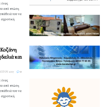
 ένας
τα από πτώση
σπάθειά του να
 αγροτική
 Κοζάνη
γδαλιά και
ΎΣΤΟΥ 2017
0
 ένας
τα από πτώση
σπάθειά του να
 αγροτική