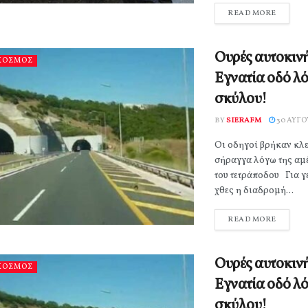
READ MORE
Ουρές αυτοκιν
ΚΟΣΜΟΣ
Εγνατία οδό λ
σκύλου!
BY
SIERAFM
30 ΑΥΓΟ
Οι οδηγοί βρήκαν κλε
σήραγγα λόγω της αμ
του τετράποδου Για γ
χθες η διαδρομή...
READ MORE
Ουρές αυτοκιν
ΚΟΣΜΟΣ
Εγνατία οδό λ
σκύλου!