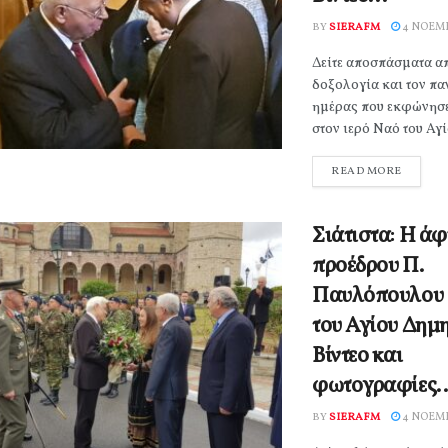
BY
SIERAFM
4 ΝΟΕΜΒ
Δείτε αποσπάσματα απ
δοξολογία και τον πα
ημέρας που εκφώνησε
στον ιερό Ναό του Αγί
READ MORE
Σιάτιστα: Η άφ
προέδρου Π.
Παυλόπουλου 
του Αγίου Δημη
Βίντεο και
φωτογραφίες..
BY
SIERAFM
4 ΝΟΕΜΒ