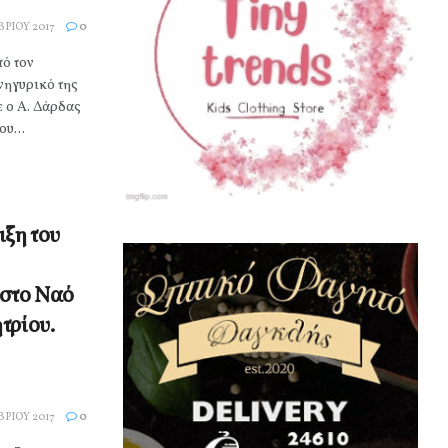
ΡΊΟΥ 2017
0
ό τον
νηγυρικό της
 ο Α. Δάρδας
ου...
ιξη του
στο Ναό
τρίου.
ΡΊΟΥ 2017
0