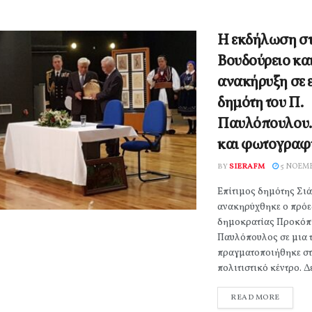
Η εκδήλωση σ
Βουδούρειο και
ανακήρυξη σε 
δημότη του Π.
Παυλόπουλου. 
και φωτογραφί
BY
SIERAFM
5 ΝΟΕΜΒ
Επίτιμος δημότης Σιά
ανακηρύχθηκε ο πρόε
δημοκρατίας Προκόπ
Παυλόπουλος σε μια τ
πραγματοποιήθηκε στ
πολιτιστικό κέντρο. Δεί
READ MORE