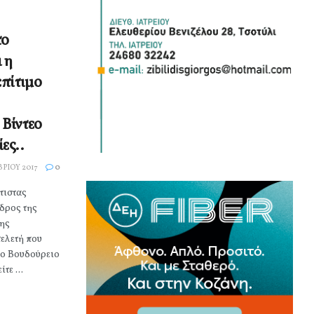
το
 η
επίτιμο
Βίντεο
ες..
ΡΊΟΥ 2017
0
τιστας
δρος της
ης
ελετή που
ο Βουδούρειο
τε ...