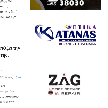
άφιξη του
ατίας
υ στον Ιερό
ίου και την
ρτάζει την
της.
…
ΡΊΟΥ 2017
0
ικές
στα με την
στο Καστράκι
ν και την