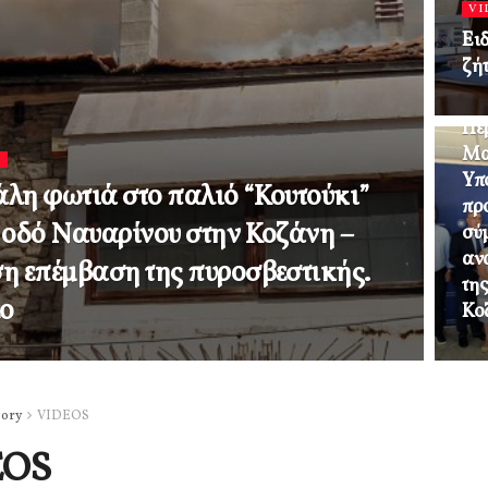
VI
Ει
ζή
VI
Πε
Μα
S
Υπ
λη φωτιά στο παλιό “Κουτούκι”
πρ
 οδό Ναυαρίνου στην Κοζάνη –
σύ
ανα
η επέμβαση της πυροσβεστικής.
τη
εο
Κο
gory
VIDEOS
EOS