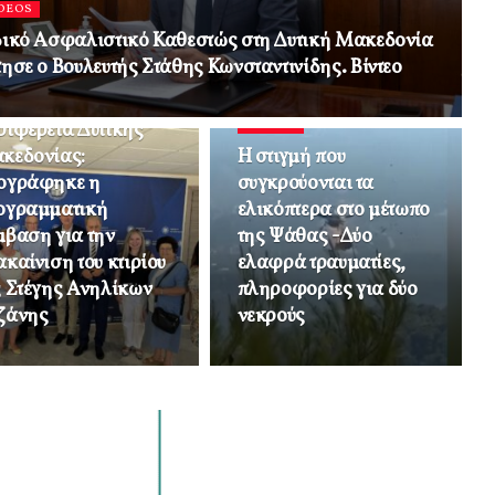
DEOS
δικό Ασφαλιστικό Καθεστώς στη Δυτική Μακεδονία
τησε ο Βουλευτής Στάθης Κωνσταντινίδης. Βίντεο
DEOS
ριφέρεια Δυτικής
VIDEOS
κεδονίας:
Η στιγμή που
ογράφηκε η
συγκρούονται τα
ογραμματική
ελικόπτερα στο μέτωπο
μβαση για την
της Ψάθας -Δύο
καίνιση του κτιρίου
ελαφρά τραυματίες,
ς Στέγης Ανηλίκων
πληροφορίες για δύο
ζάνης
νεκρούς