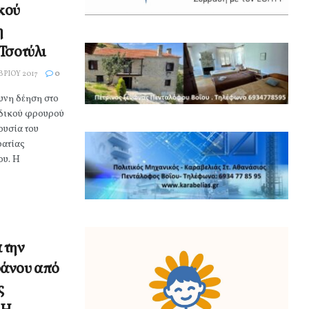
κού
η
Τσοτύλι
ΡΊΟΥ 2017
0
υνη δέηση στο
δικού φρουρού
ουσία του
ρατίας
υ. Η
 την
φάνου από
ς