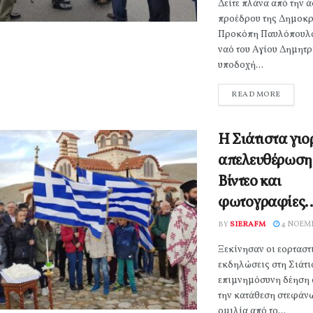
Δείτε πλάνα από την 
προέδρου της Δημοκρ
Προκόπη Παυλόπουλο
ναό του Αγίου Δημητρ
υποδοχή...
READ MORE
Η Σιάτιστα γιο
απελευθέρωση 
Βίντεο και
φωτογραφίες
BY
SIERAFM
4 ΝΟΕΜΒ
Ξεκίνησαν οι εορταστ
εκδηλώσεις στη Σιάτι
επιμνημόσυνη δέηση 
την κατάθεση στεφάνω
ομιλία από το...