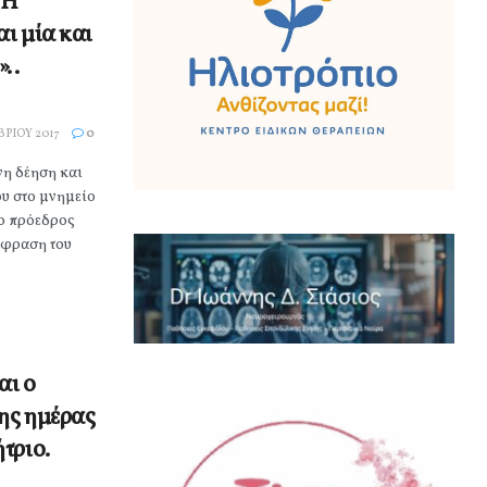
«Η
ι μία και
..
ΡΊΟΥ 2017
0
νη δέηση και
υ στο μνημείο
ο πρόεδρος
κφραση του
αι ο
ης ημέρας
τριο.