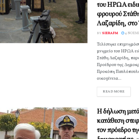
του ΗΡΩΑ ειδι
φρουρού Στάθ
Λαζαρίδη, στο 
BY
SIERAFM
4 ΝΟΕΜΒ
Τελέστηκε επιμνημόσ
μνημείο του ΗΡΩΑ ει
Στάθη Λαζαρίδη, παρ
Προέδρου της Δημοκ
Προκόπη Παυλόπουλο
οικογένεια...
READ MORE
Η δήλωση μετά
κατάθεση στε
τον πρόεδρο τη