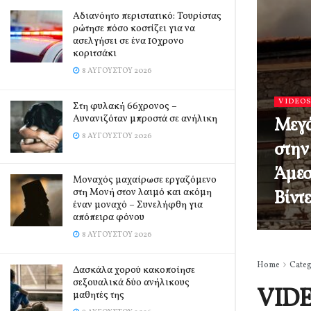
Αδιανόητο περιστατικό: Τουρίστας
ρώτησε πόσο κοστίζει για να
ασελγήσει σε ένα 10χρονο
κοριτσάκι
8 ΑΥΓΟΎΣΤΟΥ 2026
VIDEO
Στη φυλακή 66χρονος –
Αυνανιζόταν μπροστά σε ανήλικη
Μεγά
8 ΑΥΓΟΎΣΤΟΥ 2026
στην
Άμεσ
Μοναχός μαχαίρωσε εργαζόμενο
στη Μονή στον λαιμό και ακόμη
Βίντ
έναν μοναχό – Συνελήφθη για
απόπειρα φόνου
8 ΑΥΓΟΎΣΤΟΥ 2026
Home
Cate
Δασκάλα χορού κακοποίησε
σεξουαλικά δύο ανήλικους
VID
μαθητές της