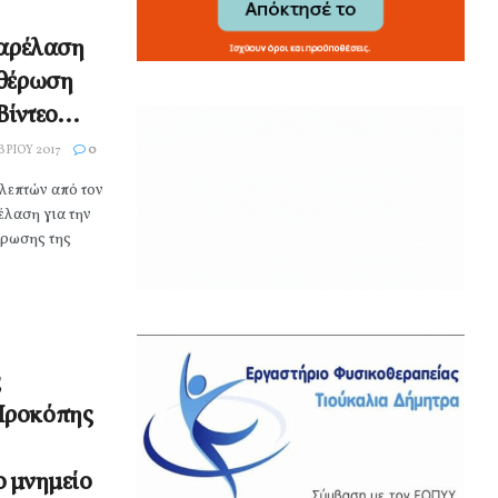
παρέλαση
υθέρωση
 Βίντεο…
ΡΊΟΥ 2017
0
6 λεπτών από τον
έλαση για την
έρωσης της
ς
Προκόπης
ο μνημείο