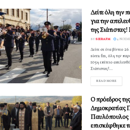
Δείτε όλη την 
για την απελε
της Σιάτιστας!
BY
SIERAFM
4 ΝΟΕΜΒ
Δείτε σε ένα βίντεο 2
siera fm, όλη την παρ
105η επέτειο απελευθ
Σιάτιστας!...
READ MORE
Ο πρόεδρος τη
Δημοκρατίας 
Παυλόπουλος
επισκέφθηκε τ