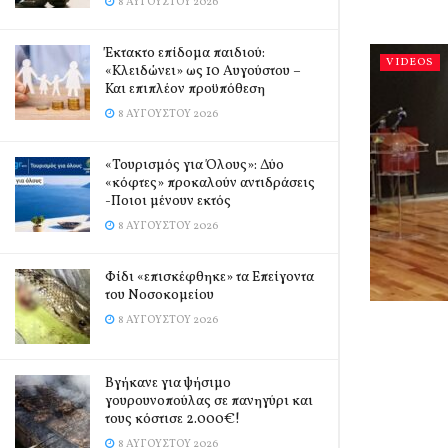
8 ΑΥΓΟΎΣΤΟΥ 2026
Έκτακτο επίδομα παιδιού:
VIDEOS
«Κλειδώνει» ως 10 Αυγούστου –
Και επιπλέον προϋπόθεση
8 ΑΥΓΟΎΣΤΟΥ 2026
«Τουρισμός για Όλους»: Δύο
«κόφτες» προκαλούν αντιδράσεις
-Ποιοι μένουν εκτός
8 ΑΥΓΟΎΣΤΟΥ 2026
Φίδι «επισκέφθηκε» τα Επείγοντα
του Νοσοκομείου
8 ΑΥΓΟΎΣΤΟΥ 2026
Βγήκανε για ψήσιμο
γουρουνοπούλας σε πανηγύρι και
τους κόστισε 2.000€!
8 ΑΥΓΟΎΣΤΟΥ 2026