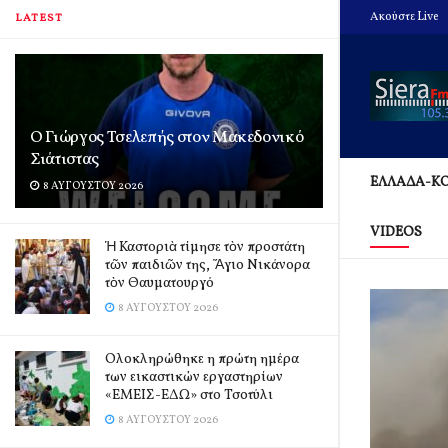
Ακούστε Live
LATEST
Ο Γιώργος Τσελεπής στον Μακεδονικό
Σιάτιστας
ΕΛΛΑΔΑ-Κ
8 ΑΥΓΟΎΣΤΟΥ 2026
VIDEOS
Ἡ Καστοριὰ τίμησε τὸν προστάτη
τῶν παιδιῶν της, Ἅγιο Νικάνορα
τὸν Θαυματουργό
8 ΑΥΓΟΎΣΤΟΥ 2026
Ολοκληρώθηκε η πρώτη ημέρα
των εικαστικών εργαστηρίων
«ΕΜΕΙΣ-ΕΔΩ» στο Τσοτύλι
8 ΑΥΓΟΎΣΤΟΥ 2026