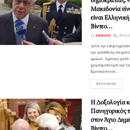
δημοκρατίας. 
Μακεδονία είνα
είναι Ελληνική»
Βίντεο…
BY
SIERAFM
4 ΝΟΕΜΒ
Δείτε την επιμνημόσυ
την κατάθεση στεφάνο
ηρώων. Αμέσως μετά 
χρησιμοποίησε την έ
Κωνσταντίνου...
READ MORE
Η Δοξολογία κ
Πανηγυρικός τ
στον Άγιο Δημή
Βίντεο…