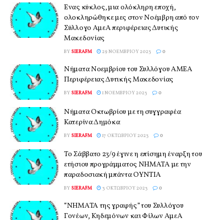
Ένας κύκλος, μια ολόκληρη εποχή,
ολοκληρώθηκε μες στον Νοέμβρη από τον
Σύλλογο ΑμεΑ περιφέρειας Δυτικής
Μακεδονίας
BY
SIERAFM
29 ΝΟΕΜΒΡΊΟΥ 2023
0
Νήματα Νοεμβρίου του Συλλόγου ΑΜΕΑ
Περιφέρειας Δυτικής Μακεδονίας
BY
SIERAFM
1 ΝΟΕΜΒΡΊΟΥ 2023
0
Νήματα Οκτωβρίου με τη συγγραφέα
Κατερίνα Δημόκα
BY
SIERAFM
17 ΟΚΤΩΒΡΊΟΥ 2023
0
Το Σάββατο 23/9 έγινε η επίσημη έναρξη του
ετήσιου προγράμματος ΝΗΜΑΤΑ με την
παραδοσιακή μπάντα ΟΥΝΤΙΑ
BY
SIERAFM
3 ΟΚΤΩΒΡΊΟΥ 2023
0
“ΝΗΜΑΤΑ της γραφής” του Συλλόγου
Γονέων, Κηδεμόνων και Φίλων ΑμεΑ