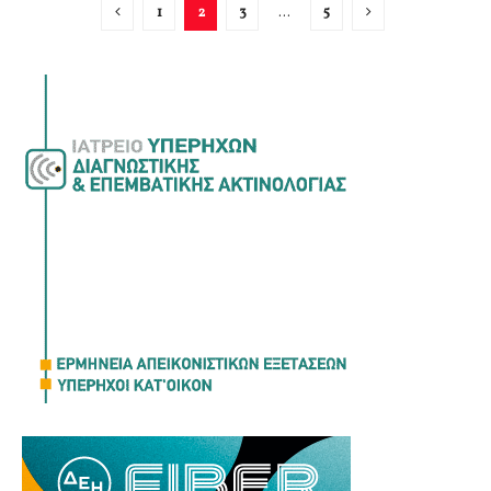
1
2
3
…
5