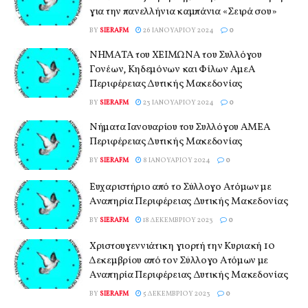
για την πανελλήνια καμπάνια «Σειρά σου»
BY
SIERAFM
26 ΙΑΝΟΥΑΡΊΟΥ 2024
0
ΝΗΜΑΤΑ του ΧΕΙΜΩΝΑ του Συλλόγου
Γονέων, Κηδεμόνων και Φίλων ΑμεΑ
Περιφέρειας Δυτικής Μακεδονίας
BY
SIERAFM
23 ΙΑΝΟΥΑΡΊΟΥ 2024
0
Νήματα Ιανουαρίου του Συλλόγου ΑΜΕΑ
Περιφέρειας Δυτικής Μακεδονίας
BY
SIERAFM
8 ΙΑΝΟΥΑΡΊΟΥ 2024
0
Ευχαριστήριο από το Σύλλογο Ατόμων με
Αναπηρία Περιφέρειας Δυτικής Μακεδονίας
BY
SIERAFM
18 ΔΕΚΕΜΒΡΊΟΥ 2023
0
Χριστουγεννιάτικη γιορτή την Κυριακή 10
Δεκεμβρίου από τον Σύλλογο Ατόμων με
Αναπηρία Περιφέρειας Δυτικής Μακεδονίας
BY
SIERAFM
5 ΔΕΚΕΜΒΡΊΟΥ 2023
0