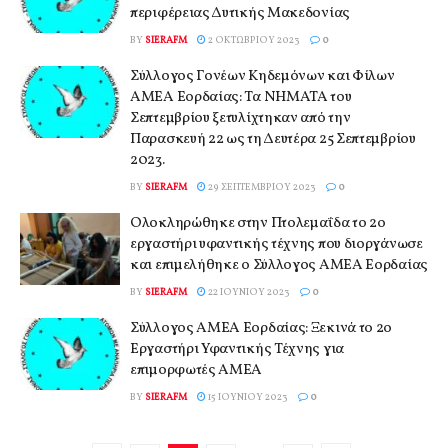
περιφέρειας Δυτικής Μακεδονίας
BY
SIERAFM
2 ΟΚΤΩΒΡΊΟΥ 2023
0
Σύλλoγος Γονέων Κηδεμόνων και Φίλων
ΑΜΕΑ Εορδαίας: Τα ΝΗΜΑΤΑ του
Σεπτεμβρίου ξετυλίχτηκαν από την
Παρασκευή 22 ως τη Δευτέρα 25 Σεπτεμβρίου
2023.
BY
SIERAFM
29 ΣΕΠΤΕΜΒΡΊΟΥ 2023
0
Ολοκληρώθηκε στην Πτολεμαΐδα το 2ο
εργαστήρι υφαντικής τέχνης που διοργάνωσε
και επιμελήθηκε ο Σύλλογος ΑΜΕΑ Εορδαίας
BY
SIERAFM
22 ΙΟΥΝΊΟΥ 2023
0
Σύλλογος ΑΜΕΑ Εορδαίας: Ξεκινά το 2ο
Εργαστήρι Υφαντικής Τέχνης για
επιμορφωτές ΑΜΕΑ
BY
SIERAFM
15 ΙΟΥΝΊΟΥ 2023
0