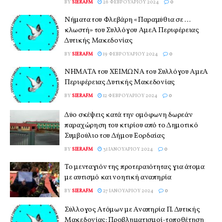
BY
SIERAFM
26 ΦΕΒΡΟΥΑΡΊΟΥ 2024
0
Νήματα του Φλεβάρη «Παραμύθια σε …
κλωστή» του Συλλόγου ΑμεΑ Περιφέρειας
Δυτικής Μακεδονίας
BY
SIERAFM
19 ΦΕΒΡΟΥΑΡΊΟΥ 2024
0
ΝΗΜΑΤΑ του ΧΕΙΜΩΝΑ του Συλλόγου ΑμεΑ
Περιφέρειας Δυτικής Μακεδονίας
BY
SIERAFM
12 ΦΕΒΡΟΥΑΡΊΟΥ 2024
0
Δύο σκέψεις κατά την ομόφωνη δωρεάν
παραχώρηση του κτιρίου από το Δημοτικό
Συμβούλιο του Δήμου Εορδαίας
BY
SIERAFM
31 ΙΑΝΟΥΑΡΊΟΥ 2024
0
Το μενταγιόν της προτεραιότητας για άτομα
με αυτισμό και νοητική αναπηρία
BY
SIERAFM
27 ΙΑΝΟΥΑΡΊΟΥ 2024
0
Σύλλογος Ατόμων με Αναπηρία Π. Δυτικής
Μακεδονίας: Προβληματισμοί-τοποθέτηση