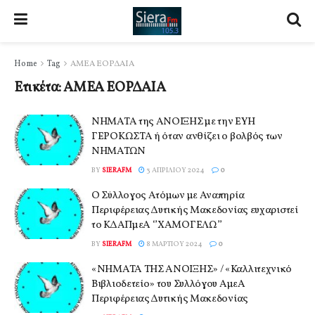
Home
Tag
ΑΜΕΑ ΕΟΡΔΑΙΑ
Ετικέτα:
ΑΜΕΑ ΕΟΡΔΑΙΑ
ΝΗΜΑΤΑ της ΑΝΟΙΞΗΣ με την ΕΥΗ
ΓΕΡΟΚΩΣΤΑ ή όταν ανθίζει ο βολβός των
ΝΗΜΑΤΩΝ
BY
SIERAFM
3 ΑΠΡΙΛΊΟΥ 2024
0
Ο Σύλλογος Ατόμων με Αναπηρία
Περιφέρειας Δυτικής Μακεδονίας ευχαριστεί
το ΚΔΑΠμεΑ ‘’ΧΑΜΟΓΕΛΩ’’
BY
SIERAFM
8 ΜΑΡΤΊΟΥ 2024
0
«ΝΗΜΑΤΑ ΤΗΣ ΑΝΟΙΞΗΣ» / «Καλλιτεχνικό
Βιβλιοδετείο» του Συλλόγου ΑμεΑ
Περιφέρειας Δυτικής Μακεδονίας