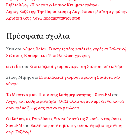
Βιβλιοθήκη «Η Λογοτεχνία στον Κινηματογράφο»
Δήμος Κοζάνης: Την Παρασκευή 14 Αυγούστου η λαϊκή αγορά της
Αριστοτέλους λόγω Δεκαπενταύγουστου
Πρόσφατα σχόλια
Xris
στο
Δήμος Βοΐου: Τέσσερις νέες παιδικές χαρές σε Γαλατινή,
Σιάτιστα, Εράτυρα και Τσοτύλι. Φωτογραφίες
sierafm
στο
Ενοικιάζεται γκαρσονιέρα στη Σιάτιστα στο κέντρο
Σιμος Μιμής
στο
Ενοικιάζεται γκαρσονιέρα στη Σιάτιστα στο
κέντρο
Το Μυστικό μιας Ποιοτικής Καθημερινότητας - SieraFM
στο
Αγχος και καθημερινότητα -Οι 12 αλλαγές που πρέπει να κάνετε
στον τρόπο ζωής σας για να το μειώσετε
Οι Καλύτερες Επενδύσεις Ξεκινούν από τις Σωστές Αποφάσεις -
SieraFM
στο
Επένδυση στον τομέα της αυτοκινητοβιομηχανίας
στην Κοζάνη?