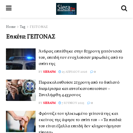
Home
Tag
ΓΕΙΤΟΝΑΣ
Ετικέτα:
ΓΕΙΤΟΝΑΣ
Άνδρας επιτέθηκε στην 81χρονη γειτόνισσά
του, επειδή τον ενοχλούσαν μυρωδιές από το
σπίτι της
BY
SIERAFM
25 ΑΠΡΙΛΊΟΥ 2026
0
Παρακολουθούσε 21χρονη από το διπλανό
διαμέρισμα και αυτοϊκανοποιούταν –
Συνελήφθη 44χρονος
BY
SIERAFM
7 ΙΟΥΝΊΟΥ 2025
0
Φρόντιζε τον ηλικιωμένο γείτονά της και
εκείνος της άφησε το σπίτι του – «Τα παιδιά
του είναι έξαλλα επειδή δεν κληρονόμησαν
τίποτα»