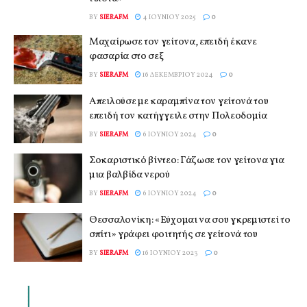
BY
SIERAFM
4 ΙΟΥΝΊΟΥ 2025
0
Μαχαίρωσε τον γείτονα, επειδή έκανε
φασαρία στο σεξ
BY
SIERAFM
16 ΔΕΚΕΜΒΡΊΟΥ 2024
0
Απειλούσε με καραμπίνα τον γείτονά του
επειδή τον κατήγγειλε στην Πολεοδομία
BY
SIERAFM
6 ΙΟΥΝΊΟΥ 2024
0
Σοκαριστικό βίντεο: Γάζωσε τον γείτονα για
μια βαλβίδα νερού
BY
SIERAFM
6 ΙΟΥΝΊΟΥ 2024
0
Θεσσαλονίκη: «Εύχομαι να σου γκρεμιστεί το
σπίτι» γράφει φοιτητής σε γείτονά του
BY
SIERAFM
16 ΙΟΥΝΊΟΥ 2023
0