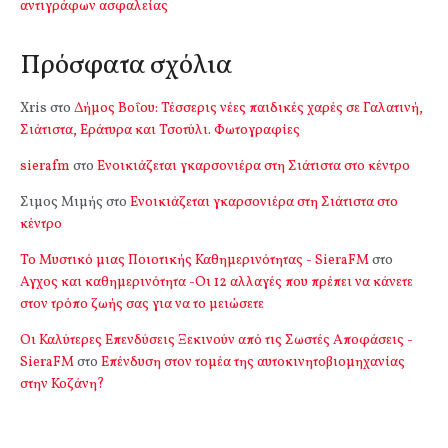
αντιγράφων ασφαλείας
Πρόσφατα σχόλια
Xris
στο
Δήμος Βοΐου: Τέσσερις νέες παιδικές χαρές σε Γαλατινή,
Σιάτιστα, Εράτυρα και Τσοτύλι. Φωτογραφίες
sierafm
στο
Ενοικιάζεται γκαρσονιέρα στη Σιάτιστα στο κέντρο
Σιμος Μιμής
στο
Ενοικιάζεται γκαρσονιέρα στη Σιάτιστα στο
κέντρο
Το Μυστικό μιας Ποιοτικής Καθημερινότητας - SieraFM
στο
Αγχος και καθημερινότητα -Οι 12 αλλαγές που πρέπει να κάνετε
στον τρόπο ζωής σας για να το μειώσετε
Οι Καλύτερες Επενδύσεις Ξεκινούν από τις Σωστές Αποφάσεις -
SieraFM
στο
Επένδυση στον τομέα της αυτοκινητοβιομηχανίας
στην Κοζάνη?