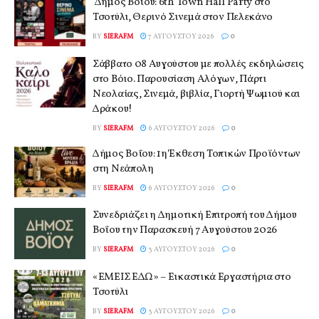
Δήμος Βοΐου: 6th Town Hall Party στο
Τσοτύλι, Θερινό Σινεμά στον Πελεκάνο
BY
SIERAFM
7 ΑΥΓΟΎΣΤΟΥ 2026
0
Σάββατο 08 Αυγούστου με πολλές εκδηλώσεις
στο Βόιο. Παρουσίαση Αλόγων, Πάρτι
Νεολαίας, Σινεμά, βιβλία, Γιορτή Ψωμιού και
Δράκου!
BY
SIERAFM
6 ΑΥΓΟΎΣΤΟΥ 2026
0
Δήμος Βοΐου: 1η Έκθεση Τοπικών Προϊόντων
στη Νεάπολη
BY
SIERAFM
6 ΑΥΓΟΎΣΤΟΥ 2026
0
Συνεδριάζει η Δημοτική Επιτροπή του Δήμου
Βοΐου την Παρασκευή 7 Αυγούστου 2026
BY
SIERAFM
3 ΑΥΓΟΎΣΤΟΥ 2026
0
«ΕΜΕΙΣ ΕΔΩ» – Εικαστικά Εργαστήρια στο
Τσοτύλι
BY
SIERAFM
3 ΑΥΓΟΎΣΤΟΥ 2026
0