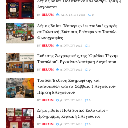
Δήμος Βοΐου: Πολιτιστικό Καλοκαίρι- Τρίτη 4
Αυγούστου
BY
SIERAFM
1 ΑΥΓΟΎΣΤΟΥ 2026
0
Δήμος Βοΐου: Τέσσερις νέες παιδικές χαρές
σε Γαλατινή, Σιάτιστα, Εράτυρα και Τσοτύλι.
Φωτογραφίες
BY
SIERAFM
31 ΙΟΥΛΊΟΥ 2026
1
Έκθεσης Ζωγραφικής, της “Ομάδας Τέχνης
Τσοτυλίου”‘. Εγκαίνια Δευτέρα 3 Αυγούστου
BY
SIERAFM
31 ΙΟΥΛΊΟΥ 2026
0
Τσοτύλι: Έκθεση Ζωγραφικής και
κατασκευών από το Σάββατο 1 Αυγούστου-
Πέμπτη 6 Αυγούστου
BY
SIERAFM
31 ΙΟΥΛΊΟΥ 2026
0
Δήμος Βοΐου Πολιτιστικό Καλοκαίρι –
Πρόγραμμα, Κυριακή 2 Αυγούστου
BY
SIERAFM
31 ΙΟΥΛΊΟΥ 2026
0