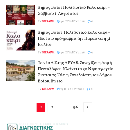
Δήμος Βοΐου Πολιτιστικό Καλοκαίρι –
Σάββατο 1 Αυγούστου
BY
SIERAFM
30 ΙΟΥΛΊΟΥ 2026
0
Δήμος Βοΐου: Πολιτιστικό Καλοκαίρι –
Πλούσιο πρόγραμμα την Παρασκευή 31
Ιουλίου
BY
SIERAFM
30 ΙΟΥΛΊΟΥ 2026
0
Το νέο Δ.Σ.της ΔΕΥΑΒ. Συνεχίζει η Δομή
Πενταλόφου. Κλείνει το 3ο Νηπιαγωγείο
Σιάτιστας. Όλη η Συνεδρίαση του Δήμου
Βοΐου. Βίντεο
BY
SIERAFM
29 ΙΟΥΛΊΟΥ 2026
0
1
2
…
96