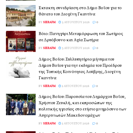
Έκτακτη συνεδρίαση στο Δήμο Βοΐου για το
θάνατο του Διογένη Γκαντίνα
BY
SIERAFM
3 ΑΥΓΟΎΣΤΟΥ 2026
0
Βόιο: Πανηγύρι Μεταμόρφωση του Σωτήρος
σε Δρυόβουνο και Αγία Σωτήρα
BY
SIERAFM
3 ΑΥΓΟΎΣΤΟΥ 2026
0
Δήμος Βοΐου: Συλλυπητήριο μήνυμα του
Δήμου Βοΐου για την εκδημία του Προέδρου
της Τοπικής Κοινότητας Λούβρης, Διογένη
Γκαντίνα
BY
SIERAFM
2 ΑΥΓΟΎΣΤΟΥ 2026
0
Δήμος Βοΐου: Παρουσία του Δημάρχου Βοΐου,
Χρήστου Ζευκλή, και εκπροσώπων της
πολιτικής ηγεσίας στο ετήσιο μνημόσυνο των
Αυγερινιωτών Μακεδονομάχων
BY
SIERAFM
2 ΑΥΓΟΎΣΤΟΥ 2026
0