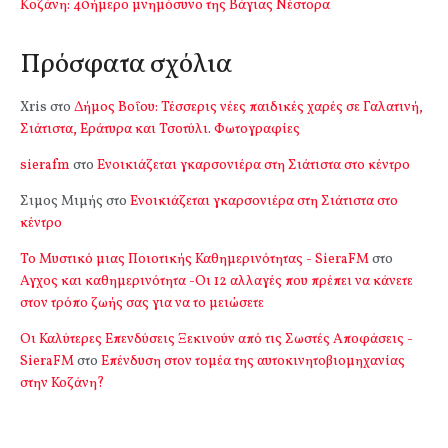
Kοζάνη: 40ήμερο μνημόσυνο της Βάγιας Νέστορα
Πρόσφατα σχόλια
Xris
στο
Δήμος Βοΐου: Τέσσερις νέες παιδικές χαρές σε Γαλατινή,
Σιάτιστα, Εράτυρα και Τσοτύλι. Φωτογραφίες
sierafm
στο
Ενοικιάζεται γκαρσονιέρα στη Σιάτιστα στο κέντρο
Σιμος Μιμής
στο
Ενοικιάζεται γκαρσονιέρα στη Σιάτιστα στο
κέντρο
Το Μυστικό μιας Ποιοτικής Καθημερινότητας - SieraFM
στο
Αγχος και καθημερινότητα -Οι 12 αλλαγές που πρέπει να κάνετε
στον τρόπο ζωής σας για να το μειώσετε
Οι Καλύτερες Επενδύσεις Ξεκινούν από τις Σωστές Αποφάσεις -
SieraFM
στο
Επένδυση στον τομέα της αυτοκινητοβιομηχανίας
στην Κοζάνη?