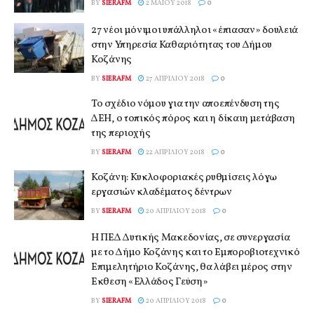
BY
SIERAFM
2 ΜΑΪ́ΟΥ 2018
0
27 νέοι μόνιμοι υπάλληλοι «έπιασαν» δουλειά
στην Υπηρεσία Καθαριότητας του Δήμου
Κοζάνης
BY
SIERAFM
27 ΑΠΡΙΛΊΟΥ 2018
0
Το σχέδιο νόμου για την αποεπένδυση της
ΔΕΗ, ο τοπικός πόρος και η δίκαιη μετάβαση
της περιοχής
BY
SIERAFM
22 ΑΠΡΙΛΊΟΥ 2018
0
Κοζάνη: Κυκλοφοριακές ρυθμίσεις λόγω
εργασιών κλαδέματος δέντρων
BY
SIERAFM
20 ΑΠΡΙΛΊΟΥ 2018
0
Η ΠΕΔ Δυτικής Μακεδονίας, σε συνεργασία
με το Δήμο Κοζάνης και το Εμποροβιοτεχνικό
Επιμελητήριο Κοζάνης, θα λάβει μέρος στην
Έκθεση «Ελλάδος Γεύση»
BY
SIERAFM
20 ΑΠΡΙΛΊΟΥ 2018
0