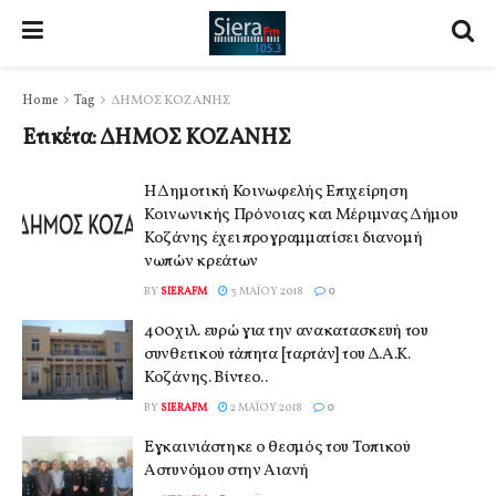
Home
Tag
ΔΗΜΟΣ ΚΟΖΑΝΗΣ
Ετικέτα:
ΔΗΜΟΣ ΚΟΖΑΝΗΣ
Η Δημοτική Κοινωφελής Επιχείρηση
Κοινωνικής Πρόνοιας και Μέριμνας Δήμου
Κοζάνης έχει προγραμματίσει διανομή
νωπών κρεάτων
BY
SIERAFM
3 ΜΑΪ́ΟΥ 2018
0
400χιλ. ευρώ για την ανακατασκευή του
συνθετικού τάπητα [ταρτάν] του Δ.Α.Κ.
Κοζάνης. Βίντεο..
BY
SIERAFM
2 ΜΑΪ́ΟΥ 2018
0
Eγκαινιάστηκε ο θεσμός του Τοπικού
Αστυνόμου στην Αιανή