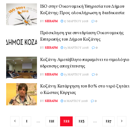
ISO στην Οικονομική Υπηρεσία του Δήμου
Κοζάνης: Προς ολοκλήρωση η διαδικασία
BY
SIERAFM
17 ΜΑΡΤΊΟΥ 2018
0
Πρόσκληση για συνεδρίαση Οικονομικής
Επιτροπής του Δήμου Κοζάνης
BY
SIERAFM
13 ΜΑΡΤΊΟΥ 2018
0
Κοζάνη: Αμετάβλητο παραμένει το τιμολόγιο
ύδρευσης αποχέτευσης
BY
SIERAFM
13 ΜΑΡΤΊΟΥ 2018
0
Κοζάνη: Κατάργηση του 80% στο νερό ζητάει
ο Κώστας Κύργιας
BY
SIERAFM
11 ΜΑΡΤΊΟΥ 2018
0
1
…
121
122
123
…
127