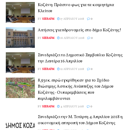
Κοζάνη: Πράσινο φως για τα κοιμητήρια
Κλείτου
BY
SIERAFM
17 ΑΠΡΙΛΊΟΥ 2018
0
Αιτήσεις για υδρονομείς στο δήμο Κοζάνης!
BY
SIERAFM
16 ΑΠΡΙΛΊΟΥ 2018
0
Συνεδριάζει το Δημοτικό Συμβούλιο Κοζάνης
την Δευτέρα 16 Απριλίου
BY
SIERAFM
12 ΑΠΡΙΛΊΟΥ 2018
0
8,93εκ. ευρώ εγκρίθηκαν για το Σχέδιο
Βιώσιμης Αστικής Ανάπτυξης του Δήμου
Κοζάνης- Οι παρεμβάσεις που
περιλαμβάνονται
BY
SIERAFM
4 ΑΠΡΙΛΊΟΥ 2018
0
Συνεδριάζει την Μ. Τετάρτη 4 Απριλίου 2018 η
οικονομική επιτροπή του Δήμου Κοζάνης