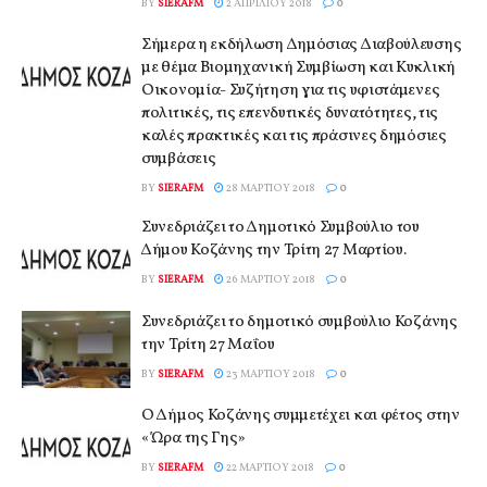
BY
SIERAFM
2 ΑΠΡΙΛΊΟΥ 2018
0
Σήμερα η εκδήλωση Δημόσιας Διαβούλευσης
με θέμα Βιομηχανική Συμβίωση και Κυκλική
Οικονομία- Συζήτηση για τις υφιστάμενες
πολιτικές, τις επενδυτικές δυνατότητες, τις
καλές πρακτικές και τις πράσινες δημόσιες
συμβάσεις
BY
SIERAFM
28 ΜΑΡΤΊΟΥ 2018
0
Συνεδριάζει το Δημοτικό Συμβούλιο του
Δήμου Κοζάνης την Τρίτη 27 Μαρτίου.
BY
SIERAFM
26 ΜΑΡΤΊΟΥ 2018
0
Συνεδριάζει το δημοτικό συμβούλιο Κοζάνης
την Τρίτη 27 Μαΐου
BY
SIERAFM
23 ΜΑΡΤΊΟΥ 2018
0
Ο Δήμος Κοζάνης συμμετέχει και φέτος στην
«Ώρα της Γης»
BY
SIERAFM
22 ΜΑΡΤΊΟΥ 2018
0