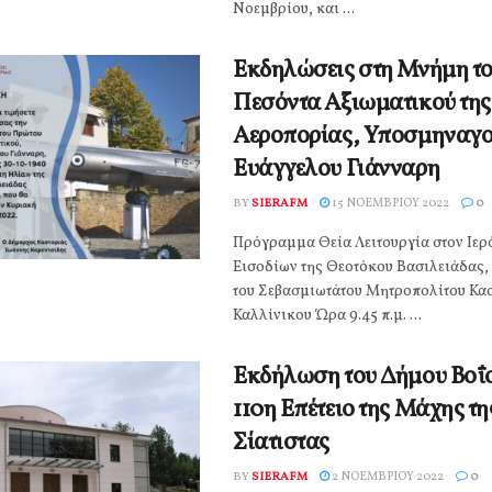
Νοεμβρίου, και ...
Εκδηλώσεις στη Μνήμη τ
Πεσόντα Αξιωματικού της
Αεροπορίας, Υποσμηναγ
Ευάγγελου Γιάνναρη
BY
SIERAFM
15 ΝΟΕΜΒΡΊΟΥ 2022
0
Πρόγραμμα Θεία Λειτουργία στον Ιερ
Εισοδίων της Θεοτόκου Βασιλειάδας,
του Σεβασμιωτάτου Μητροπολίτου Κασ
Καλλίνικου Ώρα 9.45 π.μ. ...
Εκδήλωση του Δήμου Βοΐο
110η Επέτειο της Μάχης τη
Σίατιστας
BY
SIERAFM
2 ΝΟΕΜΒΡΊΟΥ 2022
0