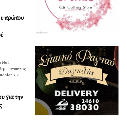
ου πρώτου
ού
ό Ναό
 Ιερουργούντος
τορίας κ.κ.
υ για την
ς