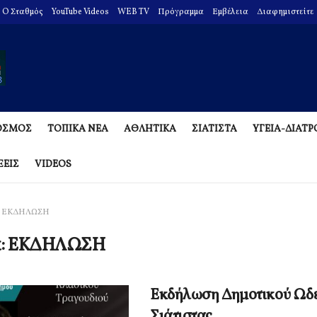
O Σταθμός
YouTube Videos
WEB TV
Πρόγραμμα
Εμβέλεια
Διαφημιστείτε
ΟΣΜΟΣ
ΤΟΠΙΚΑ ΝΕΑ
ΑΘΛΗΤΙΚΑ
ΣΙΑΤΙΣΤΑ
ΥΓΕΙΑ-ΔΙΑΤ
ΞΕΙΣ
VIDEOS
ΕΚΔΗΛΩΣΗ
α:
ΕΚΔΗΛΩΣΗ
Εκδήλωση Δημοτικού Ωδε
Σιάτιστας