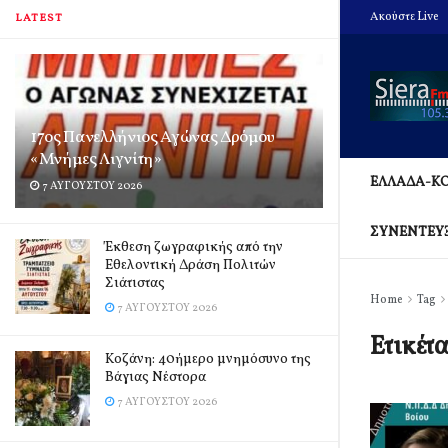
Ακούστε Live
LATEST
17ος Πανελλήνιος Αγώνας Δρόμου
«Μνήμες Λιγνίτη»
ΕΛΛΑΔΑ-Κ
7 ΑΥΓΟΎΣΤΟΥ 2026
ΣΥΝΕΝΤΕΥ
Έκθεση ζωγραφικής από την
Εθελοντική Δράση Πολιτών
Σιάτιστας
Home
Tag
7 ΑΥΓΟΎΣΤΟΥ 2026
Ετικέτ
Kοζάνη: 40ήμερο μνημόσυνο της
Βάγιας Νέστορα
7 ΑΥΓΟΎΣΤΟΥ 2026