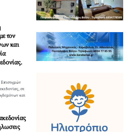
ή
με τον
νων και
ία
εδονίας.
ς Επιστημών
ακεδονίας, σε
Κηδεμόνων και
ακεδονίας
ήλωσεις