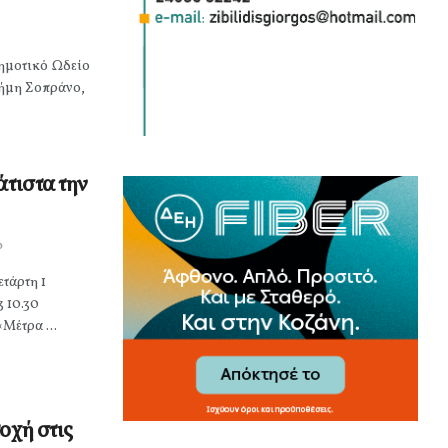
 Δημοτικό Ωδείο
φήμη Σοπράνο,
άτιστα την
0
ετάρτη 1
 10.30
«Μέτρα ...
οχή στις