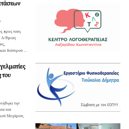
ξετάσεων
0
ς προς τους
ι Α/θμιας
υς,
αι δεύτερου ...
γελματίες
g του
ιήθηκε την
σα του
κού Μεγάρου,