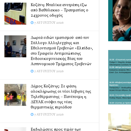
Κοζάνη: Νταλίκα ανετράπη έξω
από Βαθύλακκο – Τραυματίας ο
24χρονος οδηγός
7 ΑΥΓΟΎΣΤΟΥ 2026
Δωρεά ειδών ιματισμού από τον
Σύλλογο Αλληλεγγύης και
Εθελοντισμού Γρεβενών «Ελπίδα»,
στο Γραφείο Αντιμετώπισης
Ενδοοικογενειακής Βίας του
Αστυνομικού Τμήματος Γρεβενών
7 ΑΥΓΟΎΣΤΟΥ 2026
Δήμος Κοζάνης: Σε φάση
ολοκλήρωσης οι νέοι λέβητες της
Τηλεθέρμανσης – Πανέτοιμη η
ΔΕΥΑΚ ενόψει της νέας
θερμαντικής περιόδου
7 ΑΥΓΟΎΣΤΟΥ 2026
Εκδηλώσεις προς τιμήν των