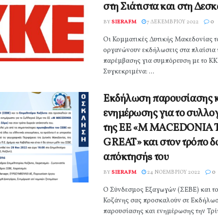
στη Σιάτιστα και στη Δεσ
BY
SIERAFM
7 ΔΕΚΕΜΒΡΊΟΥ 2022
0
Οι Κομματικές Δυτικής Μακεδονίας τ
οργανώνουν εκδήλωσεις στα πλαίσια 
παρέμβασης για συμπόρευση με το ΚΚ
Συγκεκριμένα: ...
Εκδήλωση παρουσίασης 
ενημέρωσης για το συλλο
της ΕΕ «Μ MACEDONIA 
GREAT» και στον τρόπο 
απόκτησήs του
BY
SIERAFM
24 ΝΟΕΜΒΡΊΟΥ 2022
0
Ο Σύνδεσμος Εξαγωγών (ΣΕΒΕ) και το
Κοζάνης σας προσκαλούν σε Εκδήλω
παρουσίασης και ενημέρωσης την Τρί