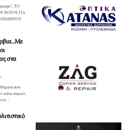
θήκαμι”, ΤΟ
Υ ΒΟΪΟΥ ΓΙΑ
ΝΟΕΜΒΡΙΟΥ
ρβια..Με
οι
ας στα
0
 θέματα που
ων κάτω άκρων,
ια ...
λιτιστικό