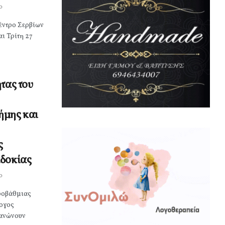
0
έντρο Σερβίων
ι Τρίτη 27
τας του
ήμης και
ς
αδοκίας
0
ροβάθμιας
λογος
γανώνουν