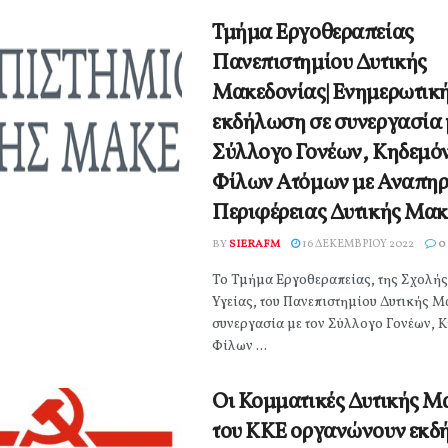
Τμήμα Εργοθεραπείας
Πανεπιστημίου Δυτικής
Μακεδονίας| Ενημερωτικ
εκδήλωση σε συνεργασία 
Σύλλογο Γονέων, Κηδεμό
Φίλων Ατόμων με Αναπηρ
Περιφέρειας Δυτικής Μακ
BY
SIERAFM
16 ΔΕΚΕΜΒΡΊΟΥ 2022
0
Το Τμήμα Εργοθεραπείας, της Σχολή
Υγείας, του Πανεπιστημίου Δυτικής Μ
συνεργασία με τον Σύλλογο Γονέων, 
Φίλων ...
Οι Κομματικές Δυτικής Μ
του ΚΚΕ οργανώνουν εκδ