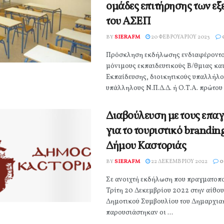
ομάδες επιτήρησης των ε
του ΑΣΕΠ
BY
SIERAFM
20 ΦΕΒΡΟΥΑΡΊΟΥ 2023
Πρόσκληση εκδήλωσης ενδιαφέροντο
μόνιμους εκπαιδευτικούς Β/θμιας κα
Εκπαίδευσης, διοικητικούς υπαλλήλο
υπάλληλους Ν.Π.Δ.Δ. ή Ο.Τ.Α. πρώτου κ
Διαβούλευση με τους επαγ
για το τουριστικό brandin
Δήμου Καστοριάς
BY
SIERAFM
22 ΔΕΚΕΜΒΡΊΟΥ 2022
0
Σε ανοιχτή εκδήλωση που πραγματοπο
Τρίτη 20 Δεκεμβρίου 2022 στην αίθου
Δημοτικού Συμβουλίου του Δημαρχια
παρουσιάστηκαν οι ...