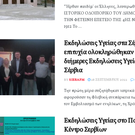
“'Ηρθαν παιδίμ' οι Έλληνες, λευτερω
ΙΣΤΟΡΙΚΟ ΟΔΟΙΠΟΡΙΚΟ ΤΟΥ ΔΗΜΟ
ΤΗΝ ΦETEINH ΕΠΕΤΕΙΟ ΤΗΣ 4ΗΣ 
1912 Το ...
Εκδηλώσεις Υγείας στα Σέ
επιτυχία ολοκληρώθηκαν 
διήμερες Εκδηλώσεις Υγεί
Σέρβια
BY
SIERAFM
28 ΣΕΠΤΕΜΒΡΊΟΥ 2022
Την πρώτη μέρα συζητήθηκαν ιατρικά
αφορούσαν τη Φλεβική ανεπάρκεια τ
τον Εμβολιασμό των ενηλίκων, τη Χρόν
Εκδηλώσεις Υγείας στο Πο
Κέντρο Σερβίων