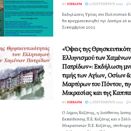
BY
SIERAFM
19 ΣΕΠΤΕΜΒΡΊΟΥ 2022
Εκδηλώσεις Υγείας στο Πολιτιστικό Κ
θα πραγματοποιηθεί την Δευτέρα 26 κα
Σεπτεμβρίου 2022
«Όψεις της Θρησκευτικότη
Ελληνισμού των Χαμένων
Πατρίδων»: Εκδήλωση μν
τιμής των Αγίων, Οσίων &
Μαρτύρων του Πόντου, τη
Μικρασίας και της Καππ
BY
SIERAFM
15 ΣΕΠΤΕΜΒΡΊΟΥ 2022
Ο Δήμος Κοζάνης, η Διεύθυνση Δευτε
Εκπαίδευσης Π.Ε. Κοζάνης και ο Σύλ
Μικρασιατών Π.Ε. Κοζάνης, συνδιορ