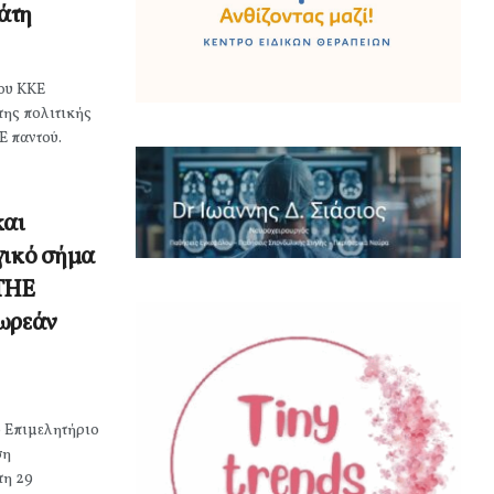
κάτη
ου ΚΚΕ
της πολιτικής
Ε παντού.
και
γικό σήμα
ΤΗΕ
δωρεάν
 Επιμελητήριο
ση
τη 29