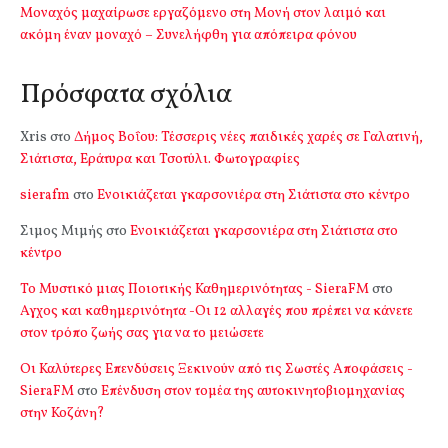
Μοναχός μαχαίρωσε εργαζόμενο στη Μονή στον λαιμό και
ακόμη έναν μοναχό – Συνελήφθη για απόπειρα φόνου
Πρόσφατα σχόλια
Xris
στο
Δήμος Βοΐου: Τέσσερις νέες παιδικές χαρές σε Γαλατινή,
Σιάτιστα, Εράτυρα και Τσοτύλι. Φωτογραφίες
sierafm
στο
Ενοικιάζεται γκαρσονιέρα στη Σιάτιστα στο κέντρο
Σιμος Μιμής
στο
Ενοικιάζεται γκαρσονιέρα στη Σιάτιστα στο
κέντρο
Το Μυστικό μιας Ποιοτικής Καθημερινότητας - SieraFM
στο
Αγχος και καθημερινότητα -Οι 12 αλλαγές που πρέπει να κάνετε
στον τρόπο ζωής σας για να το μειώσετε
Οι Καλύτερες Επενδύσεις Ξεκινούν από τις Σωστές Αποφάσεις -
SieraFM
στο
Επένδυση στον τομέα της αυτοκινητοβιομηχανίας
στην Κοζάνη?