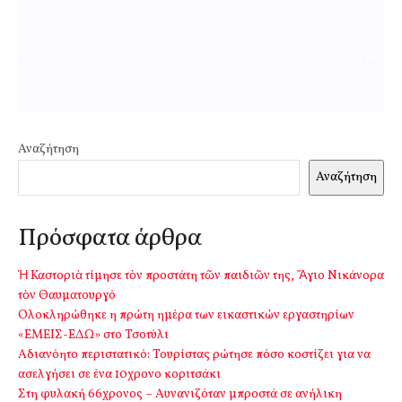
Αναζήτηση
Αναζήτηση
Πρόσφατα άρθρα
Ἡ Καστοριὰ τίμησε τὸν προστάτη τῶν παιδιῶν της, Ἅγιο Νικάνορα
τὸν Θαυματουργό
Ολοκληρώθηκε η πρώτη ημέρα των εικαστικών εργαστηρίων
«ΕΜΕΙΣ-ΕΔΩ» στο Τσοτύλι
Αδιανόητο περιστατικό: Τουρίστας ρώτησε πόσο κοστίζει για να
ασελγήσει σε ένα 10χρονο κοριτσάκι
Στη φυλακή 66χρονος – Αυνανιζόταν μπροστά σε ανήλικη