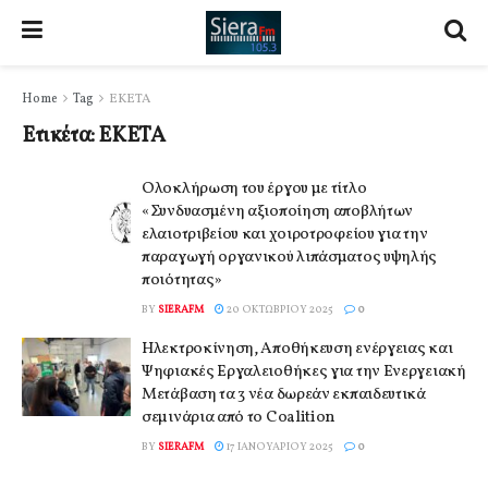
Home
Tag
ΕΚΕΤΑ
Ετικέτα:
ΕΚΕΤΑ
Ολοκλήρωση του έργου με τίτλο
«Συνδυασμένη αξιοποίηση αποβλήτων
ελαιοτριβείου και χοιροτροφείου για την
παραγωγή οργανικού λιπάσματος υψηλής
ποιότητας»
BY
SIERAFM
20 ΟΚΤΩΒΡΊΟΥ 2025
0
Ηλεκτροκίνηση, Αποθήκευση ενέργειας και
Ψηφιακές Εργαλειοθήκες για την Ενεργειακή
Μετάβαση τα 3 νέα δωρεάν εκπαιδευτικά
σεμινάρια από το Coalition
BY
SIERAFM
17 ΙΑΝΟΥΑΡΊΟΥ 2025
0