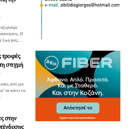
0
αναζητούμε
απαιτήσεις. Η
 ζωή μας, ...
5 τροφές
τη στιγμή
0
οπές αντί για
α" σε κάνει να
.
ες στην
επένδυσης