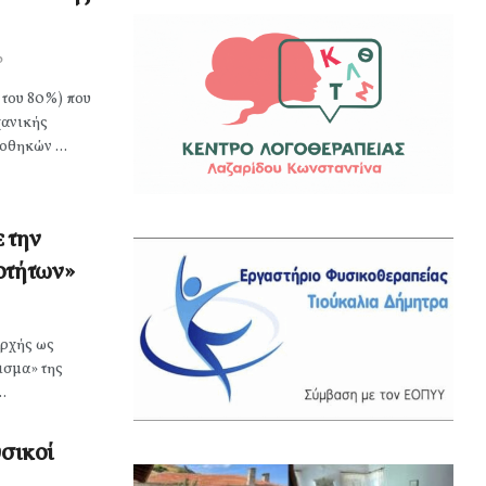
0
 του 80%) που
χανικής
οθηκών ...
 την
οτήτων»
αρχής ως
ισμα» της
.
υσικοί