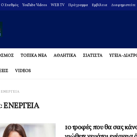
O Σταθμός
YouTube Videos
WEB TV
Πρόγραμμα
Εμβέλεια
Διαφημιστείτε
ΟΣΜΟΣ
ΤΟΠΙΚΑ ΝΕΑ
ΑΘΛΗΤΙΚΑ
ΣΙΑΤΙΣΤΑ
ΥΓΕΙΑ-ΔΙΑΤ
ΞΕΙΣ
VIDEOS
ΕΝΕΡΓΕΙΑ
α:
ΕΝΕΡΓΕΙΑ
10 τροφές που θα σας κάν
νιώθετε γεμάτοι ενέργεια 