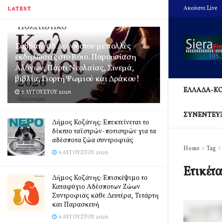
Ακούστε Live
LATEST
Σάββατο 08 Αυγούστου με πολλές
εκδηλώσεις στο Βόιο. Παρουσίαση
Αλόγων, Πάρτι Νεολαίας, Σινεμά,
βιβλία, Γιορτή Ψωμιού και Δράκου!
ΕΛΛΑΔΑ-Κ
6 ΑΥΓΟΎΣΤΟΥ 2026
ΣΥΝΕΝΤΕΥ
Δήμος Κοζάνης: Επεκτείνεται το
δίκτυο ταϊστρών-ποτιστρών για τα
αδέσποτα ζώα συντροφιάς
Home
Tag
6 ΑΥΓΟΎΣΤΟΥ 2026
Ετικέτ
Δήμος Κοζάνης: Επισκέψιμο το
Καταφύγιο Αδέσποτων Ζώων
Συντροφιάς κάθε Δευτέρα, Τετάρτη
και Παρασκευή
6 ΑΥΓΟΎΣΤΟΥ 2026