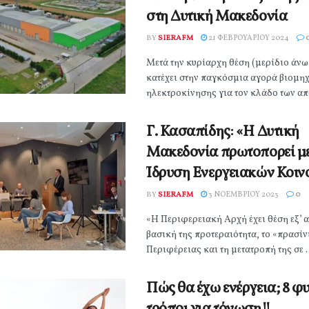
στη Δυτική Μακεδονία
BY
SIERAFM
21 ΦΕΒΡΟΥΑΡΊΟΥ 2024
Μετά την κυρίαρχη θέση (μερίδιο άνω
κατέχει στην παγκόσμια αγορά βιομη
ηλεκτροκίνησης για τον κλάδο των απ
Γ. Κασαπίδης: «Η Δυτική
Μακεδονία πρωτοπορεί με
Ίδρυση Ενεργειακών Κοιν
BY
SIERAFM
3 ΝΟΕΜΒΡΊΟΥ 2023
0
«Η Περιφερειακή Αρχή έχει θέση εξ’ 
βασική της προτεραιότητα, το «πρασίν
Περιφέρειας και τη μετατροπή της σε ..
Πώς θα έχω ενέργεια; 8 φ