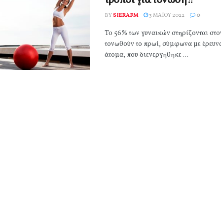
τρόποι για τόνωση!!
BY
SIERAFM
3 ΜΑΪ́ΟΥ 2022
0
Το 56% των γυναικών στηρίζονται στο
τονωθούν το πρωί, σύμφωνα με έρευνα
άτομα, που διενεργήθηκε ...