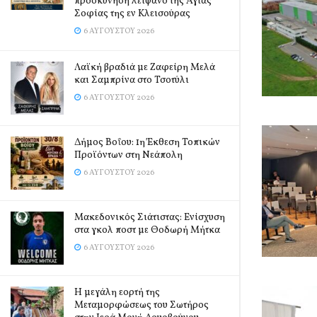
προσκύνηση λείψανο της Αγίας
Σοφίας της εν Κλεισούρας
6 ΑΥΓΟΎΣΤΟΥ 2026
Λαϊκή βραδιά με Ζαφείρη Μελά
και Σαμπρίνα στο Τσοτύλι
6 ΑΥΓΟΎΣΤΟΥ 2026
Δήμος Βοΐου: 1η Έκθεση Τοπικών
Προϊόντων στη Νεάπολη
6 ΑΥΓΟΎΣΤΟΥ 2026
Μακεδονικός Σιάτιστας: Ενίσχυση
στα γκολ ποστ με Θοδωρή Μήτκα
6 ΑΥΓΟΎΣΤΟΥ 2026
Η μεγάλη εορτή της
Μεταμορφώσεως του Σωτήρος