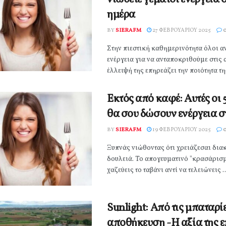
ημέρα
BY
SIERAFM
27 ΦΕΒΡΟΥΑΡΊΟΥ 2025
Στην πιεστική καθημερινότητα όλοι 
ενέργεια για να ανταποκριθούμε στις 
έλλειψή της επηρεάζει την ποιότητα της
Εκτός από καφέ: Αυτές οι 
θα σου δώσουν ενέργεια σ
BY
SIERAFM
19 ΦΕΒΡΟΥΑΡΊΟΥ 2025
Ξυπνάς νιώθοντας ότι χρειάζεσαι διακ
δουλειά. Το απογευματινό "κρασάρισμ
χαζεύεις το ταβάνι αντί να τελειώνεις ..
Sunlight: Από τις μπαταρί
αποθήκευση -Η αξία της 