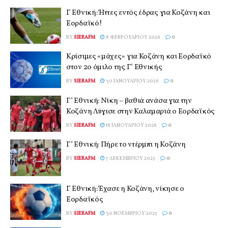
Γ Εθνική: Ήττες εντός έδρας για Κοζάνη και
Εορδαϊκό!
BY
SIERAFM
8 ΦΕΒΡΟΥΑΡΊΟΥ 2026
0
Κρίσιμες «μάχες» για Κοζάνη και Εορδαϊκό
στον 2ο όμιλο της Γ’ Εθνικής
BY
SIERAFM
30 ΙΑΝΟΥΑΡΊΟΥ 2026
0
Γ’ Εθνική: Νίκη – βαθιά ανάσα για την
Κοζάνη Λύγισε στην Καλαμαριά ο Εορδαϊκός
BY
SIERAFM
18 ΙΑΝΟΥΑΡΊΟΥ 2026
0
Γ’ Εθνική: Πήρε το ντέρμπι η Κοζάνη
BY
SIERAFM
7 ΔΕΚΕΜΒΡΊΟΥ 2025
0
Γ Εθνική: Έχασε η Κοζάνη, νίκησε ο
Εορδαϊκός
BY
SIERAFM
30 ΝΟΕΜΒΡΊΟΥ 2025
0