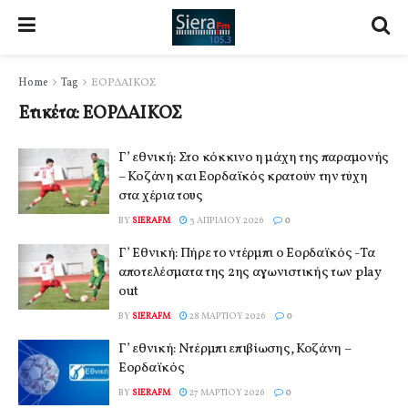
Home
Tag
ΕΟΡΔΑΙΚΟΣ
Ετικέτα:
ΕΟΡΔΑΙΚΟΣ
Γ’ εθνική: Στο κόκκινο η μάχη της παραμονής
– Κοζάνη και Εορδαϊκός κρατούν την τύχη
στα χέρια τους
BY
SIERAFM
3 ΑΠΡΙΛΊΟΥ 2026
0
Γ’ Εθνική: Πήρε το ντέρμπι ο Εορδαϊκός -Τα
αποτελέσματα της 2ης αγωνιστικής των play
out
BY
SIERAFM
28 ΜΑΡΤΊΟΥ 2026
0
Γ’ εθνική: Ντέρμπι επιβίωσης, Κοζάνη –
Εορδαϊκός
BY
SIERAFM
27 ΜΑΡΤΊΟΥ 2026
0