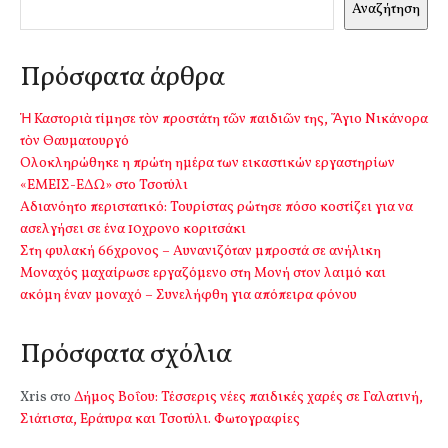
Αναζήτηση
Πρόσφατα άρθρα
Ἡ Καστοριὰ τίμησε τὸν προστάτη τῶν παιδιῶν της, Ἅγιο Νικάνορα
τὸν Θαυματουργό
Ολοκληρώθηκε η πρώτη ημέρα των εικαστικών εργαστηρίων
«ΕΜΕΙΣ-ΕΔΩ» στο Τσοτύλι
Αδιανόητο περιστατικό: Τουρίστας ρώτησε πόσο κοστίζει για να
ασελγήσει σε ένα 10χρονο κοριτσάκι
Στη φυλακή 66χρονος – Αυνανιζόταν μπροστά σε ανήλικη
Μοναχός μαχαίρωσε εργαζόμενο στη Μονή στον λαιμό και
ακόμη έναν μοναχό – Συνελήφθη για απόπειρα φόνου
Πρόσφατα σχόλια
Xris
στο
Δήμος Βοΐου: Τέσσερις νέες παιδικές χαρές σε Γαλατινή,
Σιάτιστα, Εράτυρα και Τσοτύλι. Φωτογραφίες