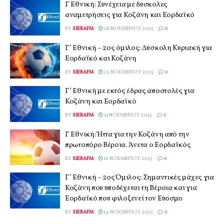
Γ Εθνική: Συνέχεια με δύσκολες
αναμετρήσεις για Κοζάνη και Εορδαϊκό
BY
SIERAFM
28 ΝΟΕΜΒΡΊΟΥ 2025
0
Γ’ Εθνική – 2ος όμιλος: Δύσκολη Κυριακή για
Εορδαϊκό και Κοζάνη
BY
SIERAFM
23 ΝΟΕΜΒΡΊΟΥ 2025
0
Γ’ Εθνική με εκτός έδρας αποστολές για
Κοζάνη και Εορδαϊκό
BY
SIERAFM
21 ΝΟΕΜΒΡΊΟΥ 2025
0
Γ Εθνική: Ήττα για την Κοζάνη από την
πρωτοπόρο Βέροια. Άνετα ο Εορδαϊκός
BY
SIERAFM
16 ΝΟΕΜΒΡΊΟΥ 2025
0
Γ’ Εθνική – 2ος Όμιλος: Σημαντικές μάχες για
Κοζάνη που υποδέχεται τη Βέροια και για
Εορδαϊκό που φιλοξενεί τον Εύοσμο
BY
SIERAFM
14 ΝΟΕΜΒΡΊΟΥ 2025
0