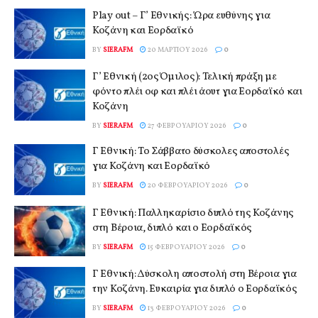
Play out – Γ’ Εθνικής: Ώρα ευθύνης για
Κοζάνη και Εορδαϊκό
BY
SIERAFM
20 ΜΑΡΤΊΟΥ 2026
0
Γ’ Εθνική (2ος Όμιλος): Τελική πράξη με
φόντο πλέι οφ και πλέι άουτ για Εορδαϊκό και
Κοζάνη
BY
SIERAFM
27 ΦΕΒΡΟΥΑΡΊΟΥ 2026
0
Γ Εθνική: Το Σάββατο δύσκολες αποστολές
για Κοζάνη και Εορδαϊκό
BY
SIERAFM
20 ΦΕΒΡΟΥΑΡΊΟΥ 2026
0
Γ Εθνική: Παλληκαρίσιο διπλό της Κοζάνης
στη Βέροια, διπλό και ο Εορδαϊκός
BY
SIERAFM
15 ΦΕΒΡΟΥΑΡΊΟΥ 2026
0
Γ Εθνική: Δύσκολη αποστολή στη Βέροια για
την Κοζάνη. Ευκαιρία για διπλό ο Εορδαϊκός
BY
SIERAFM
13 ΦΕΒΡΟΥΑΡΊΟΥ 2026
0