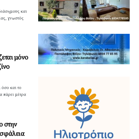
 διάσημους και
ίας, γνωστός
ζεται μόνο
ζίνο
 όσο και το
να πάρει μέτρα
ο στην
Ασφάλεια