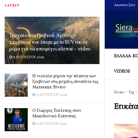
Ακούστε Live
LATEST
Τροχαίο στα Γρεβενά: Άγιο είχε
24χρονος που έπεσε με το SUV του σε
ρέμα για να αποφύγει αλεπού – video
ΕΛΛΑΔΑ-Κ
8 ΑΥΓΟΎΣΤΟΥ 2026
VIDEOS
Η νεολαία γέμισε την πλατεία των
Γρεβενών στη μεγάλη συναυλία της
Marseaux. Βίντεο
Home
Tag
8 ΑΥΓΟΎΣΤΟΥ 2026
Ετικέτ
Ο Γιώργος Τσελεπής στον
Μακεδονικό Σιάτιστας
8 ΑΥΓΟΎΣΤΟΥ 2026