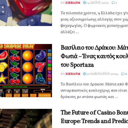
BY
SIERAFM
14 ΜΑΪ́ΟΥ 2025
1
Τα τελευταία χρόνια, η Ελλάδα έχει γί
μιας αξιοσημείωτης αλλαγής στον χώ
ψυχαγωγίας. Ο ψηφιακός μετασχηματ
αλλάζει ...
Βασίλειο του Δράκου: Μά
Φωτιά – Ένας καυτός κου
του Sportaza
BY
SIERAFM
30 ΙΑΝΟΥΑΡΊΟΥ 2024
0
Το Βασίλειο του Δράκου: Μάτια από Φ
συναρπαστικός κουλοχέρης που είναι
δράκους με ανάσα φωτιάς και ...
The Future of Casino Bon
Europe: Trends and Predi