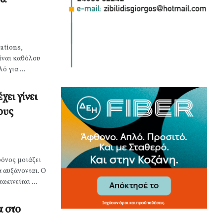
cations,
είναι καθόλου
 για ...
χει γίνει
ους
ρόνος μοιάζει
α αυξάνονται. Ο
κινείται ...
α στο