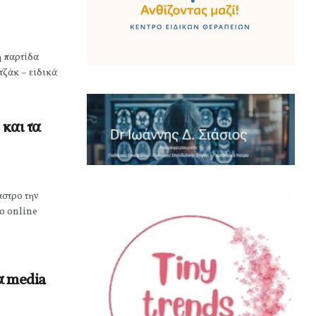
ή παρτίδα
τζάκ – ειδικά
 και τα
αστρο την
το online
α media