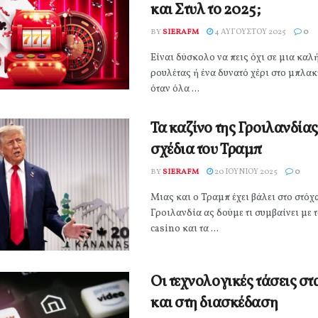
και Στυλ το 2025;
BY
SIERAFM
4 ΑΥΓΟΎΣΤΟΥ 2025
0
Είναι δύσκολο να πεις όχι σε μια καλ
ρουλέτας ή ένα δυνατό χέρι στο μπλακ
όταν όλα ...
Τα καζίνο της Γροιλανδίας
σχέδια του Τραμπ
BY
SIERAFM
20 ΙΟΥΝΊΟΥ 2025
0
Μιας και ο Τραμπ έχει βάλει στο στόχ
Γροιλανδία ας δούμε τι συμβαίνει με 
casino και τα ...
Οι τεχνολογικές τάσεις στ
και στη διασκέδαση