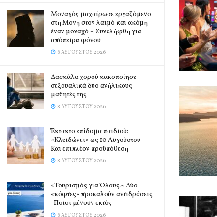
Μοναχός μαχαίρωσε εργαζόμενο
στη Μονή στον λαιμό και ακόμη
έναν μοναχό – Συνελήφθη για
απόπειρα φόνου
8 ΑΥΓΟΎΣΤΟΥ 2026
Δασκάλα χορού κακοποίησε
σεξουαλικά δύο ανήλικους
μαθητές της
8 ΑΥΓΟΎΣΤΟΥ 2026
Έκτακτο επίδομα παιδιού:
«Κλειδώνει» ως 10 Αυγούστου –
Και επιπλέον προϋπόθεση
8 ΑΥΓΟΎΣΤΟΥ 2026
«Τουρισμός για Όλους»: Δύο
«κόφτες» προκαλούν αντιδράσεις
-Ποιοι μένουν εκτός
8 ΑΥΓΟΎΣΤΟΥ 2026