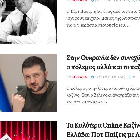
BY
SIERAFM
5 ΣΕΠΤΕΜΒΡΊΟΥ 2025
0
Ο Κέρι Πάκερ ήταν ένας από τους πιο
ισχυρούς επιχειρηματίες της Αυστραλ
για την τεράστια περιουσία του, ...
Στην Ουκρανία δεν συνεχί
ο πόλεμος αλλά και το κα
BY
SIERAFM
1 ΑΥΓΟΎΣΤΟΥ 2025
0
Ο πόλεμος στην Ουκρανία συνεχίζεται
καζίνο. Ετσι ο Ζελένσκι αναγκάζεται 
και στο «μέτωπο» των ...
Τα Καλύτερα Online Καζίν
Ελλάδα: Πού Παίζεις με 