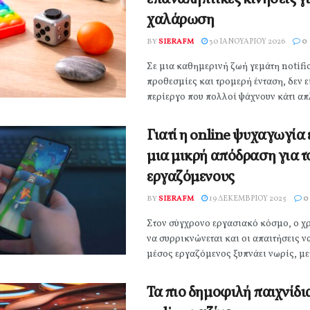
χαλάρωση
BY
SIERAFM
30 ΙΑΝΟΥΑΡΊΟΥ 2026
0
Σε μια καθημερινή ζωή γεμάτη notifi
προθεσμίες και τρομερή ένταση, δεν 
περίεργο που πολλοί ψάχνουν κάτι απλό
Γιατί η online ψυχαγωγία έ
μια μικρή απόδραση για τ
εργαζόμενους
BY
SIERAFM
19 ΔΕΚΕΜΒΡΊΟΥ 2025
0
Στον σύγχρονο εργασιακό κόσμο, ο χ
να συρρικνώνεται και οι απαιτήσεις ν
μέσος εργαζόμενος ξυπνάει νωρίς, μετα
Τα πιο δημοφιλή παιχνίδι