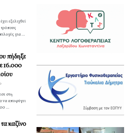
 έχει εξελιχθεί
ς τρόπους
λογές για ...
ου πήδηξε
ε 16.000
λοίου
0
εσε στη
α να αποφύγει
0 ...
 τα καζίνο