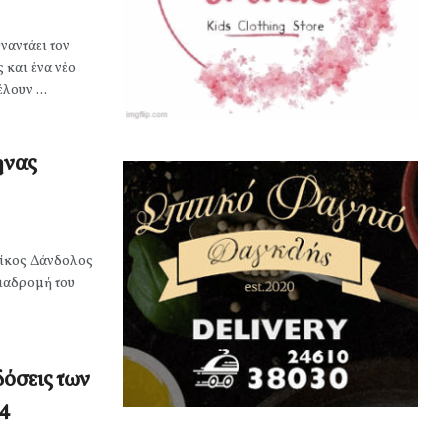
ναντάει τον
 και ένα νέο
λουν ...
ηνας
 Nίκος Δάνδολος
διαδρομή του
δόσεις των
24