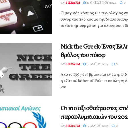
BY
SIERAFM
21 ΟΚΤΩΒΡΊΟΥ 2024
0
Ο μαγικός κόσμος της τεχνολογίας συ
συναρπαστικό κόσμο της διασκέδασης
τοπίο δημιουργείται για όλους όσοι θέ
Nick the Greek: Ένας Έλλ
θρύλος του πόκερ
BY
SIERAFM
14 ΜΑΪ́ΟΥ 2025
0
Από το 1995 δεν βρίσκεται εν ζωή. Ο
ή «Grandfather of Poker» σε όλη τη 
και ...
Οι πιο αξιοθαύμαστες επι
παραολυμπιακών του 20
BY
SIERAFM
14 ΜΑΪ́ΟΥ 2025
0