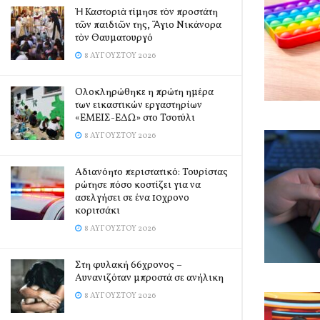
Ἡ Καστοριὰ τίμησε τὸν προστάτη
τῶν παιδιῶν της, Ἅγιο Νικάνορα
τὸν Θαυματουργό
8 ΑΥΓΟΎΣΤΟΥ 2026
Ολοκληρώθηκε η πρώτη ημέρα
των εικαστικών εργαστηρίων
«ΕΜΕΙΣ-ΕΔΩ» στο Τσοτύλι
8 ΑΥΓΟΎΣΤΟΥ 2026
Αδιανόητο περιστατικό: Τουρίστας
ρώτησε πόσο κοστίζει για να
ασελγήσει σε ένα 10χρονο
κοριτσάκι
8 ΑΥΓΟΎΣΤΟΥ 2026
Στη φυλακή 66χρονος –
Αυνανιζόταν μπροστά σε ανήλικη
8 ΑΥΓΟΎΣΤΟΥ 2026