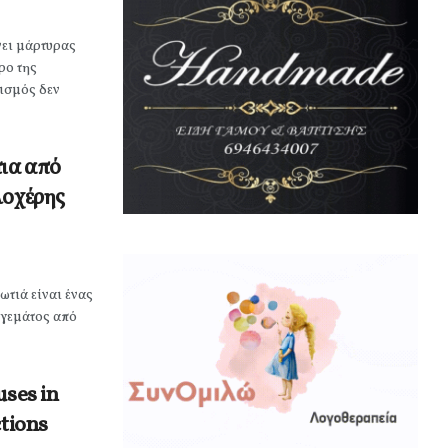
νει μάρτυρας
ρο της
ισμός δεν
τια από
λοχέρης
ωτιά είναι ένας
 γεμάτος από
uses in
ctions