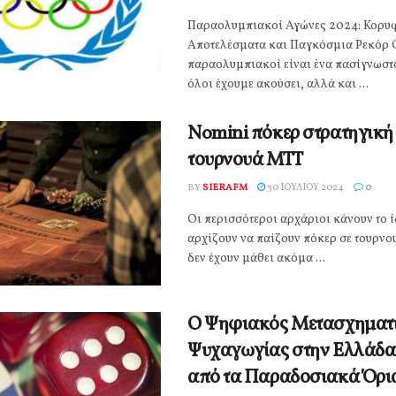
Παραολυμπιακοί Αγώνες 2024: Κορυ
Αποτελέσματα και Παγκόσμια Ρεκόρ 
παραολυμπιακοί είναι ένα πασίγνωστ
όλοι έχουμε ακούσει, αλλά και ...
Nomini πόκερ στρατηγική
τουρνουά MTT
BY
SIERAFM
30 ΙΟΥΛΊΟΥ 2024
0
Οι περισσότεροι αρχάριοι κάνουν το ί
αρχίζουν να παίζουν πόκερ σε τουρνο
δεν έχουν μάθει ακόμα ...
Ο Ψηφιακός Μετασχηματι
Ψυχαγωγίας στην Ελλάδα
από τα Παραδοσιακά Όρι