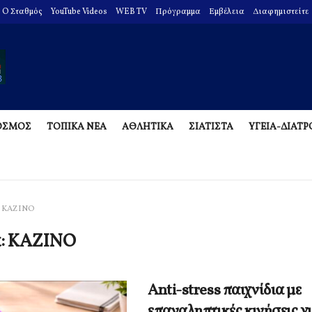
O Σταθμός
YouTube Videos
WEB TV
Πρόγραμμα
Εμβέλεια
Διαφημιστείτε
ΟΣΜΟΣ
ΤΟΠΙΚΑ ΝΕΑ
ΑΘΛΗΤΙΚΑ
ΣΙΑΤΙΣΤΑ
ΥΓΕΙΑ-ΔΙΑΤ
ΚΑΖΙΝΟ
α:
ΚΑΖΙΝΟ
Anti-stress παιχνίδια με
επαναληπτικές κινήσεις γ