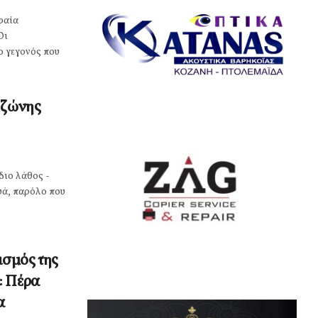
φαία
Οι
ο γεγονός που
 ζώνης
διο λάθος -
υά, παρόλο που
σμός της
: Πέρα
α