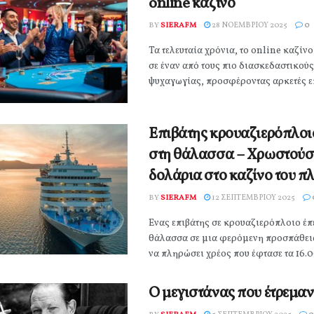
online καζίνο
BY
SIERAFM
28 ΝΟΕΜΒΡΊΟΥ 2025
0
Τα τελευταία χρόνια, το online καζίνο
σε έναν από τους πιο διασκεδαστικού
ψυχαγωγίας, προσφέροντας αρκετές επι
Επιβάτης κρουαζιερόπλοι
στη θάλασσα – Χρωστούσ
δολάρια στο καζίνο του π
BY
SIERAFM
12 ΣΕΠΤΕΜΒΡΊΟΥ 2025
Ένας επιβάτης σε κρουαζιερόπλοιο έπ
θάλασσα σε μια φερόμενη προσπάθει
να πληρώσει χρέος που έφτασε τα 16.00
Ο μεγιστάνας που έτρεμαν