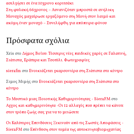
ασελγήσει σε ένα 10χρονο κοριτσάκι
Στη φυλακή 66χρονος – Αυνανιζόταν μπροστά σε ανήλικη
Μοναχός μαχαίρωσε εργαζόμενο στη Μονή στον λαιμό και
ακόμη έναν μοναχό – Συνελήφθη για απόπειρα φόνου
Πρόσφατα σχόλια
Xris
στο
Δήμος Βοΐου: Τέσσερις νέες παιδικές χαρές σε Γαλατινή,
Σιάτιστα, Εράτυρα και Τσοτύλι. Φωτογραφίες
sierafm
στο
Ενοικιάζεται γκαρσονιέρα στη Σιάτιστα στο κέντρο
Σιμος Μιμής
στο
Ενοικιάζεται γκαρσονιέρα στη Σιάτιστα στο
κέντρο
Το Μυστικό μιας Ποιοτικής Καθημερινότητας - SieraFM
στο
Αγχος και καθημερινότητα -Οι 12 αλλαγές που πρέπει να κάνετε
στον τρόπο ζωής σας για να το μειώσετε
Οι Καλύτερες Επενδύσεις Ξεκινούν από τις Σωστές Αποφάσεις -
SieraFM
στο
Επένδυση στον τομέα της αυτοκινητοβιομηχανίας