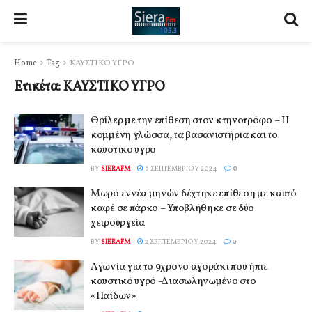
Home
Tag
ΚΑΥΣΤΙΚΟ ΥΓΡΟ
Ετικέτα:
ΚΑΥΣΤΙΚΟ ΥΓΡΟ
Θρίλερ με την επίθεση στον κτηνοτρόφο – Η
κομμένη γλώσσα, τα βασανιστήρια και το
καυστικό υγρό
BY
SIERAFM
6 ΣΕΠΤΕΜΒΡΊΟΥ 2024
0
Μωρό εννέα μηνών δέχτηκε επίθεση με καυτό
καφέ σε πάρκο – Υποβλήθηκε σε δύο
χειρουργεία
BY
SIERAFM
2 ΣΕΠΤΕΜΒΡΊΟΥ 2024
0
Αγωνία για το 9χρονο αγοράκι που ήπιε
καυστικό υγρό -Διασωληνωμένο στο
«Παίδων»