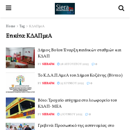
Home
Tag
ΚΔΑΠμεΑ
Ετικέτα:
ΚΔΑΠμεΑ
Δήμος Βοΐου: Έναρξη παιδικών σταθμών και
ΚΔΑΠ
BY
SIERAFM
28 ΑΥΓΟΎΣΤΟΥ 2025
0
Το Κ.Δ.Α.Π.ΑμεΑ του Δήμου Κοζάνης (Βίντεο)
BY
SIERAFM
25 ΙΟΥΝΊΟΥ 2025
0
Βόιο: Τροχαίο ατύχημα στο λεωφορείο του
ΚΔΑΠ- ΜΕΑ
BY
SIERAFM
5 ΙΟΥΝΊΟΥ 2025
0
Γρεβενά: Προσωπικό της αστυνομίας στο