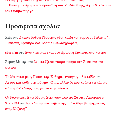
Ἡ Καστοριὰ τίμησε τὸν προστάτη τῶν παιδιῶν της, Ἅγιο Νικάνορα
τὸν Θαυματουργό
Πρόσφατα σχόλια
Xris
στο
Δήμος Βοΐου: Τέσσερις νέες παιδικές χαρές σε Γαλατινή,
Σιάτιστα, Εράτυρα και Τσοτύλι. Φωτογραφίες
sierafm
στο
Ενοικιάζεται γκαρσονιέρα στη Σιάτιστα στο κέντρο
Σιμος Μιμής
στο
Ενοικιάζεται γκαρσονιέρα στη Σιάτιστα στο
κέντρο
Το Μυστικό μιας Ποιοτικής Καθημερινότητας - SieraFM
στο
Αγχος και καθημερινότητα -Οι 12 αλλαγές που πρέπει να κάνετε
στον τρόπο ζωής σας για να το μειώσετε
Οι Καλύτερες Επενδύσεις Ξεκινούν από τις Σωστές Αποφάσεις -
SieraFM
στο
Επένδυση στον τομέα της αυτοκινητοβιομηχανίας
στην Κοζάνη?