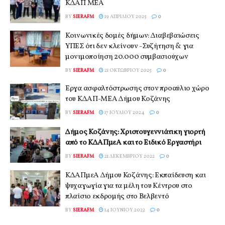
ΚΔΑΠ ΜΕΑ
BY
SIERAFM
19 ΑΠΡΙΛΊΟΥ 2025
0
Κοινωνικές δομές δήμων: Διαβεβαιώσεις
ΥΠΕΣ ότι δεν κλείνουν -Συζήτηση & για
μονιμοποίηση 20.000 συμβασιούχων
BY
SIERAFM
21 ΟΚΤΩΒΡΊΟΥ 2025
0
Έργα ασφαλτόστρωσης στον προαύλιο χώρο
του ΚΔΑΠ-ΜΕΑ Δήμου Κοζάνης
BY
SIERAFM
17 ΙΟΥΛΊΟΥ 2024
0
Δήμος Κοζάνης: Χριστουγεννιάτικη γιορτή
από το ΚΔΑΠμεΑ και το Ειδικό Εργαστήρι
BY
SIERAFM
21 ΔΕΚΕΜΒΡΊΟΥ 2022
0
ΚΔΑΠμεΑ Δήμου Κοζάνης: Εκπαίδευση και
ψυχαγωγία για τα μέλη του Κέντρου στο
πλαίσιο εκδρομής στο Βελβεντό
BY
SIERAFM
14 ΙΟΥΝΊΟΥ 2022
0