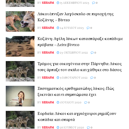
BY
SIERAFM
13 ΔΕΚΕΜΒΡΊΟΥ 2023
0
Λύκοι έπνιξαν λαγόσκυλο σε περιοχή της
Κοζάνης – Βίντεο
BY
SIERAFM
24 ΙΟΥΛΊΟΥ 2023
0
Κοζάνη: Αγέλη λύκων κατασπάραξε κοπάδι με
πρόβατα – Δείτε βίντεο
BY
SIERAFM
23 ΟΚΤΩΒΡΊΟΥ 2022
0
Τρόμος για οικογένεια στην Πάρνηθα: Λύκος
τους άρπαξε τον σκύλο και χάθηκε στο δάσος
BY
SIERAFM
9 ΙΑΝΟΥΑΡΊΟΥ 2022
0
Συστηματικός ερυθηματώδης λύκος: Πώς
ξεκινάει και τι συμπτώματα έχει
BY
SIERAFM
1 ΙΟΥΛΊΟΥ 2020
0
Εορδαία: Λύκοι και αγριόχοιροι ρημάζουν
κοπάδια και σπαρτά
BY
SIERAFM
26 ΙΟΥΝΊΟΥ 2020
0