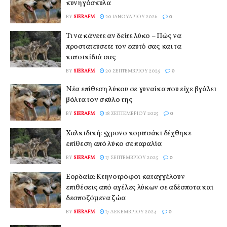
κυνηγόσκυλα
BY
SIERAFM
20 ΙΑΝΟΥΑΡΊΟΥ 2026
0
Τι να κάνετε αν δείτε λύκο – Πώς να
προστατεύσετε τον εαυτό σας και τα
κατοικίδιά σας
BY
SIERAFM
20 ΣΕΠΤΕΜΒΡΊΟΥ 2025
0
Νέα επίθεση λύκου σε γυναίκα που είχε βγάλει
βόλτα τον σκύλο της
BY
SIERAFM
18 ΣΕΠΤΕΜΒΡΊΟΥ 2025
0
Χαλκιδική: 5χρονο κοριτσάκι δέχθηκε
επίθεση από λύκο σε παραλία
BY
SIERAFM
17 ΣΕΠΤΕΜΒΡΊΟΥ 2025
0
Εορδαία: Κτηνοτρόφοι καταγγέλουν
επιθέσεις από αγέλες λύκων σε αδέσποτα και
δεσποζόμενα ζώα
BY
SIERAFM
17 ΔΕΚΕΜΒΡΊΟΥ 2024
0