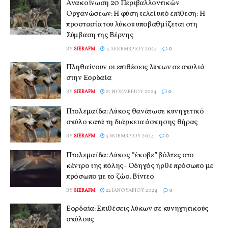
Ανακοίνωση 20 Περιβαλλοντικών
Οργανώσεων: Η φύση τελεί υπό επίθεση: Η
προστασία του λύκου υποβαθμίζεται στη
Σύμβαση της Βέρνης
BY
SIERAFM
4 ΔΕΚΕΜΒΡΊΟΥ 2024
0
Πληθαίνουν οι επιθέσεις λύκων σε σκυλιά
στην Εορδαία
BY
SIERAFM
27 ΝΟΕΜΒΡΊΟΥ 2024
0
Πτολεμαΐδα: Λύκος θανάτωσε κυνηγετικό
σκύλο κατά τη διάρκεια άσκησης θήρας
BY
SIERAFM
5 ΝΟΕΜΒΡΊΟΥ 2024
0
Πτολεμαΐδα: Λύκος “έκοβε” βόλτες στο
κέντρο της πόλης- Οδηγός ήρθε πρόσωπο με
πρόσωπο με το ζώο. Βίντεο
BY
SIERAFM
22 ΙΑΝΟΥΑΡΊΟΥ 2024
0
Εορδαία: Επιθέσεις λύκων σε κυνηγητικούς
σκύλους