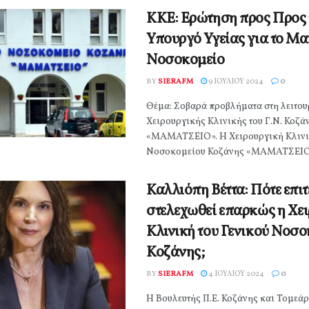
ΚΚΕ: Ερώτηση προς Προς 
Υπουργό Υγείας για το Μ
Νοσοκομείο
BY
SIERAFM
9 ΙΟΥΛΊΟΥ 2024
0
Θέμα: Σοβαρά προβλήματα στη λειτου
Χειρουργικής Κλινικής του Γ.Ν. Κοζά
«ΜΑΜΑΤΣΕΙΟ». Η Χειρουργική Κλινικ
Νοσοκομείου Κοζάνης «ΜΑΜΑΤΣΕΙΟ»
Καλλιόπη Βέττα: Πότε επι
στελεχωθεί επαρκώς η Χε
Κλινική του Γενικού Νοσ
Κοζάνης;
BY
SIERAFM
4 ΙΟΥΛΊΟΥ 2024
0
Η Βουλευτής Π.Ε. Κοζάνης και Τομεά