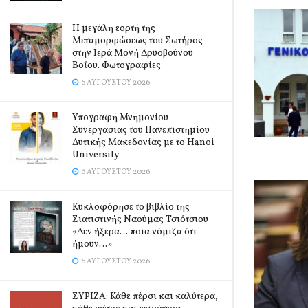
Η μεγάλη εορτή της
Μεταμορφώσεως του Σωτήρος
στην Ιερά Μονή Δρυοβούνου
Βοΐου. Φωτογραφίες
6 ΑΥΓΟΎΣΤΟΥ 2026
Υπογραφή Μνημονίου
Συνεργασίας του Πανεπιστημίου
Δυτικής Μακεδονίας με το Hanoi
University
6 ΑΥΓΟΎΣΤΟΥ 2026
Κυκλοφόρησε το βιβλίο της
Σιατιστινής Ναούμας Τσιότσιου
«Δεν ήξερα… ποια νόμιζα ότι
ήμουν…»
6 ΑΥΓΟΎΣΤΟΥ 2026
ΣΥΡΙΖΑ: Κάθε πέρσι και καλύτερα,