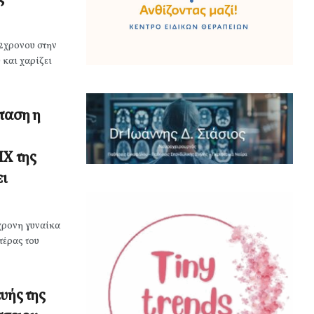
62χρονου στην
 και χαρίζει
ταση η
ΙΧ της
ει
χρονη γυναίκα
τέρας του
υής της