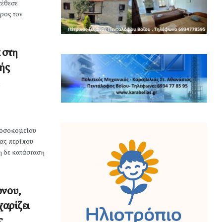
τέθεσε
ρος τον
 στη
κής
Νοσοκομείου
ας περίπου
η δε κατάσταση
ονου,
χαρίζει
ς