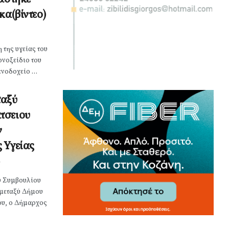
κα(βίντεο)
 της υγείας του
ονοξείδιο του
νοδοχείο ...
ταξύ
τσειου
ν
 Υγείας
ύ Συμβουλίου
 μεταξύ Δήμου
υ, ο Δήμαρχος