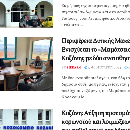
Εκ μέρους της οικογένειας μας, θα ήθ
ευχαριστήσω δημόσια και από καρδιά
Γιατρούς, νοσηλευτές, φυσικοθεραπευτ
υπόλοιπο ...
Περιφέρεια Δυτικής Μακε
Ενισχύεται το «Μαμάτσειο
Κοζάνης με δύο αναισθησ
BY
SIERAFM
17 ΦΕΒΡΟΥΑΡΊΟΥ 2024
Με δύο αναισθησιολόγους που ήδη ερ
δημόσια σύστημα υγείας, ενισχύεται γ
τουλάχιστον εξάμηνο, το «Μαμάτσειο»
Νοσοκομείο ...
Κοζάνη: Αύξηση κρουσμά
κορωνοϊού και λοιμώξεω