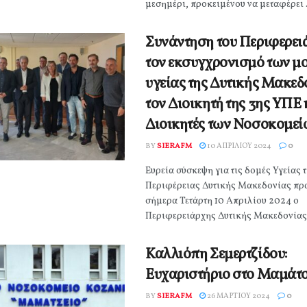
μεσημέρι, προκειμένου να μεταφέρει .
Συνάντηση του Περιφερει
τον εκσυγχρονισμό των 
υγείας της Δυτικής Μακεδ
τον Διοικητή της 3ης ΥΠΕ 
Διοικητές των Νοσοκομεί
BY
SIERAFM
10 ΑΠΡΙΛΊΟΥ 2024
0
Ευρεία σύσκεψη για τις δομές Υγείας 
Περιφέρειας Δυτικής Μακεδονίας πρ
σήμερα Τετάρτη 10 Απριλίου 2024 ο
Περιφερειάρχης Δυτικής Μακεδονίας 
Καλλιόπη Σεμερτζίδου:
Ευχαριστήριο στο Μαμάτσ
BY
SIERAFM
26 ΜΑΡΤΊΟΥ 2024
0