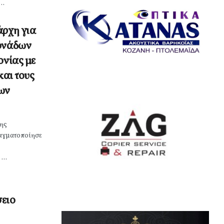
..
άρχη για
μονάδων
ονίας με
και τους
ων
της
αγματοποίησε
...
ειο