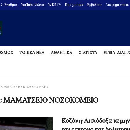
O Σταθμός
YouTube Videos
WEB TV
Πρόγραμμα
Εμβέλεια
Διαφημιστείτε
ΟΣΜΟΣ
ΤΟΠΙΚΑ ΝΕΑ
ΑΘΛΗΤΙΚΑ
ΣΙΑΤΙΣΤΑ
ΥΓΕΙΑ-ΔΙΑΤ
ΜΑΜΑΤΣΕΙΟ ΝΟΣΟΚΟΜΕΙΟ
α:
ΜΑΜΑΤΣΕΙΟ ΝΟΣΟΚΟΜΕΙΟ
Κοζάνη: Αισιόδοξα τα μην
τον 55χρονο που δηλητηρ