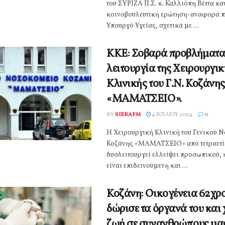
του ΣΥΡΙΖΑ Π.Σ. κ. Καλλιόπη Βέττα κα
κοινοβουλευτική ερώτηση-αναφορά π
Υπουργό Υγείας, σχετικά με ...
ΚΚΕ: Σοβαρά προβλήματα
λειτουργία της Χειρουργι
Κλινικής του Γ.Ν. Κοζάνης
«ΜΑΜΑΤΣΕΙΟ».
BY
SIERAFM
4 ΙΟΥΛΊΟΥ 2024
0
Η Χειρουργική Κλινική του Γενικού 
Κοζάνης «ΜΑΜΑΤΣΕΙΟ» από τετραετί
δυσλειτουργεί ελλείψει προσωπικού, 
είναι επιδεινούμενη και ...
Κοζάνη: Οικογένεια 62χρ
δώρισε τα όργανά του και 
ζωή σε συνανθρώπους μα