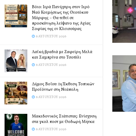
Βόιο: Ιερά Πανήγυρη στον Ιερό
Ναό Κοιμήσεως της Θεοτόκου
Μόρφης – Θα τεθεί σε
προσκύνηση λείψανο της Αγίας
Σοφίας της εν Κλεισούρας
6 ΑΥΓΟΎΣΤΟΥ 2026
Λαϊκή βραδιά με Ζαφείρη Μελά
και Σαμπρίνα στο Τσοτύλι
6 ΑΥΓΟΎΣΤΟΥ 2026
Δήμος Βοΐου: 1η Έκθεση Τοπικών
Προϊόντων στη Νεάπολη
6 ΑΥΓΟΎΣΤΟΥ 2026
Μακεδονικός Σιάτιστας: Ενίσχυση
στα γκολ ποστ με Θοδωρή Μήτκα
6 ΑΥΓΟΎΣΤΟΥ 2026