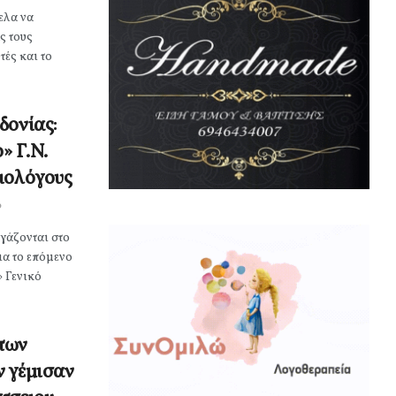
ελα να
ς τους
ές και το
δονίας:
» Γ.Ν.
ιολόγους
0
γάζονται στο
ια το επόμενο
 Γενικό
των
ν γέμισαν