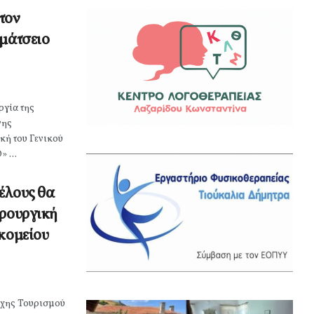
τον
αμάτσειο
ργία της
νης
ή του Γενικού
 ...
τέλους θα
ιρουργική
οκομείου
ρχης Τουρισμού