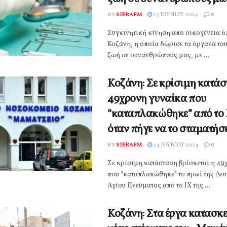
BY
SIERAFM
25 ΙΟΥΝΊΟΥ 2024
0
Συγκινητική κίνηση από οικογένεια 
Κοζάνη, η οποία δώρισε τα όργανά του
ζωή σε συνανθρώπους μας, με ...
Κοζάνη: Σε κρίσιμη κατάσ
49χρονη γυναίκα που
“καταπλακώθηκε” από το 
όταν πήγε να το σταματήσ
BY
SIERAFM
24 ΙΟΥΝΊΟΥ 2024
0
Σε κρίσιμη κατάσταση βρίσκεται η 49
που “καταπλακώθηκε” το πρωί της Δευ
Αγίου Πνεύματος από το ΙΧ της ...
Κοζάνη: Στα έργα κατασκε