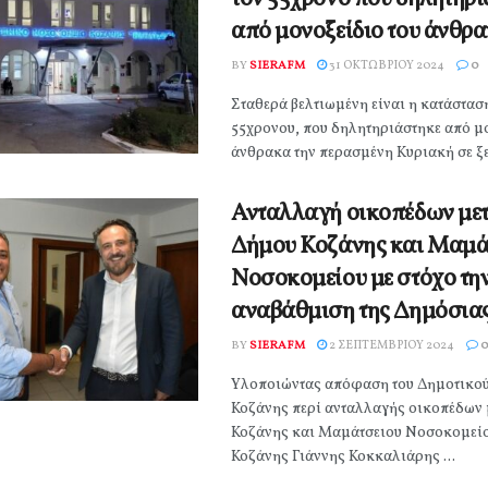
από μονοξείδιο του άνθρα
BY
SIERAFM
31 ΟΚΤΩΒΡΊΟΥ 2024
0
Σταθερά βελτιωμένη είναι η κατάσταση
55χρονου, που δηλητηριάστηκε από μ
άνθρακα την περασμένη Κυριακή σε ξε
Ανταλλαγή οικοπέδων με
Δήμου Κοζάνης και Μαμά
Νοσοκομείου με στόχο τη
αναβάθμιση της Δημόσιας
BY
SIERAFM
2 ΣΕΠΤΕΜΒΡΊΟΥ 2024
0
Υλοποιώντας απόφαση του Δημοτικο
Κοζάνης περί ανταλλαγής οικοπέδων
Κοζάνης και Μαμάτσειου Νοσοκομείο
Κοζάνης Γιάννης Κοκκαλιάρης ...