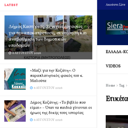
Ακούστε Live
LATEST
Δήμος Καστοριάς: Συνεχείς εργασίες
για την αποκατάσταση, συντήρηση και
αναβάθμιση των δημοτικών
υποδομών
ΕΛΛΑΔΑ-Κ
6 ΑΥΓΟΎΣΤΟΥ 2026
VIDEOS
«Μαζί για την Κοζάνη»: Ο
παραπλανητικός φακός του κ.
Μαλούτα
Home
Tag
6 ΑΥΓΟΎΣΤΟΥ 2026
Ετικέτ
Δήμος Κοζάνης: «Το βιβλίο που
είμαι» – Όταν τα παιδιά γίνονται οι
ήρωες της δικής τους ιστορίας
6 ΑΥΓΟΎΣΤΟΥ 2026