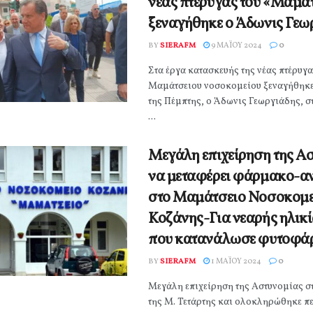
νέας πτέρυγας του «Μαμά
ξεναγήθηκε ο Άδωνις Γεω
BY
SIERAFM
9 ΜΑΪ́ΟΥ 2024
0
Στα έργα κατασκευής της νέας πτέρυγα
Μαμάτσειου νοσοκομείου ξεναγήθηκε
της Πέμπτης, ο Άδωνις Γεωργιάδης, σ
...
Μεγάλη επιχείρηση της Α
να μεταφέρει φάρμακο-αν
στο Μαμάτσειο Νοσοκομε
Κοζάνης-Για νεαρής ηλικ
που κατανάλωσε φυτοφά
BY
SIERAFM
1 ΜΑΪ́ΟΥ 2024
0
Μεγάλη επιχείρηση της Αστυνομίας σ
της Μ. Τετάρτης και ολοκληρώθηκε περ