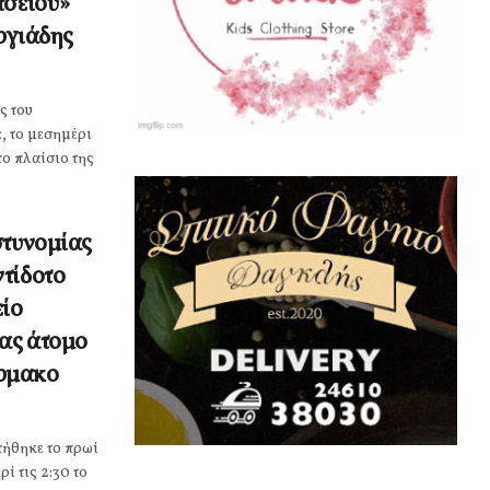
τσειου»
ργιάδης
ς του
, το μεσημέρι
το πλαίσιο της
στυνομίας
τίδοτο
ίο
ίας άτομο
ρμακο
τήθηκε το πρωί
ί τις 2:30 το