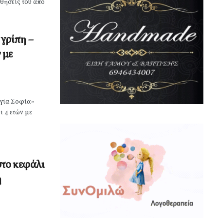
σθήσεις του από
γρίπη –
 με
γία Σοφία»
ι 4 ετών με
στο κεφάλι
η