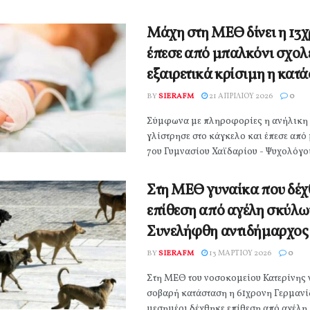
Μάχη στη ΜΕΘ δίνει η 13
έπεσε από μπαλκόνι σχολ
εξαιρετικά κρίσιμη η κατ
BY
SIERAFM
21 ΑΠΡΙΛΊΟΥ 2026
0
Σύμφωνα με πληροφορίες η ανήλικη 
γλίστρησε στο κάγκελο και έπεσε από
7ου Γυμνασίου Χαϊδαρίου - Ψυχολόγοι 
Στη ΜΕΘ γυναίκα που δέχ
επίθεση από αγέλη σκύλω
Συνελήφθη αντιδήμαρχος
BY
SIERAFM
13 ΜΑΡΤΊΟΥ 2026
0
Στη ΜΕΘ του νοσοκομείου Κατερίνης 
σοβαρή κατάσταση η 61χρονη Γερμανίδ
μεσημέρι δέχθηκε επίθεση από αγέλη .