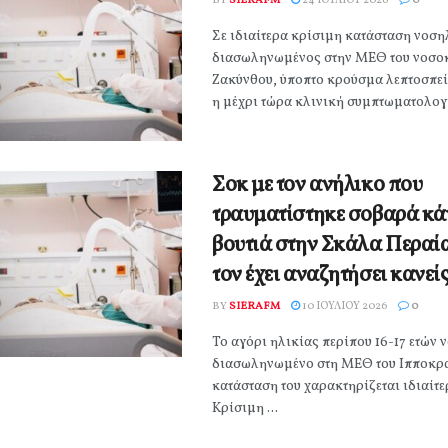
BY
SIERAFM
24 ΙΟΥΛΊΟΥ 2026
0
Σε ιδιαίτερα κρίσιμη κατάσταση νοση
διασωληνωμένος στην ΜΕΘ του νοσο
Ζακύνθου, ύποπτο κρούσμα λεπτοσπε
η μέχρι τώρα κλινική συμπτωματολογία
Σοκ με τον ανήλικο που
τραυματίστηκε σοβαρά κά
βουτιά στην Σκάλα Περαία
τον έχει αναζητήσει κανεί
BY
SIERAFM
10 ΙΟΥΛΊΟΥ 2026
0
Το αγόρι ηλικίας περίπου 16-17 ετών 
διασωληνωμένο στη ΜΕΘ του Ιπποκρα
κατάσταση του χαρακτηρίζεται ιδιαίτε
Κρίσιμη ...