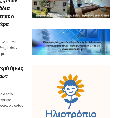
,5 ετών
άδια
τηκε ο
τέρα
τη ΜΕΘ του
ρήτη, καθώς
ε ...
εκρό όμως
τών
το οποίο
ατρικές
δρας, ο οποίος