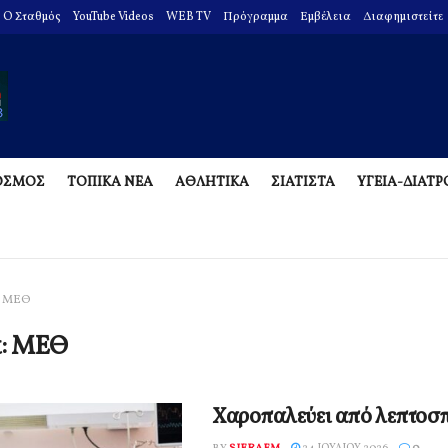
O Σταθμός
YouTube Videos
WEB TV
Πρόγραμμα
Εμβέλεια
Διαφημιστείτε
ΟΣΜΟΣ
ΤΟΠΙΚΑ ΝΕΑ
ΑΘΛΗΤΙΚΑ
ΣΙΑΤΙΣΤΑ
ΥΓΕΙΑ-ΔΙΑΤ
ΜΕΘ
α:
ΜΕΘ
Χαροπαλεύει από λεπτοσ