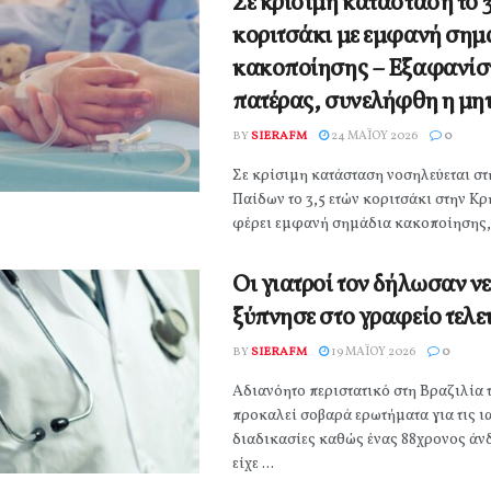
Σε κρίσιμη κατάσταση το 3
κοριτσάκι με εμφανή σημ
κακοποίησης – Εξαφανίσ
πατέρας, συνελήφθη η μη
BY
SIERAFM
24 ΜΑΪ́ΟΥ 2026
0
Σε κρίσιμη κατάσταση νοσηλεύεται σ
Παίδων το 3,5 ετών κοριτσάκι στην Κ
φέρει εμφανή σημάδια κακοποίησης, μ
Οι γιατροί τον δήλωσαν ν
ξύπνησε στο γραφείο τελε
BY
SIERAFM
19 ΜΑΪ́ΟΥ 2026
0
Αδιανόητο περιστατικό στη Βραζιλία 
προκαλεί σοβαρά ερωτήματα για τις ι
διαδικασίες καθώς ένας 88χρονος άν
είχε ...