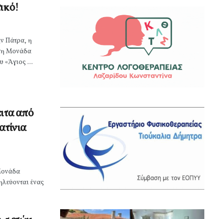
ικό!
ην Πάτρα, η
τη Μονάδα
 «Άγιος ...
ιτα από
ατίνια
Μονάδα
λεύονται ένας