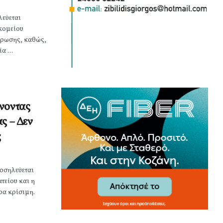
λεύεται
κομείου
ίρωσης, καθώς,
 ...
νοντας
ς – Δεν
ς
νοσηλεύεται
τείου και η
ρα κρίσιμη.