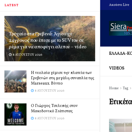
Ακούστε Live
LATEST
Τροχαίο στα Γρεβενά: Άγιο είχε
24χρονος που έπεσε με το SUV του σε
ρέμα για να αποφύγει αλεπού – video
ΕΛΛΑΔΑ-Κ
8 ΑΥΓΟΎΣΤΟΥ 2026
VIDEOS
Η νεολαία γέμισε την πλατεία των
Γρεβενών στη μεγάλη συναυλία της
Marseaux. Βίντεο
Home
Tag
8 ΑΥΓΟΎΣΤΟΥ 2026
Ετικέτ
Ο Γιώργος Τσελεπής στον
Μακεδονικό Σιάτιστας
8 ΑΥΓΟΎΣΤΟΥ 2026