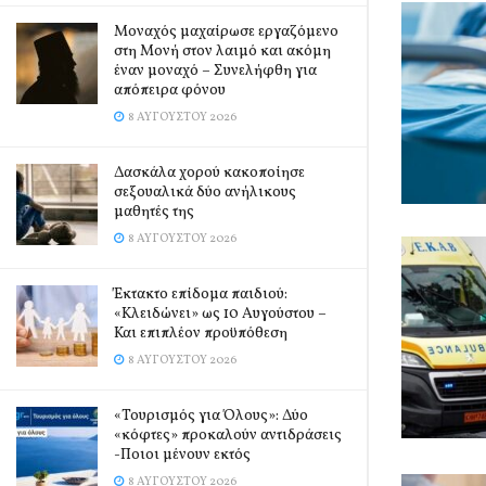
Μοναχός μαχαίρωσε εργαζόμενο
στη Μονή στον λαιμό και ακόμη
έναν μοναχό – Συνελήφθη για
απόπειρα φόνου
8 ΑΥΓΟΎΣΤΟΥ 2026
Δασκάλα χορού κακοποίησε
σεξουαλικά δύο ανήλικους
μαθητές της
8 ΑΥΓΟΎΣΤΟΥ 2026
Έκτακτο επίδομα παιδιού:
«Κλειδώνει» ως 10 Αυγούστου –
Και επιπλέον προϋπόθεση
8 ΑΥΓΟΎΣΤΟΥ 2026
«Τουρισμός για Όλους»: Δύο
«κόφτες» προκαλούν αντιδράσεις
-Ποιοι μένουν εκτός
8 ΑΥΓΟΎΣΤΟΥ 2026