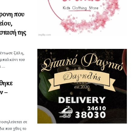
χρονη που
είου,
άστασή της
ένιωσε ζάλη,
 μπαλκόνι του
...
θηκε
ν –
νοσηλεύεται σε
α που χθες το
..