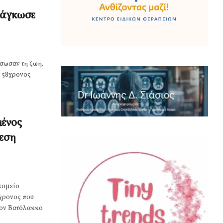
δάγκωσε
έσωσαν τη ζωή.
ε 58χρονος
μένος
θεση
κομείο
χρονος που
τον Βατόλακκο