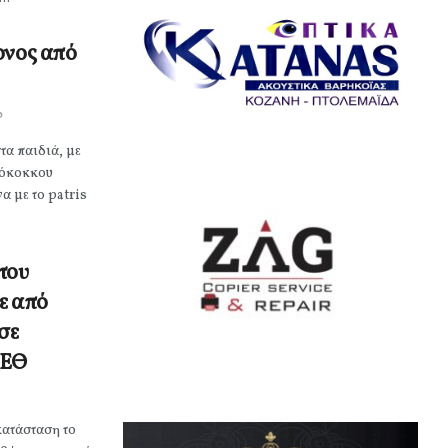
ονος από
0
τα παιδιά, με
ιόκοκκου
α με το patris
 του
ε από
σε
ΜΕΘ
κατάσταση το