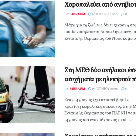
Χαροπαλεύει από αντιβιοτ
BY
SIERAFM
10 ΙΟΥΛΊΟΥ 2026
0
Μάχη για τη ζωή της δίνει 31χρονη στ
οποία νοσηλεύεται διασωληνωμένη σ
Εντατικής Θεραπείας του Νοσοκομείου
Στη ΜΕΘ δύο ανήλικοι έπε
ατυχήματα με ηλεκτρικά π
BY
SIERAFM
17 ΙΟΥΝΊΟΥ 2026
0
Ένας 14χρονος έχει υποστεί βαριές
κρανιοεγκεφαλικές κακώσεις. Στην 
Εντατικής Θεραπείας του ΠΑΓΝΗ νοση
14χρονος και ένας 16χρονος μετά ...