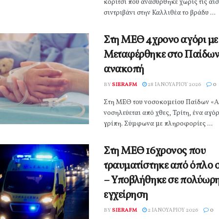
κορίτσι που ανασύρθηκε χωρίς τις αι
σιντριβάνι στην Καλλιθέα το βράδυ ...
Στη ΜΕΘ 4χρονο αγόρι με 
Μεταφέρθηκε στο Παίδων
ανακοπή
BY
SIERAFM
28 ΙΑΝΟΥΑΡΊΟΥ 2026
0
Στη ΜΕΘ του νοσοκομείου Παίδων «Α
νοσηλεύεται από χθες, Τρίτη, ένα αγόρ
γρίπη. Σύμφωνα με πληροφορίες ...
Στη ΜΕΘ 16χρονος που
τραυματίστηκε από όπλο 
– Υποβλήθηκε σε πολύωρ
εγχείρηση
BY
SIERAFM
2 ΙΑΝΟΥΑΡΊΟΥ 2026
0