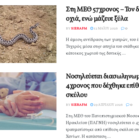
Στη ΜΕΘ 57χρονος – Τον 
οχιά, ενώ μάζευε ξύλα
BY
SIERAFM
12 ΜΑΪ́ΟΥ 2026
0
Η άμεση αντίδραση των γιατρών, του 
Τυχερός μέσα στην ατυχία του στάθηκ
κάτοικος χωριού της δυτικής ...
Νοσηλεύεται διασωληνω
4χρονος που δέχθηκε επί
σκύλου
BY
SIERAFM
29 ΑΠΡΙΛΊΟΥ 2026
0
Στη ΜΕΘ του Πανεπιστημιακού Νοσο
Ηρακλείου (ΠΑΓΝΗ) νοσηλεύεται ο 4
τραυματίστηκε από επίθεση σκύλου σ
Χανίων. Η κατάσταση ...