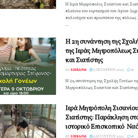
Η Ιερά Μητρόπολις Σισανίου και Σιατ
πλαίσια του εορτασμού του Αγίου Δημ
πολιούχου και προστάτου της πόλεως 
...
Η 2η συνάντηση της Σχολ
της Ιεράς Μητροπόλεως Σ
και Σιατίστης
BY
SIERAFM
5 ΟΚΤΩΒΡΊΟΥ 2023
0
Η 2η συνάντηση της Σχολής Γονέων τη
Μητροπόλεως Σισανίου και Σιατίστης
Ιερά Μητρόπολη Σισανίου
Σιατίστης: Παράκληση στ
ιστορικό Επισκοπικό Ναό
BY
SIERAFM
9 ΑΥΓΟΎΣΤΟΥ 2023
0