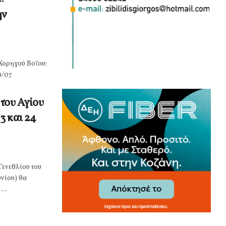
ην
Χορηγού Βοΐου:
9/07
 του Αγίου
3 και 24
Γενεθλίου του
νίου) θα
...