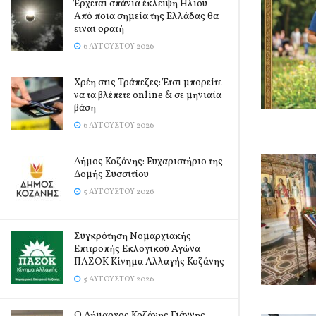
Έρχεται σπάνια έκλειψη Ηλίου-
Από ποια σημεία της Ελλάδας θα
είναι ορατή
6 ΑΥΓΟΎΣΤΟΥ 2026
Χρέη στις Τράπεζες: Έτσι μπορείτε
να τα βλέπετε online & σε μηνιαία
βάση
6 ΑΥΓΟΎΣΤΟΥ 2026
Δήμος Κοζάνης: Ευχαριστήριο της
Δομής Συσσιτίου
5 ΑΥΓΟΎΣΤΟΥ 2026
Συγκρότηση Νομαρχιακής
Επιτροπής Εκλογικού Αγώνα
ΠΑΣΟΚ Κίνημα Αλλαγής Κοζάνης
5 ΑΥΓΟΎΣΤΟΥ 2026
Ο Δήμαρχος Κοζάνης Γιάννης