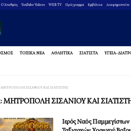
O Σταθμός
YouTube Videos
WEB TV
Πρόγραμμα
Εμβέλεια
Διαφημιστείτε
ΟΣΜΟΣ
ΤΟΠΙΚΑ ΝΕΑ
ΑΘΛΗΤΙΚΑ
ΣΙΑΤΙΣΤΑ
ΥΓΕΙΑ-ΔΙΑΤ
ΜΗΤΡΟΠΟΛΗ ΣΙΣΑΝΙΟΥ ΚΑΙ ΣΙΑΤΙΣΤΗΣ
α:
ΜΗΤΡΟΠΟΛΗ ΣΙΣΑΝΙΟΥ ΚΑΙ ΣΙΑΤΙΣΤ
Ιερός Ναός Παμμεγίστων
Ταξιαρχών Χορηγού Βοΐου