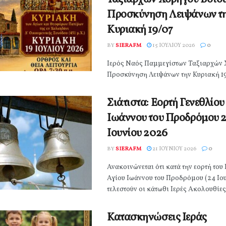
Προσκύνηση Λειψάνων τ
Κυριακή 19/07
BY
SIERAFM
15 ΙΟΥΛΊΟΥ 2026
0
Ιερός Ναός Παμμεγίστων Ταξιαρχών 
Προσκύνηση Λειψάνων την Κυριακή 1
Σιάτιστα: Εορτή Γενεθλίου
Ιωάννου του Προδρόμου 2
Ιουνίου 2026
BY
SIERAFM
21 ΙΟΥΝΊΟΥ 2026
0
Ανακοινώνεται ότι κατά την εορτή του 
Αγίου Ιωάννου του Προδρόμου (24 Ιου
τελεστούν οι κάτωθι Ιερές Ακολουθίες 
Κατασκηνώσεις Ιεράς