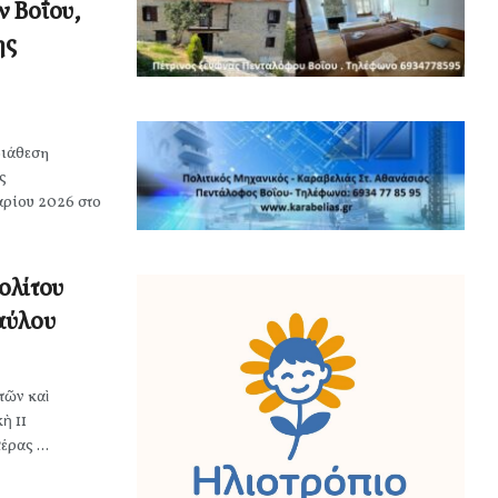
ν Βοΐου,
ης
διάθεση
ς
αρίου 2026 στο
ολίτου
Παύλου
τῶν καὶ
ὴ 11
έρας ...