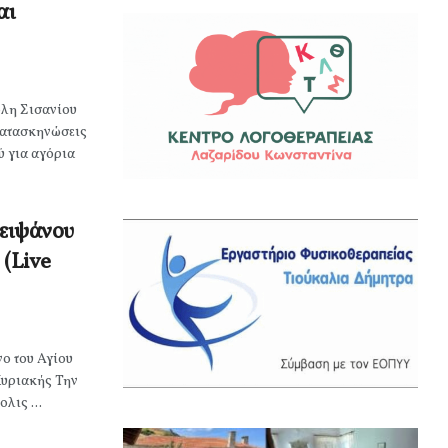
αι
ολη Σισανίου
κατασκηνώσεις
ύ για αγόρια
λειψάνου
 (Live
νο του Αγίου
Κυριακής Την
λις ...