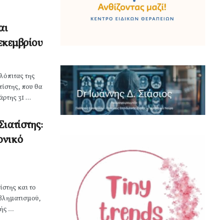
αι
Δεκεμβρίου
λόπιτας της
ίστης, που θα
της 31 ...
ιατίστης:
ονικό
ίστης και το
βληματισμού,
ς ...