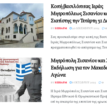
Κοπή βασιλόπιτας Ιεράς
Μητροπόλεως Σισανίου κ
Σιατίστης την Τετάρτη 31 
BY
SIERAFM
30 ΔΕΚΕΜΒΡΊΟΥ 2025
0
Σας προσκαλούμε στην κοπή της Βασι
Ιεράς Μητροπόλεως Σισανίου και Σιατ
πραγματοποιηθεί το απόγευμα της Τετάρ
Μητρόπολη Σισανίου και Σ
Εκδήλωση για τον Μακεδ
Αγώνα
BY
SIERAFM
8 ΟΚΤΩΒΡΊΟΥ 2025
0
Η Ιερά Μητρόπολις Σισανίου και Σιατ
Ίδρυμα Εθνικού & Θρησκευτικού Προ
επί τη ευκαιρία της επετείου της ηρωική