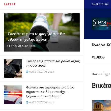
Ακούστε Live
LATEST
Συνήθειες μετά το φαγητό που θα
ρίξουν τη χοληστερόλη
ΕΛΛΑΔΑ-Κ
6 ΑΥΓΟΎΣΤΟΥ 2026
VIDEOS
Του άρπαξε τσάντα και ρολόι αξίας
75.000 ευρώ!
6 ΑΥΓΟΎΣΤΟΥ 2026
Home
Tag
Ετικέτ
Φώναζε στο αεροδρόμιο ότι του
πήραν το παιδί και το είχε…
ξεχάσει στο κατάλυμα!
6 ΑΥΓΟΎΣΤΟΥ 2026