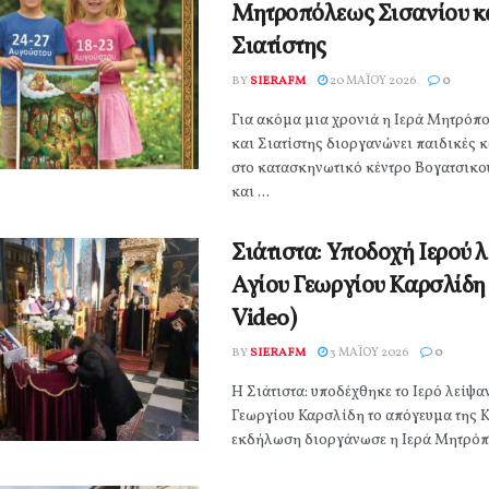
Μητροπόλεως Σισανίου κ
Σιατίστης
BY
SIERAFM
20 ΜΑΪ́ΟΥ 2026
0
Για ακόμα μια χρονιά η Ιερά Μητρόπ
και Σιατίστης διοργανώνει παιδικές 
στο κατασκηνωτικό κέντρο Βογατσικο
και ...
Σιάτιστα: Υποδοχή Ιερού 
Αγίου Γεωργίου Καρσλίδη
Video)
BY
SIERAFM
3 ΜΑΪ́ΟΥ 2026
0
Η Σιάτιστα: υποδέχθηκε το Ιερό λείψα
Γεωργίου Καρσλίδη το απόγευμα της 
εκδήλωση διοργάνωσε η Ιερά Μητρόπο