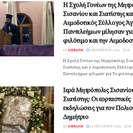
Η Σχολή Γονέων της Μητ
Σισανίου και Σιατίστης κα
Αιμοδοτικός Σύλλογος Άγ
Παντελεήμων μίλησαν για
φιλότιμο και την Αιμοδοσ
BY
SIERAFM
6 ΝΟΕΜΒΡΊΟΥ 2023
0
Η Σχολή Γονέων της Μητρόπολης Σισ
Σιατίστης και ο Αιμοδοτικός Σύλλογο
Παντελεήμων μίλησαν για Το φιλότιμο 
Ιερά Μητρόπολις Σισανίο
Σιατίστης: Οι εορταστικές
εκδηλώσεις για τον Πολιο
Δημήτριο
BY
SIERAFM
23 ΟΚΤΩΒΡΊΟΥ 2023
0