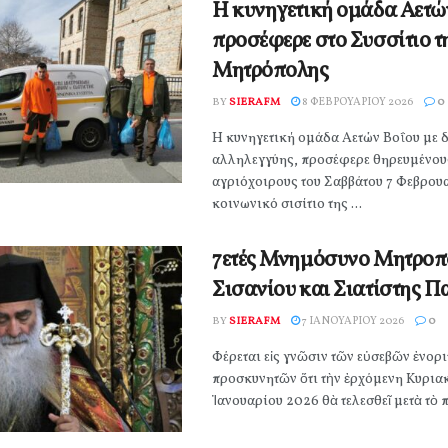
Η κυνηγετική ομάδα Αετώ
προσέφερε στο Συσσίτιο τ
Μητρόπολης
BY
SIERAFM
8 ΦΕΒΡΟΥΑΡΊΟΥ 2026
0
Η κυνηγετική ομάδα Αετών Βοΐου με 
αλληλεγγύης, προσέφερε θηρευμένου
αγριόχοιρους του Σαββάτου 7 Φεβρου
κοινωνικό σισίτιο της ...
7ετές Μνημόσυνο Μητροπ
Σισανίου και Σιατίστης 
BY
SIERAFM
7 ΙΑΝΟΥΑΡΊΟΥ 2026
0
Φέρεται εἰς γνῶσιν τῶν εὐσεβῶν ἐνορι
προσκυνητῶν ὅτι τὴν ἐρχόμενη Κυριακ
Ἰανουαρίου 2026 θὰ τελεσθεῖ μετὰ τὸ π