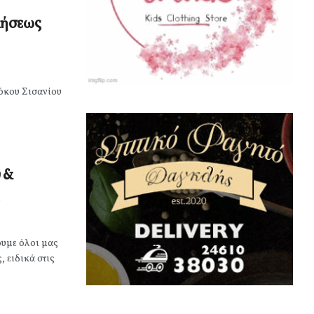
μήσεως
όκου Σισανίου
 &
ουμε όλοι μας
, ειδικά στις