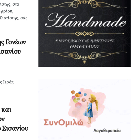
ίστης, στα
ητρίου,
Σιατίστης, σάς
ής Γονέων
ισανίου
ς Ιεράς
 και
ον
 Σισανίου