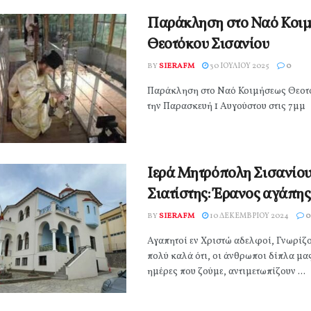
Παράκληση στο Ναό Κοι
Θεοτόκου Σισανίου
BY
SIERAFM
30 ΙΟΥΛΊΟΥ 2025
0
Παράκληση στο Ναό Κοιμήσεως Θεοτ
την Παρασκευή 1 Αυγούστου στις 7μμ
Ιερά Μητρόπολη Σισανίου
Σιατίστης: Έρανος αγάπης
BY
SIERAFM
10 ΔΕΚΕΜΒΡΊΟΥ 2024
0
Αγαπητοί εν Χριστώ αδελφοί, Γνωρίζ
πολύ καλά ότι, οι άνθρωποι δίπλα μας
ημέρες που ζούμε, αντιμετωπίζουν ...