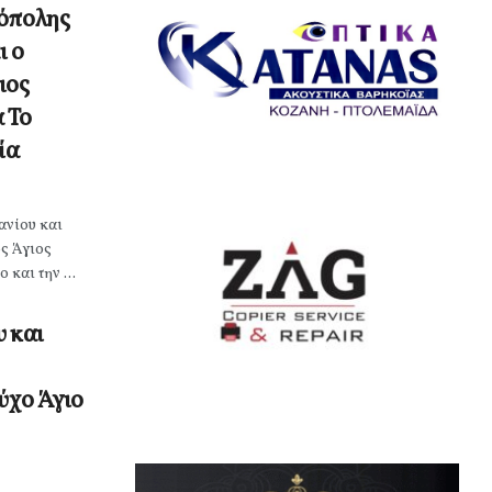
ρόπολης
ι ο
ιος
 Το
ία
ανίου και
ς Άγιος
και την ...
υ και
ύχο Άγιο