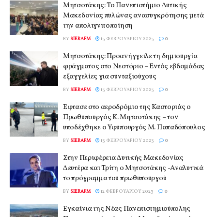
Μητσοτάκης: Το Πανεπιστήμιο Δυτικής
Μακεδονίας πυλώνας ανασυγκρότησης μετά
την απολιγνιτοποίηση
BY
SIERAFM
13 ΦΕΒΡΟΥΑΡΊΟΥ 2023
0
Μητσοτάκης: Προανήγγειλε τη δημιουργία
φράγματος στο Νεστόριο – Eντός εβδομάδας
εξαγγελίες για συνταξιούχους
BY
SIERAFM
13 ΦΕΒΡΟΥΑΡΊΟΥ 2023
0
Έφτασε στο αεροδρόμιο της Καστοριάς ο
Πρωθυπουργός Κ. Μητσοτάκης – τον
υποδέχθηκε ο Υφυπουργός Μ. Παπαδόπουλος
BY
SIERAFM
13 ΦΕΒΡΟΥΑΡΊΟΥ 2023
0
Στην Περιφέρεια Δυτικής Μακεδονίας
Δευτέρα και Τρίτη ο Μητσοτάκης -Αναλυτικά
το πρόγραμμα του πρωθυπουργού
BY
SIERAFM
12 ΦΕΒΡΟΥΑΡΊΟΥ 2023
0
Εγκαίνια της Νέας Πανεπιστημιούπολης