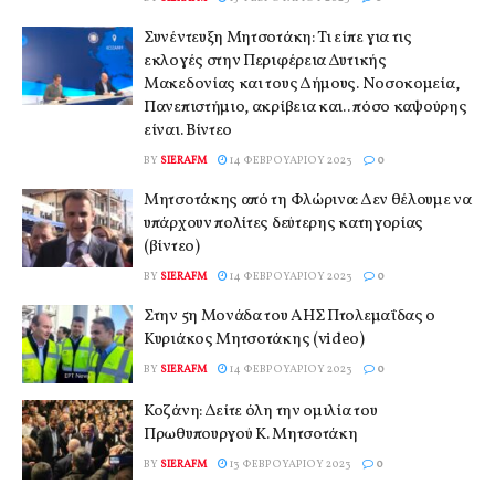
Συνέντευξη Μητσοτάκη: Τι είπε για τις
εκλογές στην Περιφέρεια Δυτικής
Μακεδονίας και τους Δήμους. Νοσοκομεία,
Πανεπιστήμιο, ακρίβεια και.. πόσο καψούρης
είναι. Βίντεο
BY
SIERAFM
14 ΦΕΒΡΟΥΑΡΊΟΥ 2023
0
Μητσοτάκης από τη Φλώρινα: Δεν θέλουμε να
υπάρχουν πολίτες δεύτερης κατηγορίας
(βίντεο)
BY
SIERAFM
14 ΦΕΒΡΟΥΑΡΊΟΥ 2023
0
Στην 5η Μονάδα του ΑΗΣ Πτολεμαΐδας ο
Κυριάκος Μητσοτάκης (video)
BY
SIERAFM
14 ΦΕΒΡΟΥΑΡΊΟΥ 2023
0
Κοζάνη: Δείτε όλη την ομιλία του
Πρωθυπουργού Κ. Μητσοτάκη
BY
SIERAFM
13 ΦΕΒΡΟΥΑΡΊΟΥ 2023
0