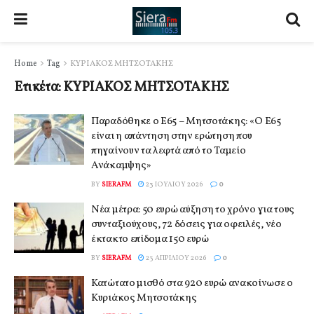
Home
Tag
ΚΥΡΙΑΚΟΣ ΜΗΤΣΟΤΑΚΗΣ
Ετικέτα:
ΚΥΡΙΑΚΟΣ ΜΗΤΣΟΤΑΚΗΣ
Παραδόθηκε ο Ε65 – Μητσοτάκης: «Ο Ε65
είναι η απάντηση στην ερώτηση που
πηγαίνουν τα λεφτά από το Ταμείο
Ανάκαμψης»
BY
SIERAFM
23 ΙΟΥΛΊΟΥ 2026
0
Νέα μέτρα: 50 ευρώ αύξηση το χρόνο για τους
συνταξιούχους, 72 δόσεις για οφειλές, νέο
έκτακτο επίδομα 150 ευρώ
BY
SIERAFM
23 ΑΠΡΙΛΊΟΥ 2026
0
Κατώτατο μισθό στα 920 ευρώ ανακοίνωσε ο
Κυριάκος Μητσοτάκης