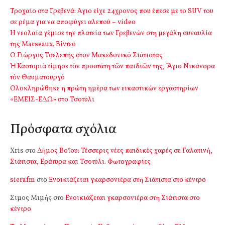
Τροχαίο στα Γρεβενά: Άγιο είχε 24χρονος που έπεσε με το SUV του
σε ρέμα για να αποφύγει αλεπού – video
Η νεολαία γέμισε την πλατεία των Γρεβενών στη μεγάλη συναυλία
της Marseaux. Βίντεο
Ο Γιώργος Τσελεπής στον Μακεδονικό Σιάτιστας
Ἡ Καστοριὰ τίμησε τὸν προστάτη τῶν παιδιῶν της, Ἅγιο Νικάνορα
τὸν Θαυματουργό
Ολοκληρώθηκε η πρώτη ημέρα των εικαστικών εργαστηρίων
«ΕΜΕΙΣ-ΕΔΩ» στο Τσοτύλι
Πρόσφατα σχόλια
Xris
στο
Δήμος Βοΐου: Τέσσερις νέες παιδικές χαρές σε Γαλατινή,
Σιάτιστα, Εράτυρα και Τσοτύλι. Φωτογραφίες
sierafm
στο
Ενοικιάζεται γκαρσονιέρα στη Σιάτιστα στο κέντρο
Σιμος Μιμής
στο
Ενοικιάζεται γκαρσονιέρα στη Σιάτιστα στο
κέντρο