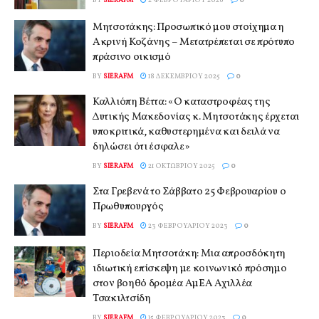
Μητσοτάκης: Προσωπικό μου στοίχημα η
Ακρινή Κοζάνης – Μετατρέπεται σε πρότυπο
πράσινο οικισμό
BY
SIERAFM
18 ΔΕΚΕΜΒΡΊΟΥ 2025
0
Καλλιόπη Βέττα: «Ο καταστροφέας της
Δυτικής Μακεδονίας κ. Μητσοτάκης έρχεται
υποκριτικά, καθυστερημένα και δειλά να
δηλώσει ότι έσφαλε»
BY
SIERAFM
21 ΟΚΤΩΒΡΊΟΥ 2025
0
Στα Γρεβενά το Σάββατο 25 Φεβρουαρίου ο
Πρωθυπουργός
BY
SIERAFM
23 ΦΕΒΡΟΥΑΡΊΟΥ 2023
0
Περιοδεία Μητσοτάκη: Μια απροσδόκητη
ιδιωτική επίσκεψη με κοινωνικό πρόσημο
στον βοηθό δρομέα ΑμΕΑ Αχιλλέα
Τσακιλτσίδη
BY
SIERAFM
15 ΦΕΒΡΟΥΑΡΊΟΥ 2023
0