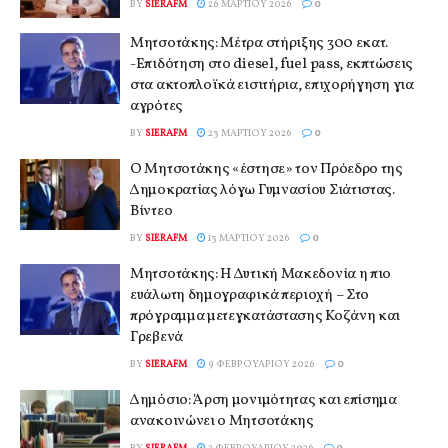
BY
SIERAFM
26 ΜΑΡΤΊΟΥ 2026
0
Μητσοτάκης: Μέτρα στήριξης 300 εκατ.
-Επιδότηση στο diesel, fuel pass, εκπτώσεις
στα ακτοπλοϊκά εισιτήρια, επιχορήγηση για
αγρότες
BY
SIERAFM
23 ΜΑΡΤΊΟΥ 2026
0
Ο Μητσοτάκης «έστησε» τον Πρόεδρο της
Δημοκρατίας λόγω Γυμνασίου Σιάτιστας.
Βίντεο
BY
SIERAFM
13 ΜΑΡΤΊΟΥ 2026
0
Μητσοτάκης: Η Δυτική Μακεδονία η πιο
ευάλωτη δημογραφικά περιοχή – Στο
πρόγραμμα μετεγκατάστασης Κοζάνη και
Γρεβενά
BY
SIERAFM
9 ΦΕΒΡΟΥΑΡΊΟΥ 2026
0
Δημόσιο: Άρση μονιμότητας και επίσημα
ανακοινώνει ο Μητσοτάκης
BY
SIERAFM
2 ΦΕΒΡΟΥΑΡΊΟΥ 2026
0