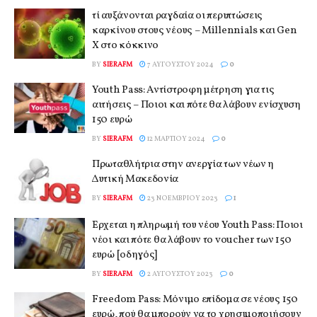
τί αυξάνονται ραγδαία οι περιπτώσεις
καρκίνου στους νέους – Millennials και Gen
X στο κόκκινο
BY
SIERAFM
7 ΑΥΓΟΎΣΤΟΥ 2024
0
Youth Pass: Αντίστροφη μέτρηση για τις
αιτήσεις – Ποιοι και πότε θα λάβουν ενίσχυση
150 ευρώ
BY
SIERAFM
12 ΜΑΡΤΊΟΥ 2024
0
Πρωταθλήτρια στην ανεργία των νέων η
Δυτική Μακεδονία
BY
SIERAFM
23 ΝΟΕΜΒΡΊΟΥ 2023
1
Έρχεται η πληρωμή του νέου Youth Pass: Ποιοι
νέοι και πότε θα λάβουν το voucher των 150
ευρώ [οδηγός]
BY
SIERAFM
2 ΑΥΓΟΎΣΤΟΥ 2023
0
Freedom Pass: Μόνιμο επίδομα σε νέους 150
ευρώ, πού θα μπορούν να το χρησιμοποιήσουν