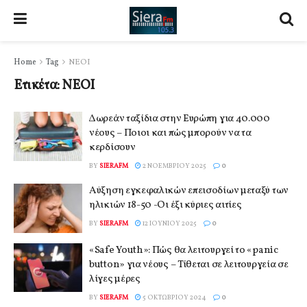
Home
Tag
ΝΕΟΙ
Ετικέτα:
ΝΕΟΙ
Δωρεάν ταξίδια στην Ευρώπη για 40.000
νέους – Ποιοι και πώς μπορούν να τα
κερδίσουν
BY
SIERAFM
2 ΝΟΕΜΒΡΊΟΥ 2025
0
Αύξηση εγκεφαλικών επεισοδίων μεταξύ των
ηλικιών 18-50 -Οι έξι κύριες αιτίες
BY
SIERAFM
12 ΙΟΥΝΊΟΥ 2025
0
«Safe Youth»: Πώς θα λειτουργεί το «panic
button» για νέους – Τίθεται σε λειτουργεία σε
λίγες μέρες
BY
SIERAFM
5 ΟΚΤΩΒΡΊΟΥ 2024
0