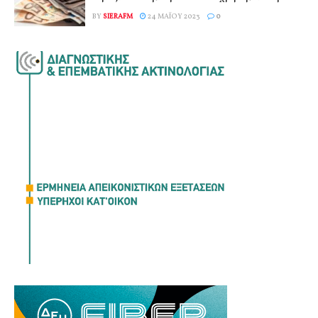
BY
SIERAFM
24 ΜΑΪ́ΟΥ 2023
0