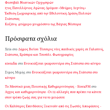
Φεστιβάλ Νεανικών Ορχηστρών
17ος Πανελλήνιος Αγώνας Δρόμου «Μνήμες Λιγνίτη»
Έκθεση ζωγραφικής από την Εθελοντική Δράση Πολιτών
Σιάτιστας
Kοζάνη: 40ήμερο μνημόσυνο της Βάγιας Νέστορα
Πρόσφατα σχόλια
Xris
στο
Δήμος Βοΐου: Τέσσερις νέες παιδικές χαρές σε Γαλατινή,
Σιάτιστα, Εράτυρα και Τσοτύλι. Φωτογραφίες
sierafm
στο
Ενοικιάζεται γκαρσονιέρα στη Σιάτιστα στο κέντρο
Σιμος Μιμής
στο
Ενοικιάζεται γκαρσονιέρα στη Σιάτιστα στο
κέντρο
Το Μυστικό μιας Ποιοτικής Καθημερινότητας - SieraFM
στο
Αγχος και καθημερινότητα -Οι 12 αλλαγές που πρέπει να κάνετε
στον τρόπο ζωής σας για να το μειώσετε
Οι Καλύτερες Επενδύσεις Ξεκινούν από τις Σωστές Αποφάσεις -