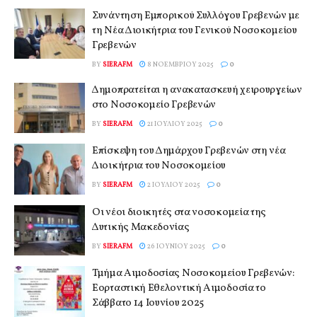
Συνάντηση Εμπορικού Συλλόγου Γρεβενών με
τη Νέα Διοικήτρια του Γενικού Νοσοκομείου
Γρεβενών
BY
SIERAFM
8 ΝΟΕΜΒΡΊΟΥ 2025
0
Δημοπρατείται η ανακατασκευή χειρουργείων
στο Νοσοκομείο Γρεβενών
BY
SIERAFM
21 ΙΟΥΛΊΟΥ 2025
0
Επίσκεψη του Δημάρχου Γρεβενών στη νέα
Διοικήτρια του Νοσοκομείου
BY
SIERAFM
2 ΙΟΥΛΊΟΥ 2025
0
Οι νέοι διοικητές στα νοσοκομεία της
Δυτικής Μακεδονίας
BY
SIERAFM
26 ΙΟΥΝΊΟΥ 2025
0
Τμήμα Αιμοδοσίας Νοσοκομείου Γρεβενών:
Εορταστική Εθελοντική Αιμοδοσία το
Σάββατο 14 Ιουνίου 2025