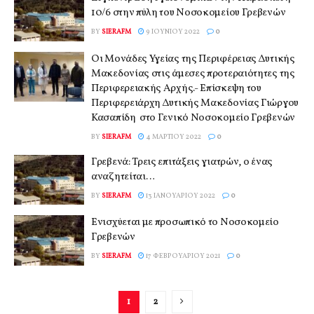
10/6 στην πύλη του Νοσοκομείου Γρεβενών
BY
SIERAFM
9 ΙΟΥΝΊΟΥ 2022
0
Οι Μονάδες Υγείας της Περιφέρειας Δυτικής
Μακεδονίας στις άμεσες προτεραιότητες της
Περιφερειακής Αρχής.- Επίσκεψη του
Περιφερειάρχη Δυτικής Μακεδονίας Γιώργου
Κασαπίδη στο Γενικό Νοσοκομείο Γρεβενών
BY
SIERAFM
4 ΜΑΡΤΊΟΥ 2022
0
Γρεβενά: Τρεις επιτάξεις γιατρών, ο ένας
αναζητείται…
BY
SIERAFM
13 ΙΑΝΟΥΑΡΊΟΥ 2022
0
Ενισχύεται με προσωπικό το Νοσοκομείο
Γρεβενών
BY
SIERAFM
17 ΦΕΒΡΟΥΑΡΊΟΥ 2021
0
1
2