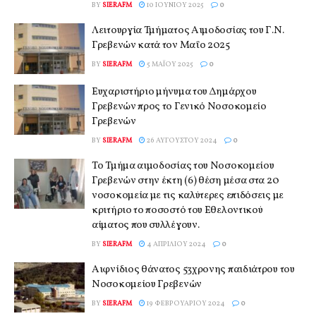
BY
SIERAFM
10 ΙΟΥΝΊΟΥ 2025
0
Λειτουργία Τμήματος Αιμοδοσίας του Γ.Ν.
Γρεβενών κατά τον Μαΐο 2025
BY
SIERAFM
5 ΜΑΪ́ΟΥ 2025
0
Ευχαριστήριο μήνυμα του Δημάρχου
Γρεβενών προς το Γενικό Νοσοκομείο
Γρεβενών
BY
SIERAFM
26 ΑΥΓΟΎΣΤΟΥ 2024
0
Το Τμήμα αιμοδοσίας του Νοσοκομείου
Γρεβενών στην έκτη (6) θέση μέσα στα 20
νοσοκομεία με τις καλύτερες επιδόσεις με
κριτήριο το ποσοστό του Εθελοντικού
αίματος που συλλέγουν.
BY
SIERAFM
4 ΑΠΡΙΛΊΟΥ 2024
0
Αιφνίδιος θάνατος 53χρονης παιδιάτρου του
Νοσοκομείου Γρεβενών
BY
SIERAFM
19 ΦΕΒΡΟΥΑΡΊΟΥ 2024
0