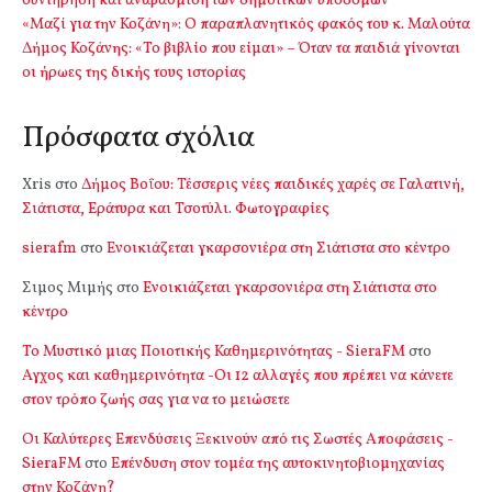
συντήρηση και αναβάθμιση των δημοτικών υποδομών
«Μαζί για την Κοζάνη»: Ο παραπλανητικός φακός του κ. Μαλούτα
Δήμος Κοζάνης: «Το βιβλίο που είμαι» – Όταν τα παιδιά γίνονται
οι ήρωες της δικής τους ιστορίας
Πρόσφατα σχόλια
Xris
στο
Δήμος Βοΐου: Τέσσερις νέες παιδικές χαρές σε Γαλατινή,
Σιάτιστα, Εράτυρα και Τσοτύλι. Φωτογραφίες
sierafm
στο
Ενοικιάζεται γκαρσονιέρα στη Σιάτιστα στο κέντρο
Σιμος Μιμής
στο
Ενοικιάζεται γκαρσονιέρα στη Σιάτιστα στο
κέντρο
Το Μυστικό μιας Ποιοτικής Καθημερινότητας - SieraFM
στο
Αγχος και καθημερινότητα -Οι 12 αλλαγές που πρέπει να κάνετε
στον τρόπο ζωής σας για να το μειώσετε
Οι Καλύτερες Επενδύσεις Ξεκινούν από τις Σωστές Αποφάσεις -
SieraFM
στο
Επένδυση στον τομέα της αυτοκινητοβιομηχανίας
στην Κοζάνη?