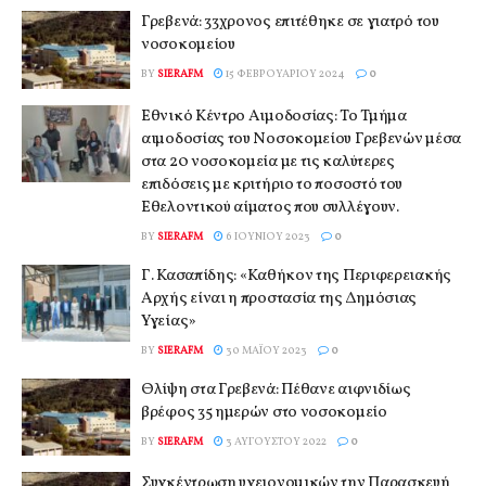
Γρεβενά: 33χρονος επιτέθηκε σε γιατρό του
νοσοκομείου
BY
SIERAFM
15 ΦΕΒΡΟΥΑΡΊΟΥ 2024
0
Εθνικό Κέντρο Αιμοδοσίας: Το Τμήμα
αιμοδοσίας του Νοσοκομείου Γρεβενών μέσα
στα 20 νοσοκομεία με τις καλύτερες
επιδόσεις με κριτήριο το ποσοστό του
Εθελοντικού αίματος που συλλέγουν.
BY
SIERAFM
6 ΙΟΥΝΊΟΥ 2023
0
Γ. Κασαπίδης: «Καθήκον της Περιφερειακής
Αρχής είναι η προστασία της Δημόσιας
Υγείας»
BY
SIERAFM
30 ΜΑΪ́ΟΥ 2023
0
Θλίψη στα Γρεβενά: Πέθανε αιφνιδίως
βρέφος 35 ημερών στο νοσοκομείο
BY
SIERAFM
3 ΑΥΓΟΎΣΤΟΥ 2022
0
Συγκέντρωση υγειονομικών την Παρασκευή