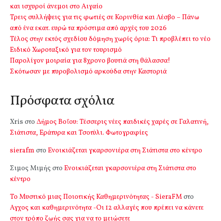
και ισχυροί άνεμοι στο Αιγαίο
Τρεις συλλήψεις για τις φωτιές σε Κορινθία και Λέσβο – Πάνω
από ένα εκατ. ευρώ τα πρόστιμα από αρχές του 2026
Τέλος στην εκτός σχεδίου δόμηση χωρίς όρια: Τι προβλέπει το νέο
Ειδικό Χωροταξικό για τον τουρισμό
Παρολίγον μοιραία για 8χρονο βουτιά στη θάλασσα!
Σκότωσαν με πυροβολισμό αρκούδα στην Καστοριά
Πρόσφατα σχόλια
Xris
στο
Δήμος Βοΐου: Τέσσερις νέες παιδικές χαρές σε Γαλατινή,
Σιάτιστα, Εράτυρα και Τσοτύλι. Φωτογραφίες
sierafm
στο
Ενοικιάζεται γκαρσονιέρα στη Σιάτιστα στο κέντρο
Σιμος Μιμής
στο
Ενοικιάζεται γκαρσονιέρα στη Σιάτιστα στο
κέντρο
Το Μυστικό μιας Ποιοτικής Καθημερινότητας - SieraFM
στο
Αγχος και καθημερινότητα -Οι 12 αλλαγές που πρέπει να κάνετε
στον τρόπο ζωής σας για να το μειώσετε