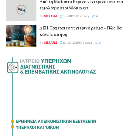
Από 1η Μαΐου το θερινό νυχτερινό οικιακό
τιμολόγιο περιόδου 2023
BY
SIERAFM
27 ΑΠΡΙΛΊΟΥ 2023
0
ΔΕΗ: Έρχεται το νυχτερινό ρεύμα – Πώς θα
κάνετε αίτηση
BY
SIERAFM
18 ΟΚΤΩΒΡΊΟΥ 2022
0