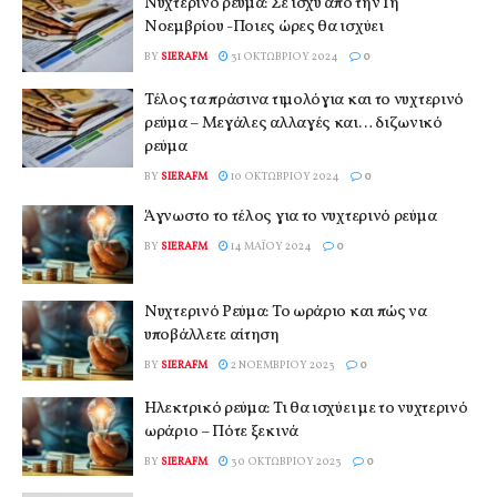
Νυχτερινό ρεύμα: Σε ισχύ από την 1η
Νοεμβρίου -Ποιες ώρες θα ισχύει
BY
SIERAFM
31 ΟΚΤΩΒΡΊΟΥ 2024
0
Τέλος τα πράσινα τιμολόγια και το νυχτερινό
ρεύμα – Μεγάλες αλλαγές και… διζωνικό
ρεύμα
BY
SIERAFM
10 ΟΚΤΩΒΡΊΟΥ 2024
0
Άγνωστο το τέλος για το νυχτερινό ρεύμα
BY
SIERAFM
14 ΜΑΪ́ΟΥ 2024
0
Νυχτερινό Ρεύμα: Το ωράριο και πώς να
υποβάλλετε αίτηση
BY
SIERAFM
2 ΝΟΕΜΒΡΊΟΥ 2023
0
Ηλεκτρικό ρεύμα: Τι θα ισχύει με το νυχτερινό
ωράριο – Πότε ξεκινά
BY
SIERAFM
30 ΟΚΤΩΒΡΊΟΥ 2023
0