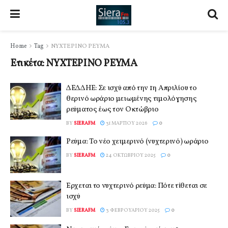
Home
Tag
ΝΥΧΤΕΡΙΝΟ ΡΕΥΜΑ
Ετικέτα:
ΝΥΧΤΕΡΙΝΟ ΡΕΥΜΑ
ΔΕΔΔΗΕ: Σε ισχύ από την 1η Απριλίου το
θερινό ωράριο μειωμένης τιμολόγησης
ρεύματος έως τον Οκτώβριο
BY
SIERAFM
31 ΜΑΡΤΊΟΥ 2026
0
Ρεύμα: Το νέο χειμερινό (νυχτερινό) ωράριο
BY
SIERAFM
24 ΟΚΤΩΒΡΊΟΥ 2025
0
Έρχεται το νυχτερινό ρεύμα: Πότε τίθεται σε
ισχύ
BY
SIERAFM
3 ΦΕΒΡΟΥΑΡΊΟΥ 2025
0