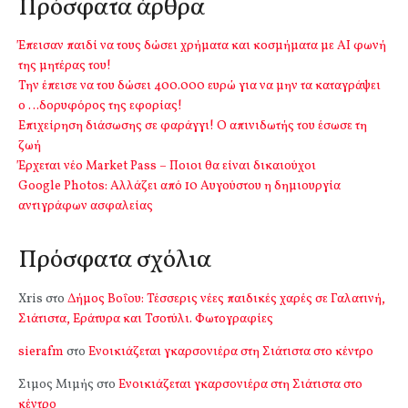
Πρόσφατα άρθρα
Έπεισαν παιδί να τους δώσει χρήματα και κοσμήματα με ΑΙ φωνή
της μητέρας του!
Την έπεισε να του δώσει 400.000 ευρώ για να μην τα καταγράψει
ο …δορυφόρος της εφορίας!
Επιχείρηση διάσωσης σε φαράγγι! Ο απινιδωτής του έσωσε τη
ζωή
Έρχεται νέο Market Pass – Ποιοι θα είναι δικαιούχοι
Google Photos: Αλλάζει από 10 Αυγούστου η δημιουργία
αντιγράφων ασφαλείας
Πρόσφατα σχόλια
Xris
στο
Δήμος Βοΐου: Τέσσερις νέες παιδικές χαρές σε Γαλατινή,
Σιάτιστα, Εράτυρα και Τσοτύλι. Φωτογραφίες
sierafm
στο
Ενοικιάζεται γκαρσονιέρα στη Σιάτιστα στο κέντρο
Σιμος Μιμής
στο
Ενοικιάζεται γκαρσονιέρα στη Σιάτιστα στο
κέντρο