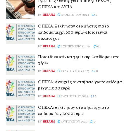
1555: Πώς λειτουργεί online για ΕΚΦΑ,
ΟΠΕΚΑ και ΔΥΠΑ
BY
SIERAFM
10 ΟΚΤΩΒΡΊΟΥ 2025
0
ΟΠΕΚΑ: Ξεκίνησαν οι αιτήσεις για το
επίδομα μέχρι 600 ευρώ -Ποιοι είναι
δικαιούχοι
BY
SIERAFM
6 ΣΕΠΤΕΜΒΡΊΟΥ 2025
0
Ποιοι δικαιούνται 3.500 ευρώ επίδομα «στο
χέρι»
BY
SIERAFM
29 ΑΥΓΟΎΣΤΟΥ 2025
0
ΟΠΕΚΑ: Ανοιχτές οι αιτήσεις για το επίδομα
μέχρι 1.000 ευρώ
BY
SIERAFM
11 ΑΥΓΟΎΣΤΟΥ 2025
0
ΟΠΕΚΑ: Ξεκίνησαν οι αιτήσεις για το
επίδομα έως 1.000 ευρώ
BY
SIERAFM
1 ΑΥΓΟΎΣΤΟΥ 2025
0