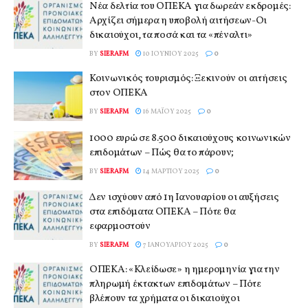
Νέα δελτία του ΟΠΕΚΑ για δωρεάν εκδρομές:
Αρχίζει σήμερα η υποβολή αιτήσεων-Οι
δικαιούχοι, τα ποσά και τα «πέναλτι»
BY
SIERAFM
10 ΙΟΥΝΊΟΥ 2025
0
Κοινωνικός τουρισμός: Ξεκινούν οι αιτήσεις
στον ΟΠΕΚΑ
BY
SIERAFM
16 ΜΑΪ́ΟΥ 2025
0
1000 ευρώ σε 8.500 δικαιούχους κοινωνικών
επιδομάτων – Πώς θα το πάρουν;
BY
SIERAFM
14 ΜΑΡΤΊΟΥ 2025
0
Δεν ισχύουν από 1η Ιανουαρίου οι αυξήσεις
στα επιδόματα ΟΠΕΚΑ – Πότε θα
εφαρμοστούν
BY
SIERAFM
7 ΙΑΝΟΥΑΡΊΟΥ 2025
0
ΟΠΕΚΑ: «Κλείδωσε» η ημερομηνία για την
πληρωμή έκτακτων επιδομάτων – Πότε
βλέπουν τα χρήματα οι δικαιούχοι