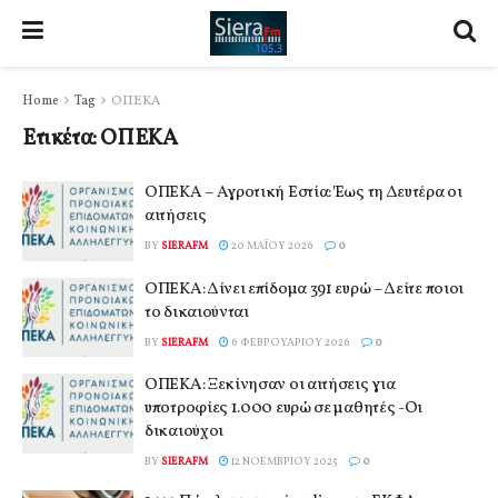
Home
Tag
ΟΠΕΚΑ
Ετικέτα:
ΟΠΕΚΑ
ΟΠΕΚΑ – Αγροτική Εστία: Έως τη Δευτέρα οι
αιτήσεις
BY
SIERAFM
20 ΜΑΪ́ΟΥ 2026
0
ΟΠΕΚΑ: Δίνει επίδομα 391 ευρώ – Δείτε ποιοι
το δικαιούνται
BY
SIERAFM
6 ΦΕΒΡΟΥΑΡΊΟΥ 2026
0
ΟΠΕΚΑ: Ξεκίνησαν οι αιτήσεις για
υποτροφίες 1.000 ευρώ σε μαθητές -Οι
δικαιούχοι
BY
SIERAFM
12 ΝΟΕΜΒΡΊΟΥ 2025
0