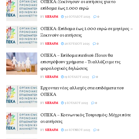
ΟΠΕΚΑ: Ξεκίνησαν οι αιτήσεις για το
επίδομα έως 1.000 ευρώ
BY
SIERAFM
30 ΙΟΥΛΊΟΥ 2025
0
ΟΠΕΚΑ: Επίδομα έως 1.000 ευρώ σε μητέρες –
Ξεκινούν οι αιτήσεις
BY
SIERAFM
26 ΙΟΥΛΊΟΥ 2025
0
ΟΠΕΚΑ – Επίδομα παιδιού: Ποιοι θα
επιστρέψουν χρήματα – Τι αλλάζει με τις
φορολογικές δηλώσεις
BY
SIERAFM
19 ΙΟΥΛΊΟΥ 2025
0
Έρχονται νέες αλλαγές στα επιδόματα του
ΟΠΕΚΑ
BY
SIERAFM
9 ΙΟΥΛΊΟΥ 2025
0
ΟΠΕΚΑ – Κοινωνικός Τουρισμός: Μέχρι πότε
οι αιτήσεις
BY
SIERAFM
20 ΙΟΥΝΊΟΥ 2025
0