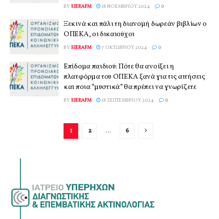
BY
SIERAFM
18 ΝΟΕΜΒΡΊΟΥ 2024
0
Ξεκινά και πάλι τη διανομή δωρεάν βιβλίων ο
ΟΠΕΚΑ, οι δικαιούχοι
BY
SIERAFM
7 ΟΚΤΩΒΡΊΟΥ 2024
0
Επίδομα παιδιού: Πότε θα ανοίξει η
πλατφόρμα του ΟΠΕΚΑ ξανά για τις αιτήσεις
και ποια “μυστικά” θα πρέπει να γνωρίζετε
BY
SIERAFM
18 ΣΕΠΤΕΜΒΡΊΟΥ 2024
0
1
2
…
6