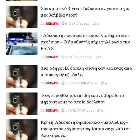
Σοκαριστικό βίντεο: Γάζωσε τον γείτονα για
μια βαλβίδα νερού
BY
SIERAFM
6 ΙΟΥΝΊΟΥ 2024
0
«Αδέσποτη» σφαίρα σε προαύλιο δημοτικού
σχολείου – Ο διευθυντής πήρε τηλέφωνο την
ΕΛ.ΑΣ.
BY
SIERAFM
26 ΑΠΡΙΛΊΟΥ 2024
0
Δύο οδηγοί ΙΧ διαπληκτίστηκαν και ένας από
αυτούς τράβηξε όπλο
BY
SIERAFM
24 ΔΕΚΕΜΒΡΊΟΥ 2023
0
Τους πυροβόλησε επειδή έκανε θόρυβο το
μηχάνημα με το οποίο δούλευαν
BY
SIERAFM
3 ΟΚΤΩΒΡΊΟΥ 2023
0
Κρήτη: Αδέσποτη σφαίρα από «μπαλωθιές»
τραυμάτισε 46χρονη τουρίστρια σε χωριό του
Αποκόρωνα