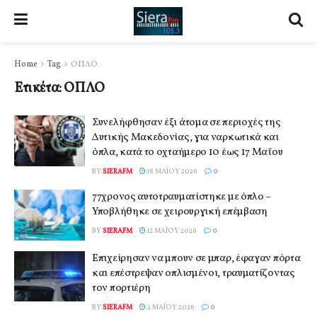
Home
Tag
ΟΠΛΟ
Ετικέτα:
ΟΠΛΟ
Συνελήφθησαν έξι άτομα σε περιοχές της
Δυτικής Μακεδονίας, για ναρκωτικά και
όπλα, κατά το οχταήμερο 10 έως 17 Μαΐου
BY
SIERAFM
18 ΜΑΪ́ΟΥ 2026
0
77χρονος αυτοτραυματίστηκε με όπλο –
Υποβλήθηκε σε χειρουργική επέμβαση
BY
SIERAFM
12 ΜΑΪ́ΟΥ 2026
0
Επιχείρησαν να μπουν σε μπαρ, έφαγαν πόρτα
και επέστρεψαν οπλισμένοι, τραυματίζοντας
τον πορτιέρη
BY
SIERAFM
2 ΜΑΪ́ΟΥ 2026
0