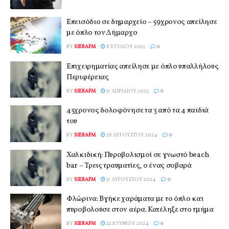
Επεισόδιο σε δημαρχείο – 59χρονος απείλησε
με όπλο τον Δήμαρχο
BY
SIERAFM
8 ΙΟΥΛΊΟΥ 2025
0
Επιχειρηματίας απείλησε με όπλο υπαλλήλους
Περιφέρειας
BY
SIERAFM
17 ΑΠΡΙΛΊΟΥ 2025
0
45χρονος δολοφόνησε τα 3 από τα 4 παιδιά
του
BY
SIERAFM
28 ΑΥΓΟΎΣΤΟΥ 2024
0
Χαλκιδική: Πυροβολισμοί σε γνωστό beach
bar – Τρεις τραυματίες, ο ένας σοβαρά
BY
SIERAFM
17 ΑΥΓΟΎΣΤΟΥ 2024
0
Φλώρινα: Βγήκε χαράματα με το όπλο και
πυροβολούσε στον αέρα. Κατέληξε στο τμήμα
BY
SIERAFM
22 ΙΟΥΝΊΟΥ 2024
0