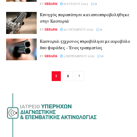
BY
SIERAFM
16 ΙΟΥΛΊΟΥ 2023
0
Κυνηγός παραπάτησε και αυτοπυροβολήθηκε
στην Καστοριά
BY
SIERAFM
26 ΟΚΤΩΒΡΊΟΥ 2022
0
Καστοριά: 53χρονος πυροβόλησε με αεροβόλο
δυο ψαράδες – Ένας τραυματίας
BY
SIERAFM
5 ΣΕΠΤΕΜΒΡΊΟΥ 2022
0
1
2