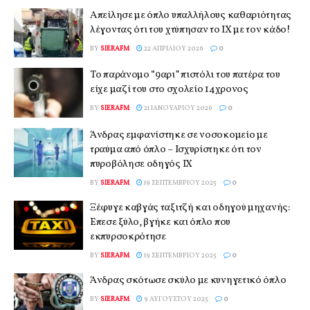
Απείλησε με όπλο υπαλλήλους καθαριότητας
λέγοντας ότι του χτύπησαν το ΙΧ με τον κάδο!
BY
SIERAFM
22 ΑΠΡΙΛΊΟΥ 2026
0
Το παράνομο “9αρι” πιστόλι του πατέρα του
είχε μαζί του στο σχολείο 14χρονος
BY
SIERAFM
21 ΙΑΝΟΥΑΡΊΟΥ 2026
0
Άνδρας εμφανίστηκε σε νοσοκομείο με
τραύμα από όπλο – Ισχυρίστηκε ότι τον
πυροβόλησε οδηγός ΙΧ
BY
SIERAFM
19 ΣΕΠΤΕΜΒΡΊΟΥ 2025
0
Ξέφυγε καβγάς ταξιτζή και οδηγού μηχανής:
Έπεσε ξύλο, βγήκε και όπλο που
εκπυρσοκρότησε
BY
SIERAFM
19 ΣΕΠΤΕΜΒΡΊΟΥ 2025
0
Άνδρας σκότωσε σκύλο με κυνηγετικό όπλο
BY
SIERAFM
9 ΑΥΓΟΎΣΤΟΥ 2025
0