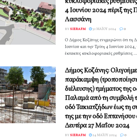
κυκλοφοριακές ρυθμίσεις 
4 Ιουνίου 2024 πέριξ της 
Λασσάνη
BY
SIERAFM
31 ΜΑΪ́ΟΥ 2024
0
Ο Δήμος Κοζάνης ενημερώνει ότι τη Δ
Ιουνίου και την Τρίτη 4 Ιουνίου 2024,
έκτακτες κυκλοφοριακές ρυθμίσεις ...
Δήμος Κοζάνης: Ολιγοήμ
παράκαμψη (τροποποίησ
διέλευσης) τμήματος της ο
Παλαμά από τη συμβολή τ
οδό Τακιατζήδων έως τη 
της με την οδό Επτανήσου 
Δευτέρα 27 Μαΐου 2024
BY
SIERAFM
24 ΜΑΪ́ΟΥ 2024
0