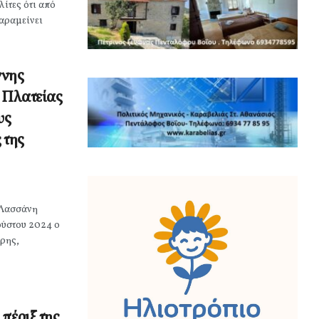
ίτες ότι από
παραμείνει
ννης
 Πλατείας
υς
 της
 Λασσάνη
ούστου 2024 ο
ρης,
πέριξ της