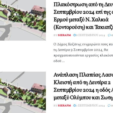
Πλακόστρωση από τη Δευ
Σεπτεμβρίου 2024 επί της
Ερμού μεταξύ Ν. Χαλκιά
(Κοντορούση) και Τακιατ
BY
SIERAFM
8 ΣΕΠΤΕΜΒΡΊΟΥ 2024
0
Ο Δήμος Κοζάνης ενημερώνει τους πολ
τη Δευτέρα 9 Σεπτεμβρίου 2024, θα
πραγματοποιούνται εργασίες πλακόστ
οδού ...
Ανάπλαση Πλατείας Λασ
Κλειστή από τη Δευτέρα 2
Σεπτεμβρίου 2024 η οδός
μεταξύ Ολύμπου και Σωτη
BY
SIERAFM
1 ΣΕΠΤΕΜΒΡΊΟΥ 2024
0