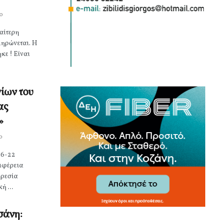
0
αίτερη
ληρώνεται. Η
ε ! Είναι
ίων του
ας
»
0
16-22
ιφέρεια
ηρεσία
ή ...
σάνη: