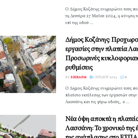
Ο Δήμος Κοζάνης ενημερώνει τους πολ
τη Δευτέρα 27 Μαΐου 2024, η κίνηση 
επί της οδού ...
Δήμος Κοζάνης: Προχωρο
εργασίες στην πλατεία Λ
Προσωρινές κυκλοφορια
ρυθμίσεις
BY
SIERAFM
7 ΙΟΥΛΊΟΥ 2023
0
Ο Δήμος Κοζάνης ενημερώνει τους πολ
πλαίσιo εκτέλεσης των εργασιών στην
Λασσάνη και τις γύρω οδούς, ο ...
Νέα όψη αποκτά η πλατεί
Λασσάνη: Το χρονικό της 
της ανάπλασης στο ΕΣΠΑ