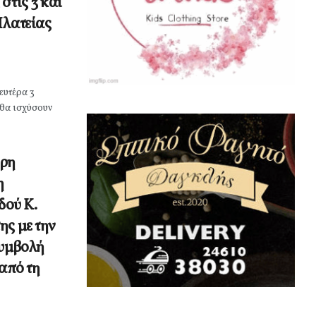
στις 3 και
Πλατείας
ευτέρα 3
 θα ισχύσουν
ερη
η
δού Κ.
ης με την
συμβολή
από τη