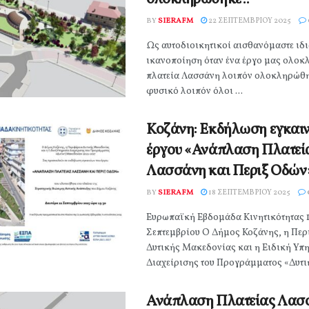
BY
SIERAFM
22 ΣΕΠΤΕΜΒΡΊΟΥ 2025
Ως αυτοδιοικητικοί αισθανόμαστε ιδι
ικανοποίηση όταν ένα έργο μας ολοκ
πλατεία Λασσάνη λοιπόν ολοκληρώθηκ
φυσικό λοιπόν όλοι ...
Κοζάνη: Εκδήλωση εγκαιν
έργου «Ανάπλαση Πλατεί
Λασσάνη και Περιξ Οδών
BY
SIERAFM
18 ΣΕΠΤΕΜΒΡΊΟΥ 2025
Ευρωπαϊκή Εβδομάδα Κινητικότητας 
Σεπτεμβρίου Ο Δήμος Κοζάνης, η Περ
Δυτικής Μακεδονίας και η Ειδική Υπ
Διαχείρισης του Προγράμματος «Δυτικ
Ανάπλαση Πλατείας Λασ