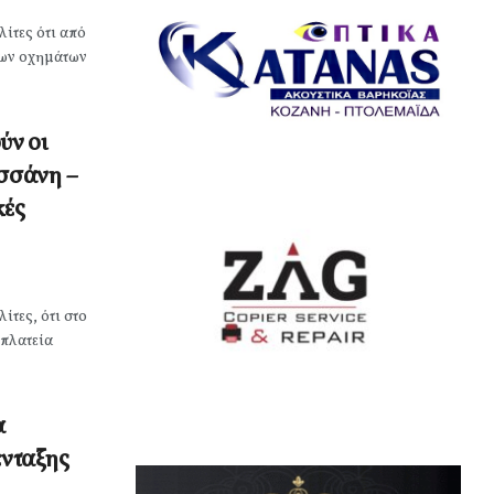
ίτες ότι από
των οχημάτων
ύν οι
ασσάνη –
κές
ίτες, ότι στo
 πλατεία
α
ένταξης