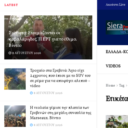
Ακούστε Live
LATEST
Σιάτιστα: Ετοιμάζονται οι
καβαλάρηδες. Η ΕΡΤ για το έθιμο.
Βίντεο
ΕΛΛΑΔΑ-Κ
8 ΑΥΓΟΎΣΤΟΥ 2026
VIDEOS
Τροχαίο στα Γρεβενά: Άγιο είχε
24χρονος που έπεσε με το SUV του
σε ρέμα για να αποφύγει αλεπού –
video
Home
Tag
8 ΑΥΓΟΎΣΤΟΥ 2026
Ετικέτ
Η νεολαία γέμισε την πλατεία των
Γρεβενών στη μεγάλη συναυλία της
Marseaux. Βίντεο
8 ΑΥΓΟΎΣΤΟΥ 2026