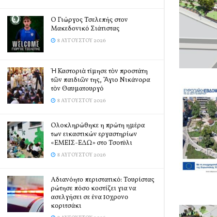
Ο Γιώργος Τσελεπής στον
Μακεδονικό Σιάτιστας
8 ΑΥΓΟΎΣΤΟΥ 2026
Ἡ Καστοριὰ τίμησε τὸν προστάτη
τῶν παιδιῶν της, Ἅγιο Νικάνορα
τὸν Θαυματουργό
8 ΑΥΓΟΎΣΤΟΥ 2026
Ολοκληρώθηκε η πρώτη ημέρα
των εικαστικών εργαστηρίων
«ΕΜΕΙΣ-ΕΔΩ» στο Τσοτύλι
8 ΑΥΓΟΎΣΤΟΥ 2026
Αδιανόητο περιστατικό: Τουρίστας
ρώτησε πόσο κοστίζει για να
ασελγήσει σε ένα 10χρονο
κοριτσάκι