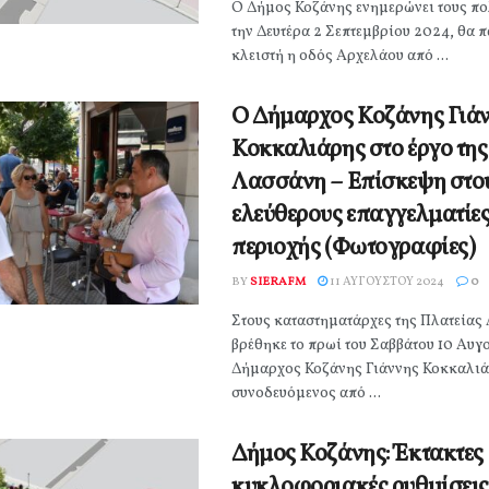
Ο Δήμος Κοζάνης ενημερώνει τους πολ
την Δευτέρα 2 Σεπτεμβρίου 2024, θα 
κλειστή η οδός Αρχελάου από ...
Ο Δήμαρχος Κοζάνης Γιά
Κοκκαλιάρης στο έργο της
Λασσάνη – Επίσκεψη στο
ελεύθερους επαγγελματίες
περιοχής (Φωτογραφίες)
BY
SIERAFM
11 ΑΥΓΟΎΣΤΟΥ 2024
0
Στους καταστηματάρχες της Πλατείας
βρέθηκε το πρωί του Σαββάτου 10 Αυγ
Δήμαρχος Κοζάνης Γιάννης Κοκκαλιά
συνοδευόμενος από ...
Δήμος Κοζάνης: Έκτακτες
κυκλοφοριακές ρυθμίσεις 