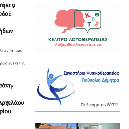
τέρα 9
 οδού
ζήδων
ίτες ότι από
ρωσης επί της
σάνη:
 Αρχελάου
ρίου