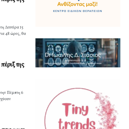
τη Δευτέρα 15
ια 48 ώρες, θα
πέριξ της
 την Πέμπτη 6
σχύουν