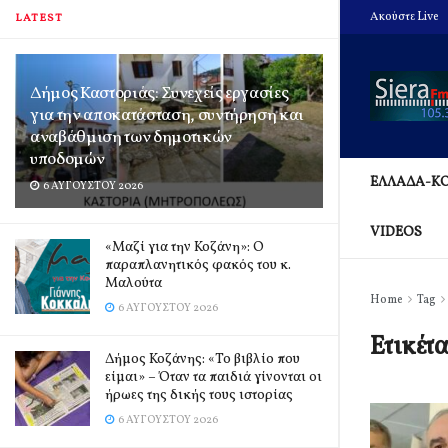
Ακούστε Live
LATEST
Δήμος Καστοριάς: Συνεχείς εργασίες
για την αποκατάσταση, συντήρηση και
αναβάθμιση των δημοτικών
υποδομών
ΕΛΛΑΔΑ-Κ
6 ΑΥΓΟΎΣΤΟΥ 2026
VIDEOS
«Μαζί για την Κοζάνη»: Ο
παραπλανητικός φακός του κ.
Μαλούτα
Home
Tag
6 ΑΥΓΟΎΣΤΟΥ 2026
Ετικέτ
Δήμος Κοζάνης: «Το βιβλίο που
είμαι» – Όταν τα παιδιά γίνονται οι
ήρωες της δικής τους ιστορίας
6 ΑΥΓΟΎΣΤΟΥ 2026