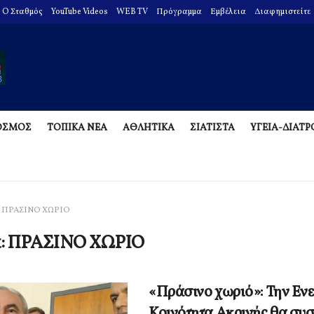
O Σταθμός
YouTube Videos
WEB TV
Πρόγραμμα
Εμβέλεια
Διαφημιστείτε
ΟΣΜΟΣ
ΤΟΠΙΚΑ ΝΕΑ
ΑΘΛΗΤΙΚΑ
ΣΙΑΤΙΣΤΑ
ΥΓΕΙΑ-ΔΙΑΤ
ΠΡΑΣΙΝΟ ΧΩΡΙΟ
α:
ΠΡΑΣΙΝΟ ΧΩΡΙΟ
«Πράσινο χωριό»: Την Εν
Κοινότητα Ακρινής θα συσ