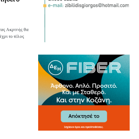
τας Ακρινής θα
χρι το τέλος