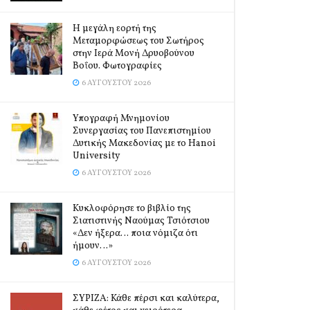
Η μεγάλη εορτή της
Μεταμορφώσεως του Σωτήρος
στην Ιερά Μονή Δρυοβούνου
Βοΐου. Φωτογραφίες
6 ΑΥΓΟΎΣΤΟΥ 2026
Υπογραφή Μνημονίου
Συνεργασίας του Πανεπιστημίου
Δυτικής Μακεδονίας με το Hanoi
University
6 ΑΥΓΟΎΣΤΟΥ 2026
Κυκλοφόρησε το βιβλίο της
Σιατιστινής Ναούμας Τσιότσιου
«Δεν ήξερα… ποια νόμιζα ότι
ήμουν…»
6 ΑΥΓΟΎΣΤΟΥ 2026
ΣΥΡΙΖΑ: Κάθε πέρσι και καλύτερα,