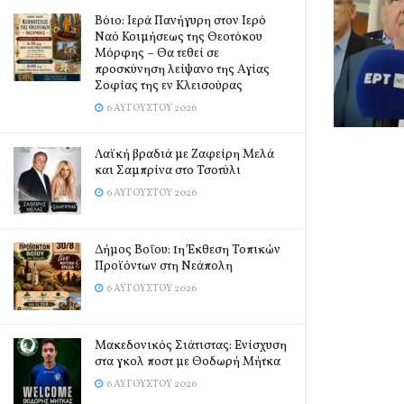
Βόιο: Ιερά Πανήγυρη στον Ιερό
Ναό Κοιμήσεως της Θεοτόκου
Μόρφης – Θα τεθεί σε
προσκύνηση λείψανο της Αγίας
Σοφίας της εν Κλεισούρας
6 ΑΥΓΟΎΣΤΟΥ 2026
Λαϊκή βραδιά με Ζαφείρη Μελά
και Σαμπρίνα στο Τσοτύλι
6 ΑΥΓΟΎΣΤΟΥ 2026
Δήμος Βοΐου: 1η Έκθεση Τοπικών
Προϊόντων στη Νεάπολη
6 ΑΥΓΟΎΣΤΟΥ 2026
Μακεδονικός Σιάτιστας: Ενίσχυση
στα γκολ ποστ με Θοδωρή Μήτκα
6 ΑΥΓΟΎΣΤΟΥ 2026