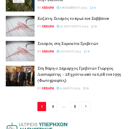
στην Σιάτιστα
BY
SIERAFM
8 ΝΟΕΜΒΡΊΟΥ 2023
0
Κοζάνη: Σεισμός το πρωί του Σαββάτου
BY
SIERAFM
26 ΑΥΓΟΎΣΤΟΥ 2023
0
Σεισμός στη Σαρακίνα Γρεβενών
BY
SIERAFM
1 ΙΟΥΛΊΟΥ 2023
0
Στη Βάρη ο Δήμαρχος Γρεβενών Γιώργος
Δασταμάνης – 28 χρόνια από τα 6,6R του 1995
(Φωτογραφίες)
BY
SIERAFM
13 ΜΑΪ́ΟΥ 2023
0
1
2
…
5