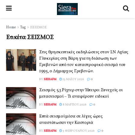
Home
Tag
ΣΕΙΣΜΟΣ
Ετικέτα:
ΣΕΙΣΜΟΣ
Στις θρησκευτικές εκδηλώσεις στον Ι.Ν Αγίας
Γλυκερίας στη Βάρη για τη διάσωση των
Γρεβενών από τον καταστροφικό σεισμό του
1995, ο Δήμαρχος Γρεβενών.
BY
SIERAFM
13 ΜΑΪ́ΟΥ 2026
0
Σεισμός 5,3 Ρίχτερ στην Ήπειρο: Συνεχείς οι
μετασεισμοί – Τι αναφέρουν ειδικοί
BY
SIERAFM
8 ΜΑΡΤΊΟΥ 2026
0
Επτά σεισμοί μέσα σε λίγες ώρες
αναστάτωσαν την Καστοριά
BY
SIERAFM
5 ΦΕΒΡΟΥΑΡΊΟΥ 2026
0