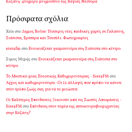
Kοζάνη: 40ήμερο μνημόσυνο της Βάγιας Νέστορα
Πρόσφατα σχόλια
Xris
στο
Δήμος Βοΐου: Τέσσερις νέες παιδικές χαρές σε Γαλατινή,
Σιάτιστα, Εράτυρα και Τσοτύλι. Φωτογραφίες
sierafm
στο
Ενοικιάζεται γκαρσονιέρα στη Σιάτιστα στο κέντρο
Σιμος Μιμής
στο
Ενοικιάζεται γκαρσονιέρα στη Σιάτιστα στο
κέντρο
Το Μυστικό μιας Ποιοτικής Καθημερινότητας - SieraFM
στο
Αγχος και καθημερινότητα -Οι 12 αλλαγές που πρέπει να κάνετε
στον τρόπο ζωής σας για να το μειώσετε
Οι Καλύτερες Επενδύσεις Ξεκινούν από τις Σωστές Αποφάσεις -
SieraFM
στο
Επένδυση στον τομέα της αυτοκινητοβιομηχανίας
στην Κοζάνη?