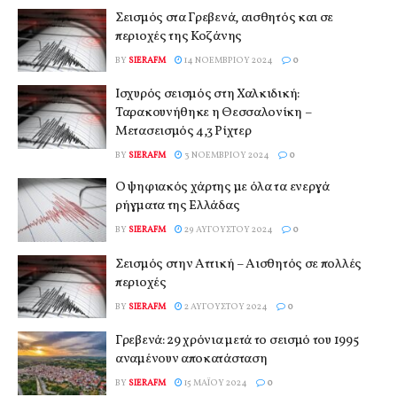
Σεισμός στα Γρεβενά, αισθητός και σε
περιοχές της Κοζάνης
BY
SIERAFM
14 ΝΟΕΜΒΡΊΟΥ 2024
0
Ισχυρός σεισμός στη Χαλκιδική:
Ταρακουνήθηκε η Θεσσαλονίκη –
Μετασεισμός 4,3 Ρίχτερ
BY
SIERAFM
3 ΝΟΕΜΒΡΊΟΥ 2024
0
Ο ψηφιακός χάρτης με όλα τα ενεργά
ρήγματα της Ελλάδας
BY
SIERAFM
29 ΑΥΓΟΎΣΤΟΥ 2024
0
Σεισμός στην Αττική – Αισθητός σε πολλές
περιοχές
BY
SIERAFM
2 ΑΥΓΟΎΣΤΟΥ 2024
0
Γρεβενά: 29 χρόνια μετά το σεισμό του 1995
αναμένουν αποκατάσταση
BY
SIERAFM
15 ΜΑΪ́ΟΥ 2024
0