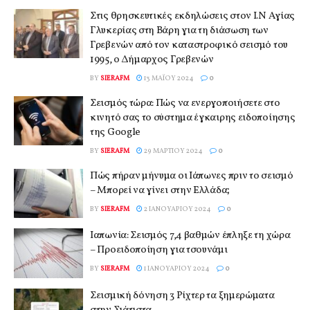
Στις θρησκευτικές εκδηλώσεις στον Ι.Ν Αγίας
Γλυκερίας στη Βάρη για τη διάσωση των
Γρεβενών από τον καταστροφικό σεισμό του
1995, ο Δήμαρχος Γρεβενών
BY
SIERAFM
13 ΜΑΪ́ΟΥ 2024
0
Σεισμός τώρα: Πώς να ενεργοποιήσετε στο
κινητό σας το σύστημα έγκαιρης ειδοποίησης
της Google
BY
SIERAFM
29 ΜΑΡΤΊΟΥ 2024
0
Πώς πήραν μήνυμα οι Ιάπωνες πριν το σεισμό
– Μπορεί να γίνει στην Ελλάδα;
BY
SIERAFM
2 ΙΑΝΟΥΑΡΊΟΥ 2024
0
Ιαπωνία: Σεισμός 7,4 βαθμών έπληξε τη χώρα
– Προειδοποίηση για τσουνάμι
BY
SIERAFM
1 ΙΑΝΟΥΑΡΊΟΥ 2024
0
Σεισμική δόνηση 3 Ρίχτερ τα ξημερώματα