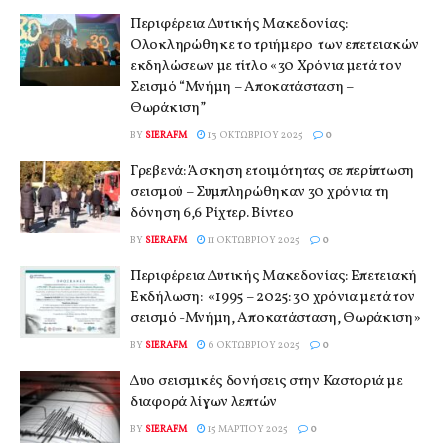
Περιφέρεια Δυτικής Μακεδονίας:
Ολοκληρώθηκε το τριήμερο των επετειακών
εκδηλώσεων με τίτλο «30 Χρόνια μετά τον
Σεισμό “Μνήμη – Αποκατάσταση –
Θωράκιση”
BY
SIERAFM
13 ΟΚΤΩΒΡΊΟΥ 2025
0
Γρεβενά: Άσκηση ετοιμότητας σε περίπτωση
σεισμού – Συμπληρώθηκαν 30 χρόνια τη
δόνηση 6,6 Ρίχτερ. Βίντεο
BY
SIERAFM
11 ΟΚΤΩΒΡΊΟΥ 2025
0
Περιφέρεια Δυτικής Μακεδονίας: Επετειακή
Εκδήλωση: «1995 – 2025: 30 χρόνια μετά τον
σεισμό -Μνήμη, Αποκατάσταση, Θωράκιση»
BY
SIERAFM
6 ΟΚΤΩΒΡΊΟΥ 2025
0
Δυο σεισμικές δονήσεις στην Καστοριά με
διαφορά λίγων λεπτών
BY
SIERAFM
15 ΜΑΡΤΊΟΥ 2025
0