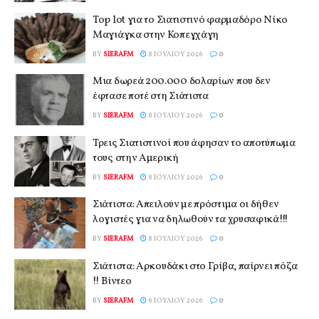
Top lot για το Σιατιστινό φαρμαδόρο Νίκο
Μαγιάγκα στην Κοπεγχάγη
BY
SIERAFM
8 ΙΟΥΛΊΟΥ 2026
0
Μια δωρεά 200.000 δολαρίων που δεν
έφτασε ποτέ στη Σιάτιστα
BY
SIERAFM
8 ΙΟΥΛΊΟΥ 2026
0
Τρεις Σιατιστινοί που άφησαν το αποτύπωμα
τους στην Αμερική
BY
SIERAFM
8 ΙΟΥΛΊΟΥ 2026
0
Σιάτιστα: Απειλούν με πρόστιμα οι δήθεν
λογιστές για να δηλωθούν τα χρυσαφικά!!!
BY
SIERAFM
8 ΙΟΥΛΊΟΥ 2026
0
Σιάτιστα: Αρκουδάκι στο Γρίβα, παίρνει πόζα
!! Βίντεο
BY
SIERAFM
6 ΙΟΥΛΊΟΥ 2026
0