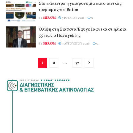
Στο επίκεντρο η γαστρονομία και ο οινικός
τουρισμός του Βοΐου
BY
SIERAFM
3 ΙΟΥΛΊΟΥ 2026
0
Θλίψη στη Σιάτιστα. Έφυγε ξαφνικά σε ηλικία
55 ετών ο Παναγιώτης
BY
SIERAFM
3 ΑΥΓΟΎΣΤΟΥ 2026
0
1
2
…
77