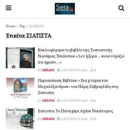
Home
Tag
ΣΙΑΤΙΣΤΑ
Ετικέτα:
ΣΙΑΤΙΣΤΑ
Κυκλοφόρησε το βιβλίο της Σιατιστινής
Ναούμας Τσιότσιου «Δεν ήξερα… ποια νόμιζα
ότι ήμουν…»
BY
SIERAFM
6 ΑΥΓΟΎΣΤΟΥ 2026
0
Παρουσίαση Βιβλίου: «Στα χνάρια του
Μεγαλέξανδρου» του Πάρη Γαβριηλίδη στη
Σιάτιστα
BY
SIERAFM
3 ΑΥΓΟΎΣΤΟΥ 2026
0
Σιάτιστα: Το Πανηγύρι Αγίου Νικάνορος
BY
SIERAFM
3 ΑΥΓΟΎΣΤΟΥ 2026
0