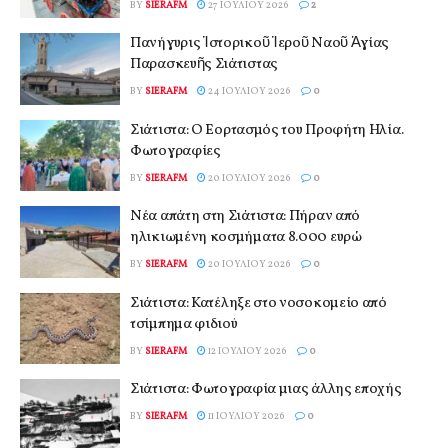
BY
SIERAFM
27 ΙΟΥΛΊΟΥ 2026
2
Πανήγυρις Ἱστορικοῦ Ἱεροῦ Ναοῦ Ἁγίας
Παρασκευῆς Σιάτιστας
BY
SIERAFM
24 ΙΟΥΛΊΟΥ 2026
0
Σιάτιστα: Ο Εορτασμός του Προφήτη Ηλία.
Φωτογραφίες
BY
SIERAFM
20 ΙΟΥΛΊΟΥ 2026
0
Νέα απάτη στη Σιάτιστα: Πήραν από
ηλικιωμένη κοσμήματα 8.000 ευρώ
BY
SIERAFM
20 ΙΟΥΛΊΟΥ 2026
0
Σιάτιστα: Κατέληξε στο νοσοκομείο από
τσίμπημα φιδιού
BY
SIERAFM
12 ΙΟΥΛΊΟΥ 2026
0
Σιάτιστα: Φωτογραφία μιας άλλης εποχής
BY
SIERAFM
11 ΙΟΥΛΊΟΥ 2026
0