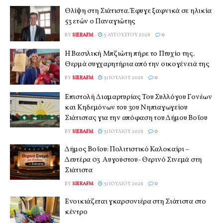
Θλίψη στη Σιάτιστα. Έφυγε ξαφνικά σε ηλικία
53 ετών ο Παναγιώτης
BY
SIERAFM
3 ΑΥΓΟΎΣΤΟΥ 2026
0
Η Βασιλική Μπζιώτη πήρε το Πτυχίο της.
Θερμά συγχαρητήρια από την οικογένειά της
BY
SIERAFM
31 ΙΟΥΛΊΟΥ 2026
0
Επιστολή Διαμαρτυρίας Του Συλλόγου Γονέων
και Κηδεμόνων του 3ου Νηπιαγωγείου
Σιάτιστας για την απόφαση του Δήμου Βοΐου
BY
SIERAFM
31 ΙΟΥΛΊΟΥ 2026
0
Δήμος Βοΐου: Πολιτιστικό Καλοκαίρι –
Δευτέρα 03 Αυγούστου- Θερινό Σινεμά στη
Σιάτιστα
BY
SIERAFM
31 ΙΟΥΛΊΟΥ 2026
0
Ενοικιάζεται γκαρσονιέρα στη Σιάτιστα στο
κέντρο