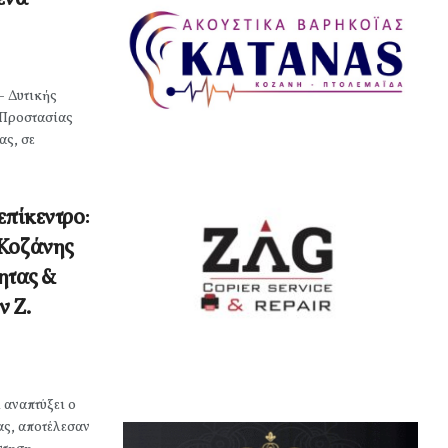
- Δυτικής
 Προστασίας
ας, σε
επίκεντρο:
 Κοζάνης
τητας &
 Ζ.
 αναπτύξει ο
ας, αποτέλεσαν