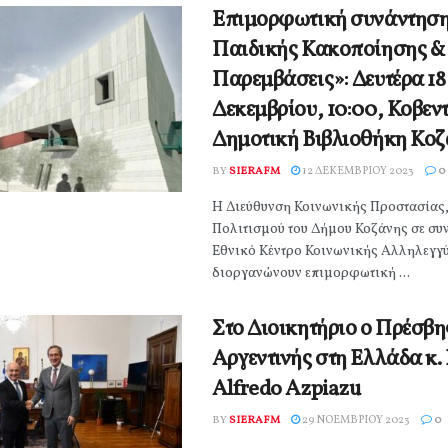
Επιμορφωτική συνάντησ
Παιδικής Κακοποίησης &
Παρεμβάσεις»: Δευτέρα 18
Δεκεμβρίου, 10:00, Κοβεν
Δημοτική Βιβλιοθήκη Κο
BY
SIERAFM
12 ΔΕΚΕΜΒΡΊΟΥ 2023
0
Η Διεύθυνση Κοινωνικής Προστασίας,
Πολιτισμού του Δήμου Κοζάνης σε συν
Εθνικό Κέντρο Κοινωνικής Αλληλεγγ
διοργανώνουν επιμορφωτική ...
Στο Διοικητήριο ο Πρέσβη
Αργεντινής στη Ελλάδα κ. 
Alfredo Azpiazu
BY
SIERAFM
29 ΝΟΕΜΒΡΊΟΥ 2023
0