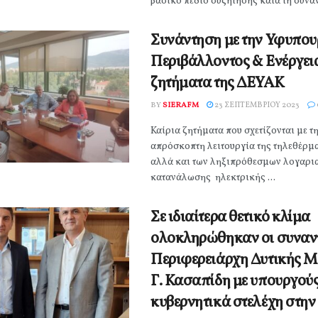
βασικό πεδίο συζήτησης κατά τη συνάν
Συνάντηση με την Υφυπου
Περιβάλλοντος & Ενέργει
ζητήματα της ΔΕΥΑΚ
BY
SIERAFM
23 ΣΕΠΤΕΜΒΡΊΟΥ 2023
Καίρια ζητήματα που σχετίζονται με τ
απρόσκοπτη λειτουργία της τηλεθέρμ
αλλά και των ληξιπρόθεσμων λογαρ
κατανάλωσης ηλεκτρικής ...
Σε ιδιαίτερα θετικό κλίμα
ολοκληρώθηκαν οι συναντ
Περιφερειάρχη Δυτικής 
Γ. Κασαπίδη με υπουργούς
κυβερνητικά στελέχη στη