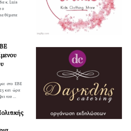
δα κ. Luis
α ο
ια θέματα
ΕΒΕ
ίμενου
ου
ηκε στο ΕΒΕ
023 και ώρα
ι του ...
ολιτικής
ενα