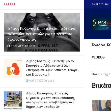
Ακούστε Live
LATEST
Δήμος Κοζάνης: Επεκτείνεται το δίκτυο
ταϊστρών-ποτιστρών για τα αδέσποτα
ζώα συντροφιάς
ΕΛΛΑΔΑ-Κ
6 ΑΥΓΟΎΣΤΟΥ 2026
VIDEOS
Δήμος Κοζάνης: Επισκέψιμο το
Καταφύγιο Αδέσποτων Ζώων
Συντροφιάς κάθε Δευτέρα, Τετάρτη
και Παρασκευή
Home
Tag
6 ΑΥΓΟΎΣΤΟΥ 2026
Ετικέτ
Δήμος Καστοριάς: Συνεχείς
εργασίες για την αποκατάσταση,
συντήρηση και αναβάθμιση των
δημοτικών υποδομών