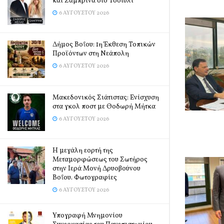
και Σαμπρίνα στο Τσοτύλι
6 ΑΥΓΟΎΣΤΟΥ 2026
Δήμος Βοΐου: 1η Έκθεση Τοπικών
Προϊόντων στη Νεάπολη
6 ΑΥΓΟΎΣΤΟΥ 2026
Μακεδονικός Σιάτιστας: Ενίσχυση
στα γκολ ποστ με Θοδωρή Μήτκα
6 ΑΥΓΟΎΣΤΟΥ 2026
Η μεγάλη εορτή της
Μεταμορφώσεως του Σωτήρος
στην Ιερά Μονή Δρυοβούνου
Βοΐου. Φωτογραφίες
6 ΑΥΓΟΎΣΤΟΥ 2026
Υπογραφή Μνημονίου