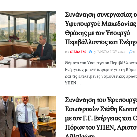
Συνάντηση συνεργασίας τ
Υφυπουργού Μακεδονίας 
Θράκης με τον Υπουργό
Περιβάλλοντος και Ενέργ
BY
SIERAFM
15 ΙΑΝΟΥΑΡΊΟΥ 2024
0
Θέματα του Υπουργείου Περιβάλλοντο
Ενέργειας με ενδιαφέρον για τη Βόρε
και τις επικείμενες νομοθετικές πρωτ
ΥΠΕΝ ...
Συνάντηση του Υφυπουργ
Εσωτερικών Στάθη Κωνστ
με τον Γ.Γ. Ενέργειας και
Πόρων του ΥΠΕΝ, Αριστο