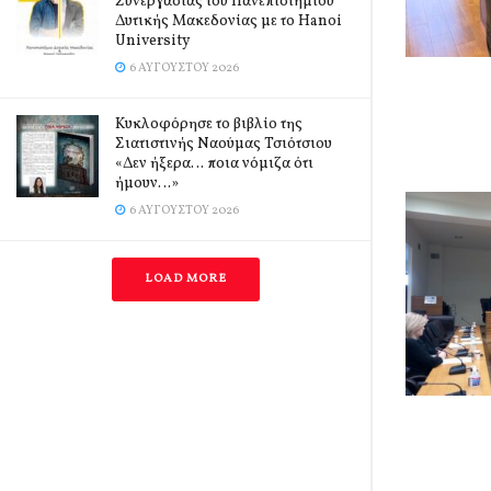
Συνεργασίας του Πανεπιστημίου
Δυτικής Μακεδονίας με το Hanoi
University
6 ΑΥΓΟΎΣΤΟΥ 2026
Κυκλοφόρησε το βιβλίο της
Σιατιστινής Ναούμας Τσιότσιου
«Δεν ήξερα… ποια νόμιζα ότι
ήμουν…»
6 ΑΥΓΟΎΣΤΟΥ 2026
LOAD MORE