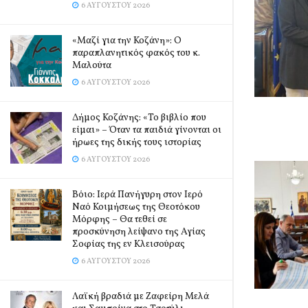
6 ΑΥΓΟΎΣΤΟΥ 2026
«Μαζί για την Κοζάνη»: Ο
παραπλανητικός φακός του κ.
Μαλούτα
6 ΑΥΓΟΎΣΤΟΥ 2026
Δήμος Κοζάνης: «Το βιβλίο που
είμαι» – Όταν τα παιδιά γίνονται οι
ήρωες της δικής τους ιστορίας
6 ΑΥΓΟΎΣΤΟΥ 2026
Βόιο: Ιερά Πανήγυρη στον Ιερό
Ναό Κοιμήσεως της Θεοτόκου
Μόρφης – Θα τεθεί σε
προσκύνηση λείψανο της Αγίας
Σοφίας της εν Κλεισούρας
6 ΑΥΓΟΎΣΤΟΥ 2026
Λαϊκή βραδιά με Ζαφείρη Μελά