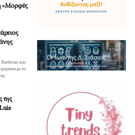
η «Μορφές
τάρειος
ζάνης
 Παιδείας και
εργασία με το
ύης
ς της
Luis