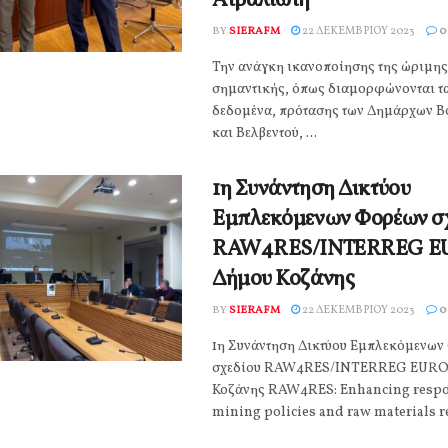
Αϊβαλιώτη
BY
SIERAFM
22 ΔΕΚΕΜΒΡΊΟΥ 2023
0
Την ανάγκη ικανοποίησης της ώριμης 
σημαντικής, όπως διαμορφώνονται τα
δεδομένα, πρότασης των Δημάρχων Β
και Βελβεντού, ...
1η Συνάντηση Δικτύου
Εμπλεκόμενων Φορέων σ
RAW4RES/INTERREG E
Δήμου Κοζάνης
BY
SIERAFM
22 ΔΕΚΕΜΒΡΊΟΥ 2023
0
1η Συνάντηση Δικτύου Εμπλεκόμενων
σχεδίου RAW4RES/INTERREG EURO
Κοζάνης RAW4RES: Enhancing respo
mining policies and raw materials res