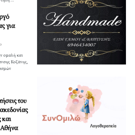
τηση ...
ργό
ας για
0
ην ομαλή και
ανσης Κοζάνης,
ιασμών
ήσεις του
Μακεδονίας
 και
ν Αθήνα