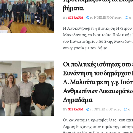
βήματα.
BY
SIERAFM
10 ΝΟΕΜΒΡΊΟΥ 2023
0
Η Αποκεντρωμένη Διοίκηση Ηπείρου 
Μακεδονίας, το Ινστιτούτο Πολιτικής
του Πανεπιστημίου Δυτικής Μακεδονί
συνεργασία με τον Δήμο ...
Οι πολιτικές ισότητας στο 
Συνάντηση του δημάρχου
Λ. Μαλούτα με τη γ.γ. Ισό
Ανθρωπίνων Δικαιωμάτων
Δημαδάμα
BY
SIERAFM
31 ΟΚΤΩΒΡΊΟΥ 2023
0
Οι καινοτόμες πρωτοβουλίες, που έχει
Δήμος Κοζάνης στον τομέα της ισότητ