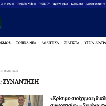
O Σταθμός
YouTube Videos
WEB TV
Πρόγραμμα
Εμβέλεια
Διαφημιστείτε
ΟΣΜΟΣ
ΤΟΠΙΚΑ ΝΕΑ
ΑΘΛΗΤΙΚΑ
ΣΙΑΤΙΣΤΑ
ΥΓΕΙΑ-ΔΙΑΤ
ΣΥΝΑΝΤΗΣΗ
α:
ΣΥΝΑΝΤΗΣΗ
«Κρίσιμο στοίχημα η δια
συνεργασία» – Συνάντησ