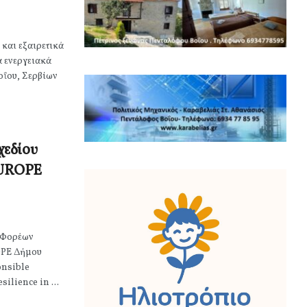
και εξαιρετικά
 ενεργειακά
οΐου, Σερβίων
χεδίου
UROPE
 Φορέων
PE Δήμου
nsible
ilience in ...