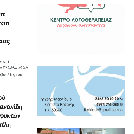
ου
και
ειας
ς και
ια Ελλάδα αλλά
οβουλίες του
ού
αντινίδη
 Ορυκτών
τέλη