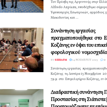
Τον Πρέσβη της Αργεντινής στην Ελλά
Alfredo Azpiazu, υποδέχθηκε σήμερ
Υφυπουργός Εσωτερικών, αρμόδιος γ
Μακεδονίας και ...
Συνάντηση εργασίας
πραγματοποιήθηκε στο 
Κοζάνης εν όψει του επικε
φορολογικού νομοσχεδί
BY
SIERAFM
14 ΝΟΕΜΒΡΊΟΥ 2023
0
Συνάντηση εργασίας πραγματοποιήθ
Κοζάνης τη Δευτέρα 13 Νοεμβρίου 2
7μ.μ στο Επιμελητήριο Κοζάνης, εν όψε
Διαδραστική συνάντηση Π
Προστασίας στη Σιάτιστα |
Προετοιμάζοντας τα επόμ