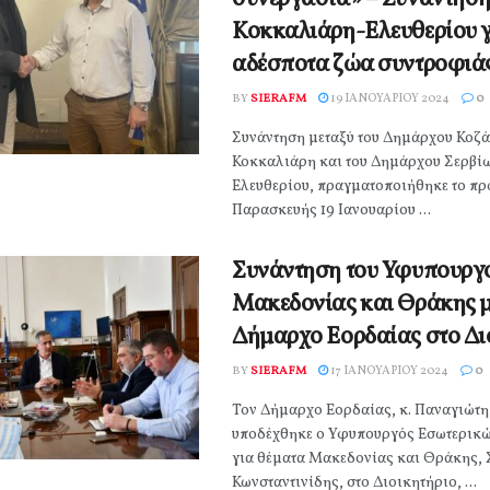
Κοκκαλιάρη-Ελευθερίου 
αδέσποτα ζώα συντροφιά
BY
SIERAFM
19 ΙΑΝΟΥΑΡΊΟΥ 2024
0
Συνάντηση μεταξύ του Δημάρχου Κοζά
Κοκκαλιάρη και του Δημάρχου Σερβί
Ελευθερίου, πραγματοποιήθηκε το πρ
Παρασκευής 19 Ιανουαρίου ...
Συνάντηση του Υφυπουργ
Μακεδονίας και Θράκης μ
Δήμαρχο Εορδαίας στο Δι
BY
SIERAFM
17 ΙΑΝΟΥΑΡΊΟΥ 2024
0
Τον Δήμαρχο Εορδαίας, κ. Παναγιώτη
υποδέχθηκε ο Υφυπουργός Εσωτερικώ
για θέματα Μακεδονίας και Θράκης, 
Κωνσταντινίδης, στο Διοικητήριο, ...