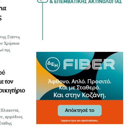
για
ς
νης Γιάννη
ων Χρήστου
ωί της
ού
ε τον
οικητήριο
 Πλακεντά,
ν, αρμόδιος
Στάθης