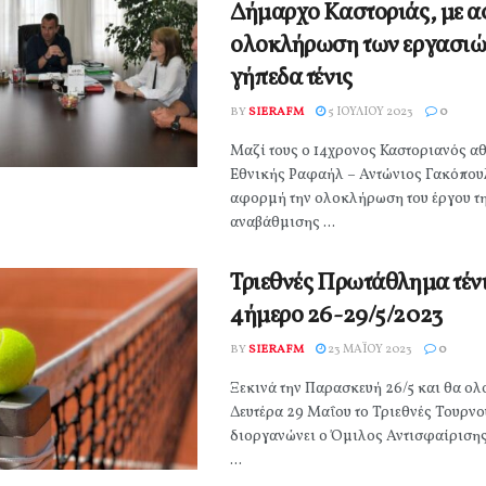
Δήμαρχο Καστοριάς, με α
ολοκλήρωση των εργασιώ
γήπεδα τένις
BY
SIERAFM
5 ΙΟΥΛΊΟΥ 2023
0
Μαζί τους ο 14χρονος Καστοριανός αθ
Εθνικής Ραφαήλ – Αντώνιος Γακόπο
αφορμή την ολοκλήρωση του έργου τ
αναβάθμισης ...
Τριεθνές Πρωτάθλημα τένι
4ήμερο 26-29/5/2023
BY
SIERAFM
23 ΜΑΪ́ΟΥ 2023
0
Ξεκινά την Παρασκευή 26/5 και θα ο
Δευτέρα 29 Μαΐου το Τριεθνές Τουρνο
διοργανώνει ο Όμιλος Αντισφαίριση
...