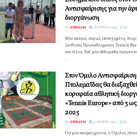
Αντισφαίρισης για την άρ
διοργάνωση
BY
SIERAFM
7 ΙΟΥΝΊΟΥ 2025
0
Μία ακόμα, άκρως επιτυχημένη, διορ
Διεθνούς Πρωταθλήματος Tennis Eu
στο τέλος. Επί μία εβδομάδα αγόρια κ
...
Στον Όμιλο Αντισφαίριση
Πτολεμαΐδας θα διεξαχθεί
κορυφαία αθλητική διορ
«Tennis Europe» από 3 ως 
2025
BY
SIERAFM
30 ΜΑΪ́ΟΥ 2025
0
Για μία ακόμα χρονιά, ο Όμιλος Αντ