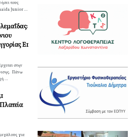
νήσει τους
aida Junior ...
λεμαΐδας:
νιου
ηγορίας Ε1
ρχεται στην
ρισης. Πάνω
ή ...
31
 Πλατεία
μεγάλους για