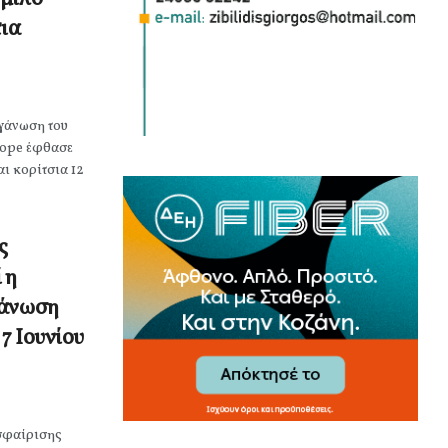
τια
γάνωση του
rope έφθασε
αι κορίτσια 12
ς
 η
γάνωση
7 Ιουνίου
ισφαίρισης