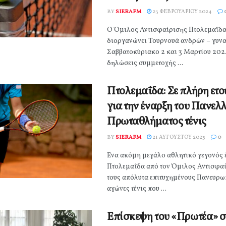
BY
SIERAFM
23 ΦΕΒΡΟΥΑΡΊΟΥ 2024
Ο Όμιλος Αντισφαίρισης Πτολεμαΐδα
διοργανώνει Τουρνουά ανδρών – γυνα
Σαββατοκύριακο 2 και 3 Μαρτίου 2024
δηλώσεις συμμετοχής ...
Πτολεμαΐδα: Σε πλήρη ετο
για την έναρξη του Πανελ
Πρωταθλήματος τένις
BY
SIERAFM
21 ΑΥΓΟΎΣΤΟΥ 2023
0
Ένα ακόμη μεγάλο αθλητικό γεγονός έ
Πτολεμαΐδα από τον Όμιλος Αντισφα
τους απόλυτα επιτυχημένους Πανευρ
αγώνες τένις που ...
Επίσκεψη του «Πρωτέα» σ