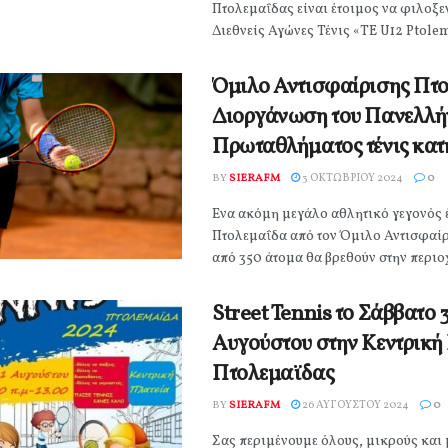
Πτολεμαΐδας είναι έτοιμος να φιλοξε
Διεθνείς Αγώνες Τένις «TE U12 Ptolem
Όμιλο Αντισφαίρισης Πτο
Διοργάνωση του Πανελλή
Πρωταθλήματος τένις κατ
BY
SIERAFM
3 ΟΚΤΩΒΡΊΟΥ 2024
0
Ένα ακόμη μεγάλο αθλητικό γεγονός έ
Πτολεμαΐδα από τον Όμιλο Αντισφαί
από 350 άτομα θα βρεθούν στην περιοχ
Street Tennis το Σάββατο 
Αυγούστου στην Κεντρική
Πτολεμαϊδας
BY
SIERAFM
26 ΑΥΓΟΎΣΤΟΥ 2024
0
Σας περιμένουμε όλους, μικρούς και 