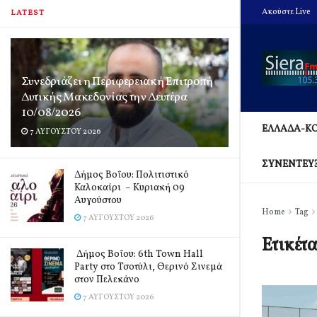
Ακούστε Live
LATEST
Συνεδριάζει η Περιφερειακή Επιτροπή
Δυτικής Μακεδονίας την Δευτέρα
10/08/2026
ΕΛΛΑΔΑ-Κ
7 ΑΥΓΟΎΣΤΟΥ 2026
ΣΥΝΕΝΤΕΥ
Δήμος Βοΐου: Πολιτιστικό
Καλοκαίρι – Κυριακή 09
Αυγούστου
Home
Tag
7 ΑΥΓΟΎΣΤΟΥ 2026
Ετικέτ
Δήμος Βοΐου: 6th Town Hall
Party στο Τσοτύλι, Θερινό Σινεμά
στον Πελεκάνο
7 ΑΥΓΟΎΣΤΟΥ 2026