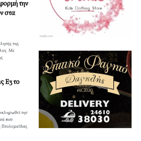
φορμή την
ν στα
λητής της
υλος Με
ης
ς Ε3 το
λοκληρωθεί την
υά που
ς Πτολεμαΐδας