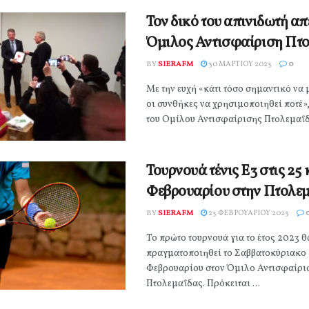
Τον δικό του απινιδωτή απ
Όμιλος Αντισφαίριση Πτ
BY
SIERAFM
30 ΜΑΡΤΊΟΥ 2023
0
Με την ευχή «κάτι τόσο σημαντικό να 
οι συνθήκες να χρησιμοποιηθεί ποτέ»
του Ομίλου Αντισφαίρισης Πτολεμαΐδα
Τουρνουά τένις Ε3 στις 25 
Φεβρουαρίου στην Πτολε
BY
SIERAFM
23 ΦΕΒΡΟΥΑΡΊΟΥ 2023
Το πρώτο τουρνουά για το έτος 2023 θ
πραγματοποιηθεί το Σαββατοκύριακο 
Φεβρουαρίου στον Όμιλο Αντισφαίρι
Πτολεμαΐδας. Πρόκειται ...