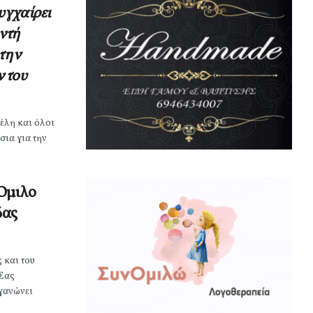
υγχαίρει
υντή
την
 του
μέλη και όλοι
σια για την
 Όμιλο
δας
ς και του
Σας
γανώνει