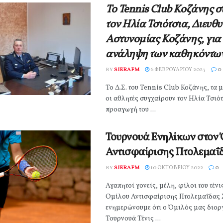
Το Tennis Club Κοζάνης σ
τον Ηλία Τσιότσια, Διευθ
Αστυνομίας Κοζάνης, για 
ανάληψη των καθηκόντων
BY
SIERAFM
6 ΦΕΒΡΟΥΑΡΊΟΥ 2023
0
Το Δ.Σ. του Tennis Club Κοζάνης, τα 
οι αθλητές συγχαίρουν τον Ηλία Τσιότ
προαγωγή του ...
Τουρνουά Ενηλίκων στον
Αντισφαίρισης Πτολεμαΐ
BY
SIERAFM
10 ΟΚΤΩΒΡΊΟΥ 2022
0
Αγαπητοί γονείς, μέλη, φίλοι του τένι
Ομίλου Αντισφαίρισης Πτολεμαΐδας 
ενημερώνουμε ότι ο Όμιλός μας διορ
Τουρνουά Τένις ...