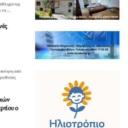
 άθλημα της
να ...
νές
οποίηση από
Τριεθνούς
ικών
ρτίου ο