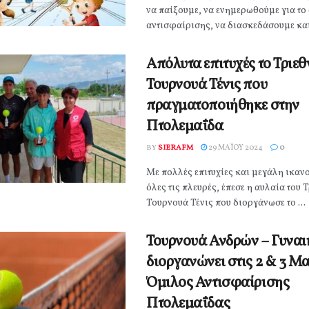
να παίξουμε, να ενημερωθούμε για το
αντισφαίρισης, να διασκεδάσουμε και 
Απόλυτα επιτυχές το Τριεθ
Τουρνουά Τένις που
πραγματοποιήθηκε στην
Πτολεμαΐδα
BY
SIERAFM
29 ΜΑΪ́ΟΥ 2024
0
Με πολλές επιτυχίες και μεγάλη ικαν
όλες τις πλευρές, έπεσε η αυλαία του 
Τουρνουά Τένις που διοργάνωσε το ...
Τουρνουά Ανδρών – Γυνα
διοργανώνει στις 2 & 3 Μα
Όμιλος Αντισφαίρισης
Πτολεμαΐδας