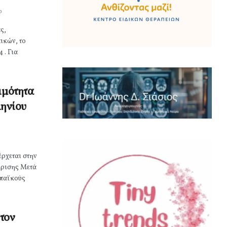
0
ς,
ικών, το
 . Για
ιμότητα
ληνίου
ρχεται στην
ίρισης Μετά
ωπαϊκούς
τον