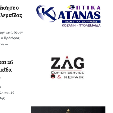
έκτησε ο
ολεμαΐδας
μην επιτρέψουν
, ο Πρόεδρος
ς ...
και 26
μαΐδα
0
α
25 και 26
σης