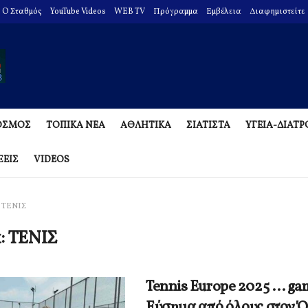
O Σταθμός
YouTube Videos
WEB TV
Πρόγραμμα
Εμβέλεια
Διαφημιστείτε
ΟΣΜΟΣ
ΤΟΠΙΚΑ ΝΕΑ
ΑΘΛΗΤΙΚΑ
ΣΙΑΤΙΣΤΑ
ΥΓΕΙΑ-ΔΙΑΤ
ΞΕΙΣ
VIDEOS
ΤΕΝΙΣ
α:
ΤΕΝΙΣ
Tennis Europe 2025 … gam
Εύσημα από όλους στον 