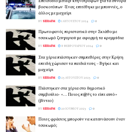
Επεισόδιο μεταξύ κτηνοτρόφων για τα σύνορα
βοσκοτόπων -Ένας επιτέθηκε με μπουνιές, ο
άλλος με μαχαίρι
BY
SIERAFM
1 ΑΥΓΟΎΣΤΟΥ 2024
0
Πρωτοφανές περιστατικό στην Σκιάθο με
τσακωμό ζευγαριού με αφορμή τα κρεμμύδια
BY
SIERAFM
8 ΦΕΒΡΟΥΑΡΊΟΥ 2024
0
Στα χέρια πιάστηκαν συμπεθέρες στην Κρήτη
επειδή χώρισαν τα παιδιά τους – Βγήκε και
μαχαίρι
BY
SIERAFM
23 ΑΥΓΟΎΣΤΟΥ 2023
0
Πιάστηκαν στα χέρια στο δημοτικό
συμβούλιο- «… Ποιος π@#ς το είπε αυτό»
(βίντεο)
BY
SIERAFM
20 ΙΟΥΝΊΟΥ 2023
0
Ποιες φράσεις μπορούν να κατευνάσουν έναν
τσακωμό;