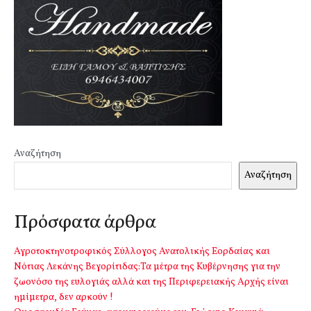
Αναζήτηση
Αναζήτηση
Πρόσφατα άρθρα
Αγροτοκτηνοτροφικός Σύλλογος Ανατολικής Εορδαίας και
Νότιας Λεκάνης Βεγορίτιδας:Τα μέτρα της Κυβέρνησης για την
ζωονόσο της ευλογιάς αλλά και της Περιφερειακής Αρχής είναι
ημίμετρα, δεν αρκούν !