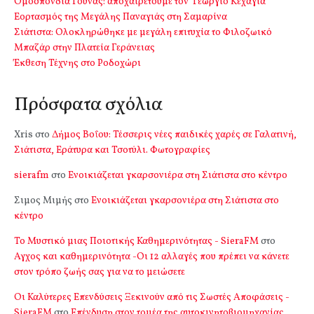
Ομοσπονδία Γούνας: αποχαιρετούμε τον Γεώργιο Κεχαγιά
Εορτασμός της Μεγάλης Παναγιάς στη Σαμαρίνα
Σιάτιστα: Oλοκληρώθηκε με μεγάλη επιτυχία το Φιλοζωικό
Μπαζάρ στην Πλατεία Γεράνειας
Έκθεση Τέχνης στο Ροδοχώρι
Πρόσφατα σχόλια
Xris
στο
Δήμος Βοΐου: Τέσσερις νέες παιδικές χαρές σε Γαλατινή,
Σιάτιστα, Εράτυρα και Τσοτύλι. Φωτογραφίες
sierafm
στο
Ενοικιάζεται γκαρσονιέρα στη Σιάτιστα στο κέντρο
Σιμος Μιμής
στο
Ενοικιάζεται γκαρσονιέρα στη Σιάτιστα στο
κέντρο
Το Μυστικό μιας Ποιοτικής Καθημερινότητας - SieraFM
στο
Αγχος και καθημερινότητα -Οι 12 αλλαγές που πρέπει να κάνετε
στον τρόπο ζωής σας για να το μειώσετε
Οι Καλύτερες Επενδύσεις Ξεκινούν από τις Σωστές Αποφάσεις -
SieraFM
στο
Επένδυση στον τομέα της αυτοκινητοβιομηχανίας