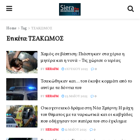
Home
Tag
ΤΣΑΚΩΜΟΣ
Ετικέτα:
ΤΣΑΚΩΜΟΣ
Χαμός σε βάπτιση: Πιάστηκαν στα χέρια η
μητέρα και η νονά – Τις χώρισε ο ιερέας
BY
SIERAFM
1 ΙΟΥΛΊΟΥ 2025
0
Τσακώθηκαν και… του έκοψε κομμάτι από το
αυτί με τα δόντια του
BY
SIERAFM
23 ΜΑΪ́ΟΥ 2025
0
Οικογενειακό δράμα στη Νέα Σμύρνη: Η μάχη
του θύματος με τα ναρκωτικά και οι καβγάδες
που οδήγησαν τον πατέρα του στο έγκλημα
BY
SIERAFM
12 ΜΑΪ́ΟΥ 2025
0