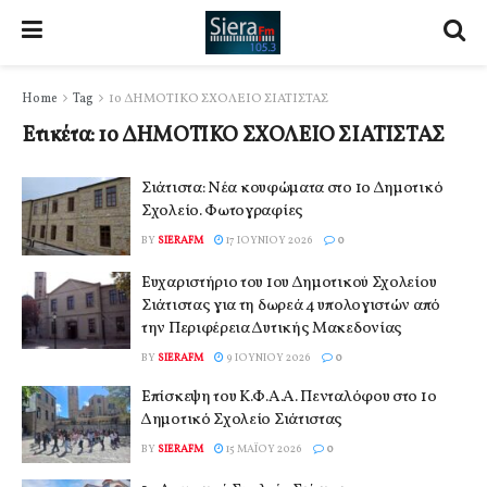
Home
Tag
1ο ΔΗΜΟΤΙΚΟ ΣΧΟΛΕΙΟ ΣΙΑΤΙΣΤΑΣ
Ετικέτα:
1ο ΔΗΜΟΤΙΚΟ ΣΧΟΛΕΙΟ ΣΙΑΤΙΣΤΑΣ
Σιάτιστα: Νέα κουφώματα στο 1ο Δημοτικό
Σχολείο. Φωτογραφίες
BY
SIERAFM
17 ΙΟΥΝΊΟΥ 2026
0
Ευχαριστήριο του 1ου Δημοτικού Σχολείου
Σιάτιστας για τη δωρεά 4 υπολογιστών από
την Περιφέρεια Δυτικής Μακεδονίας
BY
SIERAFM
9 ΙΟΥΝΊΟΥ 2026
0
Επίσκεψη του Κ.Φ.Α.Α. Πενταλόφου στο 1ο
Δημοτικό Σχολείο Σιάτιστας
BY
SIERAFM
15 ΜΑΪ́ΟΥ 2026
0