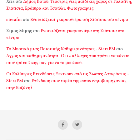
Xris
στο
Δήμος Βοΐου: Τέσσερις νέες παιδικές χαρές σε Γαλατινή,
Σιάτιστα, Εράτυρα και Τσοτύλι. Φωτογραφίες
sierafm
στο
Ενοικιάζεται γκαρσονιέρα στη Σιάτιστα στο κέντρο
Σιμος Μιμής
στο
Ενοικιάζεται γκαρσονιέρα στη Σιάτιστα στο
κέντρο
Το Μυστικό μιας Ποιοτικής Καθημερινότητας - SieraFM
στο
Αγχος και καθημερινότητα -Οι 12 αλλαγές που πρέπει να κάνετε
στον τρόπο ζωής σας για να το μειώσετε
Οι Καλύτερες Επενδύσεις Ξεκινούν από τις Σωστές Αποφάσεις -
SieraFM
στο
Επένδυση στον τομέα της αυτοκινητοβιομηχανίας
στην Κοζάνη?