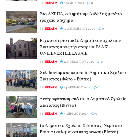
BY
SIERAFM
6 ΜΑΪ́ΟΥ 2025
0
Στο ΑΧΕΠΑ, ο Δημήτρης Διδώλης μετά το
τροχαίο ατύχημα
BY
SIERAFM
14 ΔΕΚΕΜΒΡΊΟΥ 2023
0
Ευχαριστήριο του 1ο Δημοτικού σχολείου
Σιάτιστας προς την εταιρεία ΕΛΑΙΣ –
UNILEVER HELLAS A.E
BY
SIERAFM
22 ΝΟΕΜΒΡΊΟΥ 2023
0
Χελιδονίσματα από το 1ο Δημοτικό Σχολείο
Σιάτιστας (Φώτο – Βίντεο)
BY
SIERAFM
24 ΑΠΡΙΛΊΟΥ 2023
0
Δεντροφύτευση από το 1ο Δημοτικό Σχολείο
Σιάτιστας (Βίντεο)
BY
SIERAFM
7 ΑΠΡΙΛΊΟΥ 2023
0
1ο Δημοτικό Σχολείο Σιάτιστας: Νερό στο
Βόιο: Δικαίωμα και υποχρέωση (Βίντεο)