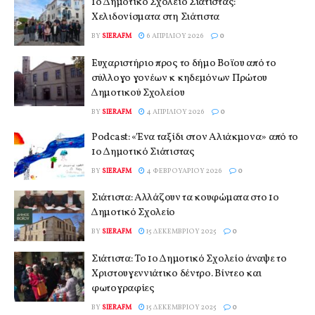
1ο Δημοτικό Σχολείο Σιάτιστας:
Χελιδονίσματα στη Σιάτιστα
BY
SIERAFM
6 ΑΠΡΙΛΊΟΥ 2026
0
Ευχαριστήριο προς το δήμο Βοϊου από το
σύλλογο γονέων κ κηδεμόνων Πρώτου
Δημοτικού Σχολείου
BY
SIERAFM
4 ΑΠΡΙΛΊΟΥ 2026
0
Podcast: «Ένα ταξίδι στον Αλιάκμονα» από το
1ο Δημοτικό Σιάτιστας
BY
SIERAFM
4 ΦΕΒΡΟΥΑΡΊΟΥ 2026
0
Σιάτιστα: Αλλάζουν τα κουφώματα στο 1ο
Δημοτικό Σχολείο
BY
SIERAFM
15 ΔΕΚΕΜΒΡΊΟΥ 2025
0
Σιάτιστα: Το 1ο Δημοτικό Σχολείο άναψε το
Χριστουγεννιάτικο δέντρο. Βίντεο και
φωτογραφίες
BY
SIERAFM
15 ΔΕΚΕΜΒΡΊΟΥ 2025
0