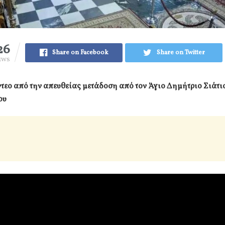
26
Share on Facebook
Share on Twitter
EWS
ίντεο από την απευθείας μετάδοση από τον Άγιο Δημήτριο Σιάτισ
ου