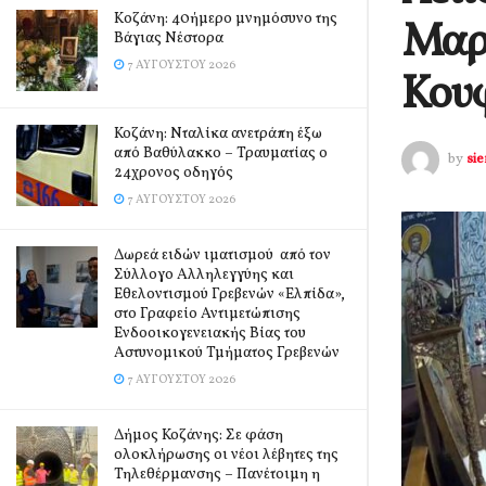
Kοζάνη: 40ήμερο μνημόσυνο της
Μαρτ
Βάγιας Νέστορα
7 ΑΥΓΟΎΣΤΟΥ 2026
Κουφ
Κοζάνη: Νταλίκα ανετράπη έξω
από Βαθύλακκο – Τραυματίας ο
by
si
24χρονος οδηγός
7 ΑΥΓΟΎΣΤΟΥ 2026
Δωρεά ειδών ιματισμού από τον
Σύλλογο Αλληλεγγύης και
Εθελοντισμού Γρεβενών «Ελπίδα»,
στο Γραφείο Αντιμετώπισης
Ενδοοικογενειακής Βίας του
Αστυνομικού Τμήματος Γρεβενών
7 ΑΥΓΟΎΣΤΟΥ 2026
Δήμος Κοζάνης: Σε φάση
ολοκλήρωσης οι νέοι λέβητες της
Τηλεθέρμανσης – Πανέτοιμη η