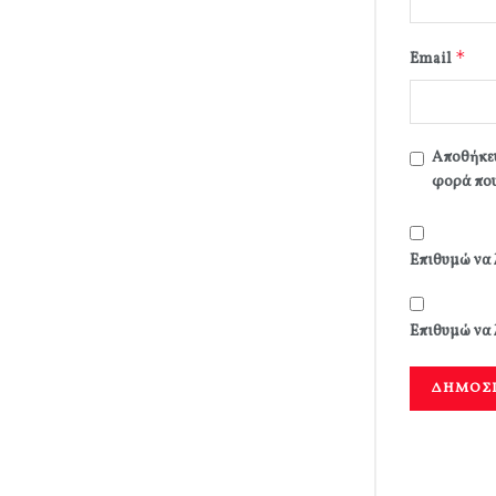
*
Email
Αποθήκευ
φορά που
Επιθυμώ να 
Επιθυμώ να 