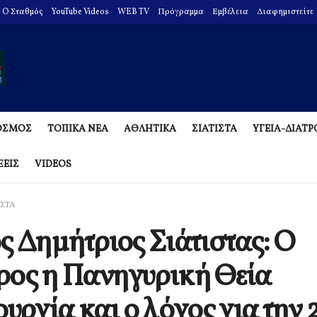
O Σταθμός
YouTube Videos
WEB TV
Πρόγραμμα
Εμβέλεια
Διαφημιστείτε
ΟΣΜΟΣ
ΤΟΠΙΚΑ ΝΕΑ
ΑΘΛΗΤΙΚΑ
ΣΙΑΤΙΣΤΑ
ΥΓΕΙΑ-ΔΙΑΤ
ΞΕΙΣ
VIDEOS
ΙΣΤΑ
ς Δημήτριος Σιάτιστας: Ο
ος η Πανηγυρική Θεία
ουργία και ο λόγος για την 