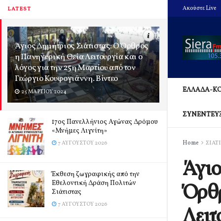
Ακούστε Live
LATEST
Άγιος Δημήτριος Σιάτιστας: Ο Όρθρος
η Πανηγυρική Θεία Λειτουργία και ο
λόγος για την 25η Μαρτίου από τον
Γεώργιο Κουφογιάννη. Βίντεο
ΕΛΛΑΔΑ-Κ
25 ΜΑΡΤΊΟΥ 2024
ΣΥΝΕΝΤΕΥ
17ος Πανελλήνιος Αγώνας Δρόμου
«Μνήμες Λιγνίτη»
Home
ΣΙΑΤ
7 ΑΥΓΟΎΣΤΟΥ 2026
Άγιο
Έκθεση ζωγραφικής από την
Εθελοντική Δράση Πολιτών
Όρθρ
Σιάτιστας
7 ΑΥΓΟΎΣΤΟΥ 2026
Λειτ