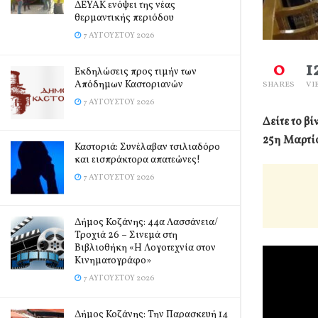
ΔΕΥΑΚ ενόψει της νέας
θερμαντικής περιόδου
7 ΑΥΓΟΎΣΤΟΥ 2026
0
1
Εκδηλώσεις προς τιμήν των
Απόδημων Καστοριανών
SHARES
VI
7 ΑΥΓΟΎΣΤΟΥ 2026
Δείτε το β
25η Μαρτί
Καστοριά: Συνέλαβαν τσιλιαδόρο
και εισπράκτορα απατεώνες!
7 ΑΥΓΟΎΣΤΟΥ 2026
Δήμος Κοζάνης: 44α Λασσάνεια/
Τροχιά 26 – Σινεμά στη
Βιβλιοθήκη «Η Λογοτεχνία στον
Κινηματογράφο»
7 ΑΥΓΟΎΣΤΟΥ 2026
Δήμος Κοζάνης: Την Παρασκευή 14