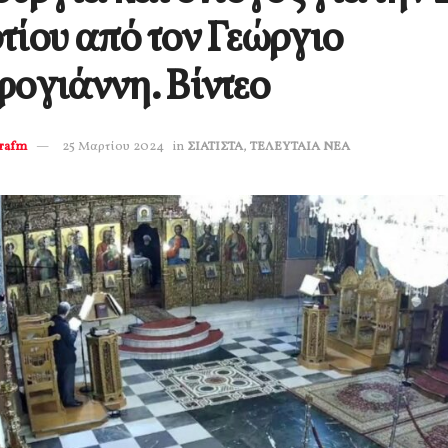
ίου από τον Γεώργιο
ογιάννη. Βίντεο
erafm
25 Μαρτίου 2024
in
ΣΙΑΤΙΣΤΑ
,
ΤΕΛΕΥΤΑΙΑ ΝΕΑ