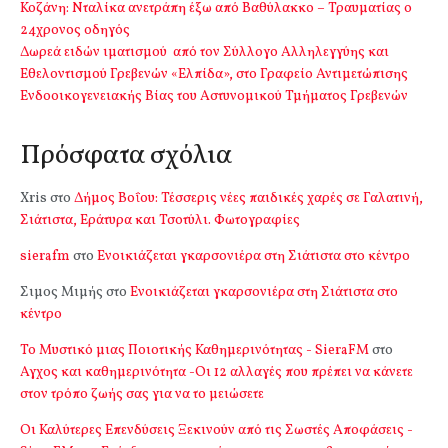
Κοζάνη: Νταλίκα ανετράπη έξω από Βαθύλακκο – Τραυματίας ο
24χρονος οδηγός
Δωρεά ειδών ιματισμού από τον Σύλλογο Αλληλεγγύης και
Εθελοντισμού Γρεβενών «Ελπίδα», στο Γραφείο Αντιμετώπισης
Ενδοοικογενειακής Βίας του Αστυνομικού Τμήματος Γρεβενών
Πρόσφατα σχόλια
Xris
στο
Δήμος Βοΐου: Τέσσερις νέες παιδικές χαρές σε Γαλατινή,
Σιάτιστα, Εράτυρα και Τσοτύλι. Φωτογραφίες
sierafm
στο
Ενοικιάζεται γκαρσονιέρα στη Σιάτιστα στο κέντρο
Σιμος Μιμής
στο
Ενοικιάζεται γκαρσονιέρα στη Σιάτιστα στο
κέντρο
Το Μυστικό μιας Ποιοτικής Καθημερινότητας - SieraFM
στο
Αγχος και καθημερινότητα -Οι 12 αλλαγές που πρέπει να κάνετε
στον τρόπο ζωής σας για να το μειώσετε
Οι Καλύτερες Επενδύσεις Ξεκινούν από τις Σωστές Αποφάσεις -