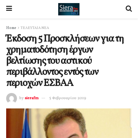
Home
ΤΕΛΕΥΤΑΙΑ ΝΕΑ
Έκδοση 5 Προσκλήσεων για τη
χρηματοδότηση έργων
βελτίωσης του αστικού
περιβάλλοντος εντός των
περιοχών ΕΣΒΑΑ
by
sierafm
5 Φεβρουαρίου 2019