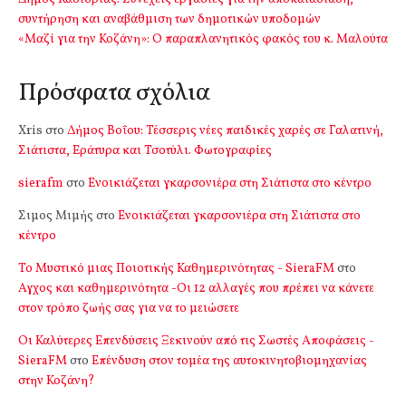
συντήρηση και αναβάθμιση των δημοτικών υποδομών
«Μαζί για την Κοζάνη»: Ο παραπλανητικός φακός του κ. Μαλούτα
Πρόσφατα σχόλια
Xris
στο
Δήμος Βοΐου: Τέσσερις νέες παιδικές χαρές σε Γαλατινή,
Σιάτιστα, Εράτυρα και Τσοτύλι. Φωτογραφίες
sierafm
στο
Ενοικιάζεται γκαρσονιέρα στη Σιάτιστα στο κέντρο
Σιμος Μιμής
στο
Ενοικιάζεται γκαρσονιέρα στη Σιάτιστα στο
κέντρο
Το Μυστικό μιας Ποιοτικής Καθημερινότητας - SieraFM
στο
Αγχος και καθημερινότητα -Οι 12 αλλαγές που πρέπει να κάνετε
στον τρόπο ζωής σας για να το μειώσετε
Οι Καλύτερες Επενδύσεις Ξεκινούν από τις Σωστές Αποφάσεις -
SieraFM
στο
Επένδυση στον τομέα της αυτοκινητοβιομηχανίας
στην Κοζάνη?