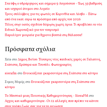
Στα ύψη ο υδράργυρος και σήμερα 9 Αυγούστου – Έως 39 βαθμούς
και ισχυροί άνεμοι στο Αιγαίο
Τρεις συλλήψεις για τις φωτιές σε Κορινθία και Λέσβο – Πάνω
από ένα εκατ. ευρώ τα πρόστιμα από αρχές του 2026
Τέλος στην εκτός σχεδίου δόμηση χωρίς όρια: Τι προβλέπει το νέο
Ειδικό Χωροταξικό για τον τουρισμό
Παρολίγον μοιραία για 8χρονο βουτιά στη θάλασσα!
Πρόσφατα σχόλια
Xris
στο
Δήμος Βοΐου: Τέσσερις νέες παιδικές χαρές σε Γαλατινή,
Σιάτιστα, Εράτυρα και Τσοτύλι. Φωτογραφίες
sierafm
στο
Ενοικιάζεται γκαρσονιέρα στη Σιάτιστα στο κέντρο
Σιμος Μιμής
στο
Ενοικιάζεται γκαρσονιέρα στη Σιάτιστα στο
κέντρο
Το Μυστικό μιας Ποιοτικής Καθημερινότητας - SieraFM
στο
Αγχος και καθημερινότητα -Οι 12 αλλαγές που πρέπει να κάνετε
στον τρόπο ζωής σας για να το μειώσετε