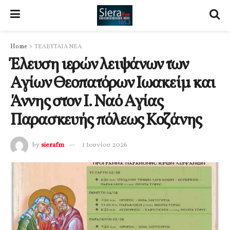
Home
ΤΕΛΕΥΤΑΙΑ ΝΕΑ
Έλευση ιερών λειψάνων των
Αγίων Θεοπατόρων Ιωακείμ και
Άννης στον Ι. Ναό Αγίας
Παρασκευής πόλεως Κοζάνης
by
sierafm
1 Ιουνίου 2026