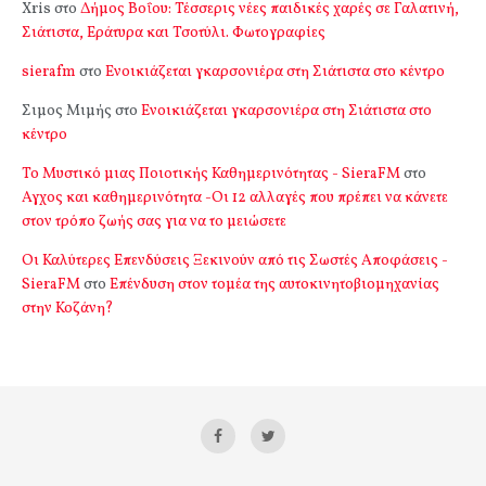
Xris
στο
Δήμος Βοΐου: Τέσσερις νέες παιδικές χαρές σε Γαλατινή,
Σιάτιστα, Εράτυρα και Τσοτύλι. Φωτογραφίες
sierafm
στο
Ενοικιάζεται γκαρσονιέρα στη Σιάτιστα στο κέντρο
Σιμος Μιμής
στο
Ενοικιάζεται γκαρσονιέρα στη Σιάτιστα στο
κέντρο
Το Μυστικό μιας Ποιοτικής Καθημερινότητας - SieraFM
στο
Αγχος και καθημερινότητα -Οι 12 αλλαγές που πρέπει να κάνετε
στον τρόπο ζωής σας για να το μειώσετε
Οι Καλύτερες Επενδύσεις Ξεκινούν από τις Σωστές Αποφάσεις -
SieraFM
στο
Επένδυση στον τομέα της αυτοκινητοβιομηχανίας
στην Κοζάνη?