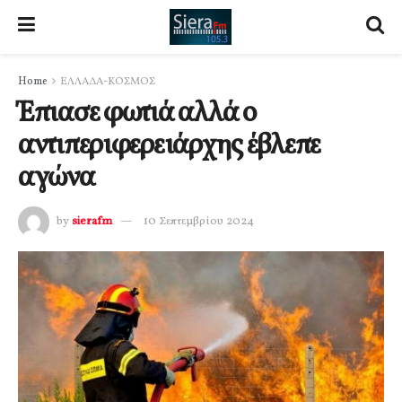
Home
ΕΛΛΑΔΑ-ΚΟΣΜΟΣ
Έπιασε φωτιά αλλά ο
αντιπεριφερειάρχης έβλεπε
αγώνα
by
sierafm
10 Σεπτεμβρίου 2024