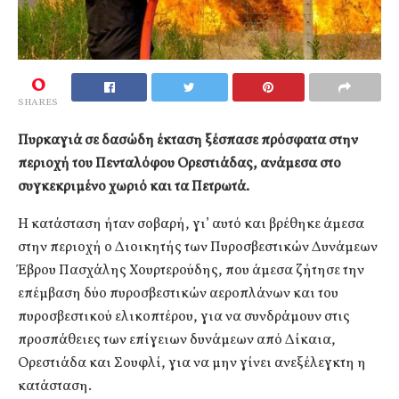
0
SHARES
Πυρκαγιά σε δασώδη έκταση ξέσπασε πρόσφατα στην
περιοχή του Πενταλόφου Ορεστιάδας, ανάμεσα στο
συγκεκριμένο χωριό και τα Πετρωτά.
Η κατάσταση ήταν σοβαρή, γι’ αυτό και βρέθηκε άμεσα
στην περιοχή ο Διοικητής των Πυροσβεστικών Δυνάμεων
Έβρου Πασχάλης Χουρτερούδης, που άμεσα ζήτησε την
επέμβαση δύο πυροσβεστικών αεροπλάνων και του
πυροσβεστικού ελικοπτέρου, για να συνδράμουν στις
προσπάθειες των επίγειων δυνάμεων από Δίκαια,
Ορεστιάδα και Σουφλί, για να μην γίνει ανεξέλεγκτη η
κατάσταση.