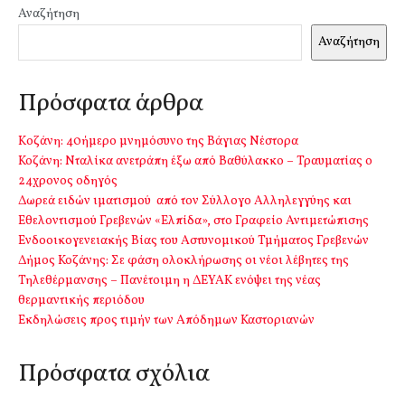
Αναζήτηση
Αναζήτηση
Πρόσφατα άρθρα
Kοζάνη: 40ήμερο μνημόσυνο της Βάγιας Νέστορα
Κοζάνη: Νταλίκα ανετράπη έξω από Βαθύλακκο – Τραυματίας ο
24χρονος οδηγός
Δωρεά ειδών ιματισμού από τον Σύλλογο Αλληλεγγύης και
Εθελοντισμού Γρεβενών «Ελπίδα», στο Γραφείο Αντιμετώπισης
Ενδοοικογενειακής Βίας του Αστυνομικού Τμήματος Γρεβενών
Δήμος Κοζάνης: Σε φάση ολοκλήρωσης οι νέοι λέβητες της
Τηλεθέρμανσης – Πανέτοιμη η ΔΕΥΑΚ ενόψει της νέας
θερμαντικής περιόδου
Εκδηλώσεις προς τιμήν των Απόδημων Καστοριανών
Πρόσφατα σχόλια