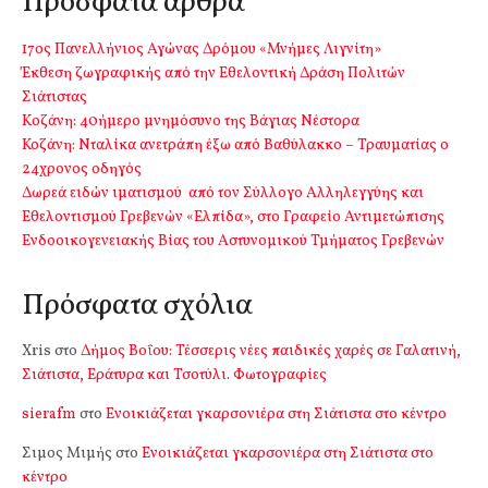
Πρόσφατα άρθρα
17ος Πανελλήνιος Αγώνας Δρόμου «Μνήμες Λιγνίτη»
Έκθεση ζωγραφικής από την Εθελοντική Δράση Πολιτών
Σιάτιστας
Kοζάνη: 40ήμερο μνημόσυνο της Βάγιας Νέστορα
Κοζάνη: Νταλίκα ανετράπη έξω από Βαθύλακκο – Τραυματίας ο
24χρονος οδηγός
Δωρεά ειδών ιματισμού από τον Σύλλογο Αλληλεγγύης και
Εθελοντισμού Γρεβενών «Ελπίδα», στο Γραφείο Αντιμετώπισης
Ενδοοικογενειακής Βίας του Αστυνομικού Τμήματος Γρεβενών
Πρόσφατα σχόλια
Xris
στο
Δήμος Βοΐου: Τέσσερις νέες παιδικές χαρές σε Γαλατινή,
Σιάτιστα, Εράτυρα και Τσοτύλι. Φωτογραφίες
sierafm
στο
Ενοικιάζεται γκαρσονιέρα στη Σιάτιστα στο κέντρο
Σιμος Μιμής
στο
Ενοικιάζεται γκαρσονιέρα στη Σιάτιστα στο
κέντρο