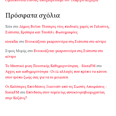
Ομοσπονδία Γούνας: αποχαιρετούμε τον Γεώργιο Κεχαγιά
Πρόσφατα σχόλια
Xris
στο
Δήμος Βοΐου: Τέσσερις νέες παιδικές χαρές σε Γαλατινή,
Σιάτιστα, Εράτυρα και Τσοτύλι. Φωτογραφίες
sierafm
στο
Ενοικιάζεται γκαρσονιέρα στη Σιάτιστα στο κέντρο
Σιμος Μιμής
στο
Ενοικιάζεται γκαρσονιέρα στη Σιάτιστα στο
κέντρο
Το Μυστικό μιας Ποιοτικής Καθημερινότητας - SieraFM
στο
Αγχος και καθημερινότητα -Οι 12 αλλαγές που πρέπει να κάνετε
στον τρόπο ζωής σας για να το μειώσετε
Οι Καλύτερες Επενδύσεις Ξεκινούν από τις Σωστές Αποφάσεις -
SieraFM
στο
Επένδυση στον τομέα της αυτοκινητοβιομηχανίας
στην Κοζάνη?