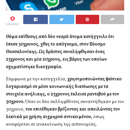
0
SHARES
Θύμα επίθεσης από δύο νεαρά άτομα κατήγγειλε ότι
έπεσε 30χρονος, χθες το απόγευμα, στον Εύοσμο
Θεσσαλονίκης. Ως δράστες συνελήφθησαν ένας
23χρονος και μία 20χρονη, εις βάρος των οποίων
σχηματίστηκε δικογραφία.
Σύμφωνα με την καταγγελία,
χρησιμοποιώντας ψεύτικο
λογαριασμό σε μέσο κοινωνικής δικτύωσης με τα
στοιχεία ανήλικης, ο 23χρονος έκλεισε ραντεβού με τον
30χρονο.
Όταν οι δύο συλληφθέντες συναντήθηκαν με τον
30χρονο,
του επιτέθηκαν βρίζοντας και απειλώντας τον
λεκτικά με χρήση αιχμηρού αντικειμένου,
όπως
αναφέρεται σε ανακοίνωση της αστυνομίας.