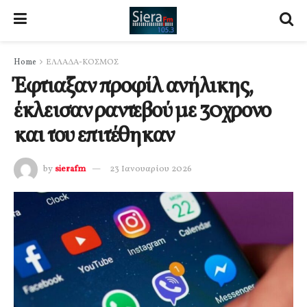
Home
ΕΛΛΑΔΑ-ΚΟΣΜΟΣ
Έφτιαξαν προφίλ ανήλικης,
έκλεισαν ραντεβού με 30χρονο
και του επιτέθηκαν
by
sierafm
23 Ιανουαρίου 2026