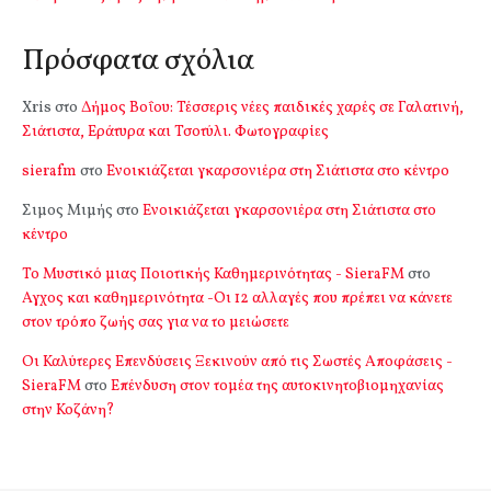
Πρόσφατα σχόλια
Xris
στο
Δήμος Βοΐου: Τέσσερις νέες παιδικές χαρές σε Γαλατινή,
Σιάτιστα, Εράτυρα και Τσοτύλι. Φωτογραφίες
sierafm
στο
Ενοικιάζεται γκαρσονιέρα στη Σιάτιστα στο κέντρο
Σιμος Μιμής
στο
Ενοικιάζεται γκαρσονιέρα στη Σιάτιστα στο
κέντρο
Το Μυστικό μιας Ποιοτικής Καθημερινότητας - SieraFM
στο
Αγχος και καθημερινότητα -Οι 12 αλλαγές που πρέπει να κάνετε
στον τρόπο ζωής σας για να το μειώσετε
Οι Καλύτερες Επενδύσεις Ξεκινούν από τις Σωστές Αποφάσεις -
SieraFM
στο
Επένδυση στον τομέα της αυτοκινητοβιομηχανίας
στην Κοζάνη?