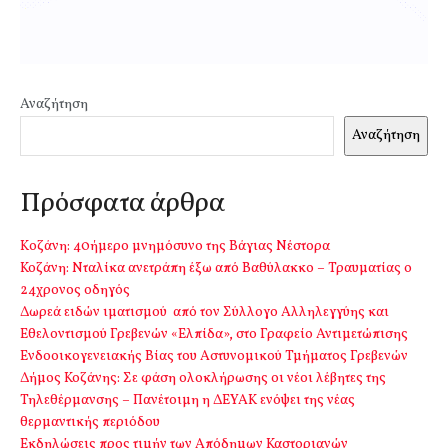
Αναζήτηση
Αναζήτηση
Πρόσφατα άρθρα
Kοζάνη: 40ήμερο μνημόσυνο της Βάγιας Νέστορα
Κοζάνη: Νταλίκα ανετράπη έξω από Βαθύλακκο – Τραυματίας ο
24χρονος οδηγός
Δωρεά ειδών ιματισμού από τον Σύλλογο Αλληλεγγύης και
Εθελοντισμού Γρεβενών «Ελπίδα», στο Γραφείο Αντιμετώπισης
Ενδοοικογενειακής Βίας του Αστυνομικού Τμήματος Γρεβενών
Δήμος Κοζάνης: Σε φάση ολοκλήρωσης οι νέοι λέβητες της
Τηλεθέρμανσης – Πανέτοιμη η ΔΕΥΑΚ ενόψει της νέας
θερμαντικής περιόδου
Εκδηλώσεις προς τιμήν των Απόδημων Καστοριανών