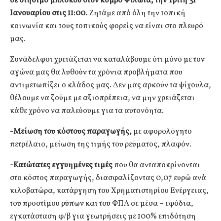
σε στήσιμο μπλόκου στον κόμβο Φιλώτα, την Τρίτη 31
Ιανουαρίου στις 11:00.
Ζητάμε από όλη την τοπική
κοινωνία και τους τοπικούς φορείς να είναι στο πλευρό
μας.
Συνάδελφοι χρειάζεται να καταλάβουμε ότι μόνο με τον
αγώνα μας θα λυθούν τα χρόνια προβλήματα που
αντιμετωπίζει ο κλάδος μας. Δεν μας αρκούν τα ψίχουλα,
θέλουμε να ζούμε με αξιοπρέπεια, να μην χρειάζεται
κάθε χρόνο να παλεύουμε για τα αυτονόητα.
-Μείωση του κόστους παραγωγής,
με αφορολόγητο
πετρέλαιο, μείωση της τιμής του ρεύματος, πλαφόν.
-Κατώτατες εγγυημένες τιμές
που θα ανταποκρίνονται
στο κόστος παραγωγής, διασφαλίζοντας 0,07 ευρώ ανά
κιλοβατώρα, κατάργηση του Χρηματιστηρίου Ενέργειας,
του προστίμου ρύπων και του ΦΠΑ σε μέσα – εφόδια,
εγκατάσταση φ/β για γεωτρήσεις με 100% επιδότηση