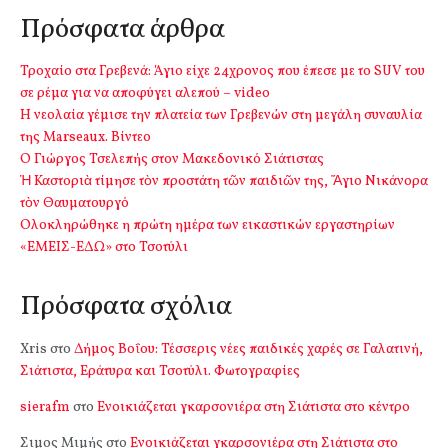
Πρόσφατα άρθρα
Τροχαίο στα Γρεβενά: Άγιο είχε 24χρονος που έπεσε με το SUV του
σε ρέμα για να αποφύγει αλεπού – video
Η νεολαία γέμισε την πλατεία των Γρεβενών στη μεγάλη συναυλία
της Marseaux. Βίντεο
Ο Γιώργος Τσελεπής στον Μακεδονικό Σιάτιστας
Ἡ Καστοριὰ τίμησε τὸν προστάτη τῶν παιδιῶν της, Ἅγιο Νικάνορα
τὸν Θαυματουργό
Ολοκληρώθηκε η πρώτη ημέρα των εικαστικών εργαστηρίων
«ΕΜΕΙΣ-ΕΔΩ» στο Τσοτύλι
Πρόσφατα σχόλια
Xris
στο
Δήμος Βοΐου: Τέσσερις νέες παιδικές χαρές σε Γαλατινή,
Σιάτιστα, Εράτυρα και Τσοτύλι. Φωτογραφίες
sierafm
στο
Ενοικιάζεται γκαρσονιέρα στη Σιάτιστα στο κέντρο
Σιμος Μιμής
στο
Ενοικιάζεται γκαρσονιέρα στη Σιάτιστα στο