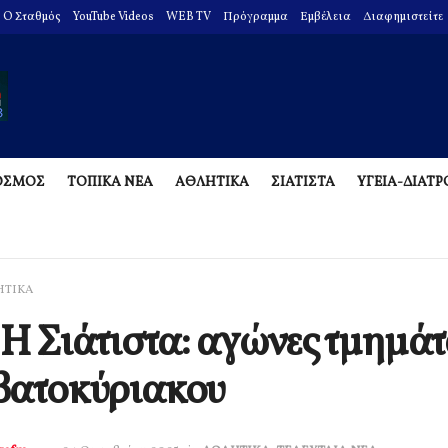
O Σταθμός
YouTube Videos
WEB TV
Πρόγραμμα
Εμβέλεια
Διαφημιστείτε
ΟΣΜΟΣ
ΤΟΠΙΚΑ ΝΕΑ
ΑΘΛΗΤΙΚΑ
ΣΙΑΤΙΣΤΑ
ΥΓΕΙΑ-ΔΙΑΤ
ΗΤΙΚΑ
Η Σιάτιστα: αγώνες τμημά
βατοκύριακου