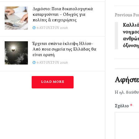
Δημόσιο: Ποια δικαιολογητικά
καταργούνται – Οδηγός για
Previous Po
πολίτες & επιχειρήσεις
Καλλιό
6 ΑΥΓΟΎΣΤΟΥ 2026
νοημοσ
ανθρώπ
Έρχεται σπάνια έκλειψη Ηλίου-
όξυνση
Από ποια σημεία της Ελλάδας θα
είναι ορατή
6 ΑΥΓΟΎΣΤΟΥ 2026
Αφήστε
LOAD MORE
Η ηλ. διεύθυ
*
Σχόλιο