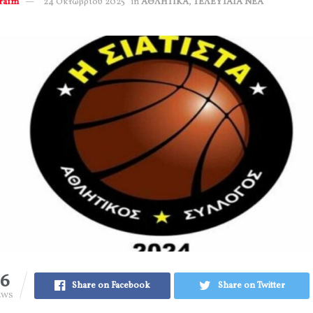
erafm
24 Οκτωβρίου 2025
in
ΑΘΛΗΤΙΚΑ
,
ΤΕΛΕΥΤΑΙΑ ΝΕΑ
36
Share on Facebook
Share on Twitter
EWS