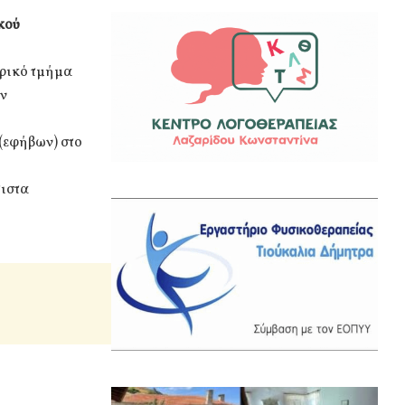
κού
τρικό τμήμα
ην
(εφήβων) στο
τιστα