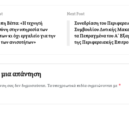
st
Next Post
πη Βέττα: «Η τεχνητή
Συνεδρίαση του Περιφερει
ύνη στην υπηρεσία των
Συμβουλίου Δυτικής Μακε
ων κι όχι εργαλείο για την
τα Πεπραγμένα του Α΄ Εξα
 των ανισοτήτων»
της Περιφερειακής Επιτρο
 μια απάντηση
*
νση σας δεν δημοσιεύεται.
Τα υποχρεωτικά πεδία σημειώνονται με