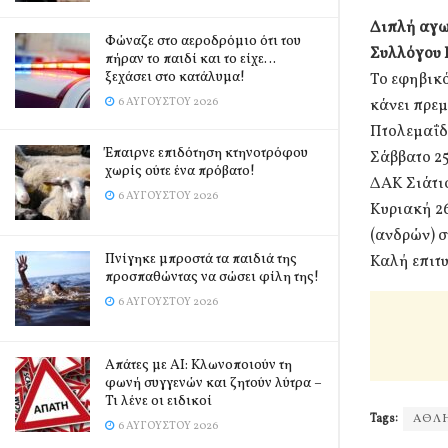
Διπλή αγω
Φώναζε στο αεροδρόμιο ότι του
Συλλόγου 
πήραν το παιδί και το είχε…
ξεχάσει στο κατάλυμα!
Το εφηβικό
6 ΑΥΓΟΎΣΤΟΥ 2026
κάνει πρε
Πτολεμαΐδ
Έπαιρνε επιδότηση κτηνοτρόφου
Σάββατο 25
χωρίς ούτε ένα πρόβατο!
ΔΑΚ Σιάτι
6 ΑΥΓΟΎΣΤΟΥ 2026
Κυριακή 2
(ανδρών) σ
Πνίγηκε μπροστά τα παιδιά της
Καλή επιτυ
προσπαθώντας να σώσει φίλη της!
6 ΑΥΓΟΎΣΤΟΥ 2026
Απάτες με AI: Κλωνοποιούν τη
φωνή συγγενών και ζητούν λύτρα –
Τι λένε οι ειδικοί
Tags:
ΑΘΛΗ
6 ΑΥΓΟΎΣΤΟΥ 2026