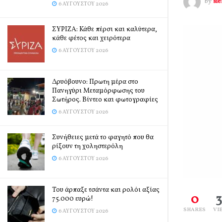
by
si
6 ΑΥΓΟΎΣΤΟΥ 2026
ΣΥΡΙΖΑ: Κάθε πέρσι και καλύτερα,
κάθε φέτος και χειρότερα
6 ΑΥΓΟΎΣΤΟΥ 2026
Δρυόβουνο: Πρωτη μέρα στο
Πανηγύρι Μεταμόρφωσης του
Σωτήρος. Βίντεο και φωτογραφίες
6 ΑΥΓΟΎΣΤΟΥ 2026
Συνήθειες μετά το φαγητό που θα
ρίξουν τη χοληστερόλη
6 ΑΥΓΟΎΣΤΟΥ 2026
Του άρπαξε τσάντα και ρολόι αξίας
0
75.000 ευρώ!
SHARES
VI
6 ΑΥΓΟΎΣΤΟΥ 2026