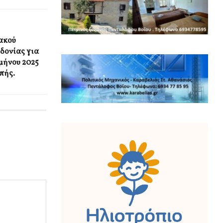
ακού
δονίας για
μήνου 2025
πής.