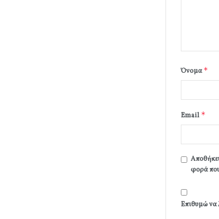
*
Όνομα
*
Email
Αποθήκευ
φορά που
Επιθυμώ να 