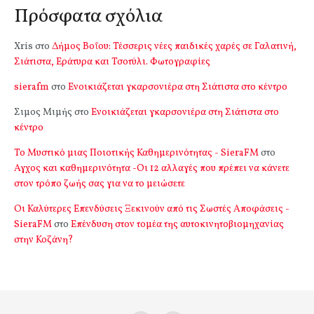
Πρόσφατα σχόλια
Xris
στο
Δήμος Βοΐου: Τέσσερις νέες παιδικές χαρές σε Γαλατινή,
Σιάτιστα, Εράτυρα και Τσοτύλι. Φωτογραφίες
sierafm
στο
Ενοικιάζεται γκαρσονιέρα στη Σιάτιστα στο κέντρο
Σιμος Μιμής
στο
Ενοικιάζεται γκαρσονιέρα στη Σιάτιστα στο
κέντρο
Το Μυστικό μιας Ποιοτικής Καθημερινότητας - SieraFM
στο
Αγχος και καθημερινότητα -Οι 12 αλλαγές που πρέπει να κάνετε
στον τρόπο ζωής σας για να το μειώσετε
Οι Καλύτερες Επενδύσεις Ξεκινούν από τις Σωστές Αποφάσεις -
SieraFM
στο
Επένδυση στον τομέα της αυτοκινητοβιομηχανίας
στην Κοζάνη?