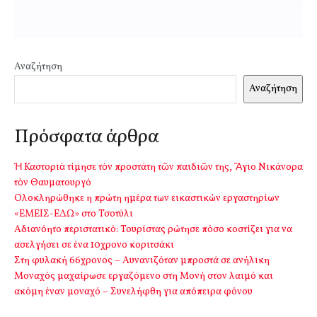
Αναζήτηση
Αναζήτηση
Πρόσφατα άρθρα
Ἡ Καστοριὰ τίμησε τὸν προστάτη τῶν παιδιῶν της, Ἅγιο Νικάνορα
τὸν Θαυματουργό
Ολοκληρώθηκε η πρώτη ημέρα των εικαστικών εργαστηρίων
«ΕΜΕΙΣ-ΕΔΩ» στο Τσοτύλι
Αδιανόητο περιστατικό: Τουρίστας ρώτησε πόσο κοστίζει για να
ασελγήσει σε ένα 10χρονο κοριτσάκι
Στη φυλακή 66χρονος – Αυνανιζόταν μπροστά σε ανήλικη
Μοναχός μαχαίρωσε εργαζόμενο στη Μονή στον λαιμό και
ακόμη έναν μοναχό – Συνελήφθη για απόπειρα φόνου