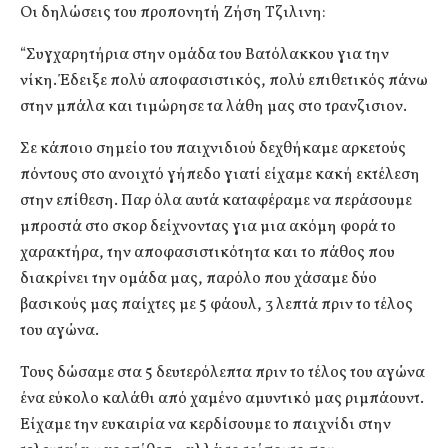
Οι δηλώσεις του προπονητή Ζήση Τζιλινη:
“Συγχαρητήρια στην ομάδα του Βατόλακκου για την
νίκη. Έδειξε πολύ αποφασιστικός, πολύ επιθετικός πάνω
στην μπάλα και τιμώρησε τα λάθη μας στο τρανζισιον.
Σε κάποιο σημείο του παιχνιδιού δεχθήκαμε αρκετούς
πόντους στο ανοιχτό γήπεδο γιατί είχαμε κακή εκτέλεση
στην επίθεση. Παρ όλα αυτά καταφέραμε να περάσουμε
μπροστά στο σκορ δείχνοντας για μια ακόμη φορά το
χαρακτήρα, την αποφασιστικότητα και το πάθος που
διακρίνει την ομάδα μας, παρόλο που χάσαμε δύο
βασικούς μας παίχτες με 5 φάουλ, 3 λεπτά πριν το τέλος
του αγώνα.
Τους δώσαμε στα 5 δευτερόλεπτα πριν το τέλος του αγώνα
ένα εύκολο καλάθι από χαμένο αμυντικό μας ριμπάουντ.
Είχαμε την ευκαιρία να κερδίσουμε το παιχνίδι στην