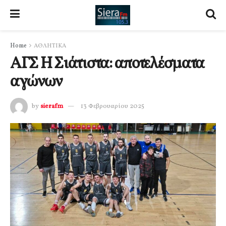
Home
ΑΘΛΗΤΙΚΑ
ΑΓΣ Η Σιάτιστα: αποτελέσματα
αγώνων
by
sierafm
13 Φεβρουαρίου 2025