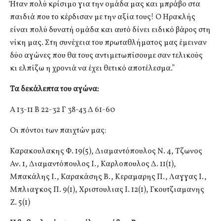
Ήταν πολύ κρίσιμο για την ομάδα μας και μπράβο στα
παιδιά που το κέρδισαν με την αξία τους! Ο Ηρακλής
είναι πολύ δυνατή ομάδα και αυτό δίνει ειδικό βάρος στη
νίκη μας. Στη συνέχεια του πρωταθλήματος μας έμειναν
δύο αγώνες που θα τους αντιμετωπίσουμε σαν τελικούς
κι ελπίζω η χρονιά να έχει θετικό αποτέλεσμα.”
Τα δεκάλεπτα του αγώνα:
Α 13-11 Β 22-32 Γ 38-43 Δ 61-60
Οι πόντοι των παιχτών μας:
Καρακουλακης Φ. 19(5), Διαμαντόπουλος Ν. 4, Τζωνος
Αν. 1, Διαμαντόπουλος Ι., Καρλοπουλος Δ. 11(1),
Μπακάλης Ι., Καρακάσης Β., Κεραμαρης Π., Λαγγας Ι.,
Μπλιαγκος Π. 9(1), Χριστουλιας Ι. 12(1), Γκουτζιαμανης
Ζ. 5(1)