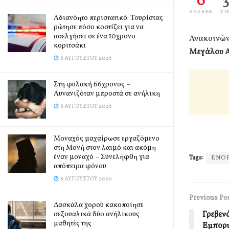
0
SHARES
VI
Αδιανόητο περιστατικό: Τουρίστας
ρώτησε πόσο κοστίζει για να
ασελγήσει σε ένα 10χρονο
Ανακοινώνε
κοριτσάκι
Μεγάλου Απ
8 ΑΥΓΟΎΣΤΟΥ 2026
Στη φυλακή 66χρονος –
Αυνανιζόταν μπροστά σε ανήλικη
8 ΑΥΓΟΎΣΤΟΥ 2026
Μοναχός μαχαίρωσε εργαζόμενο
στη Μονή στον λαιμό και ακόμη
έναν μοναχό – Συνελήφθη για
Tags:
ΕΝΟΡ
απόπειρα φόνου
8 ΑΥΓΟΎΣΤΟΥ 2026
Previous Po
Δασκάλα χορού κακοποίησε
Γρεβεν
σεξουαλικά δύο ανήλικους
μαθητές της
Εμπορ