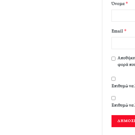
*
Όνομα
*
Email
Αποθήκευ
φορά που
Επιθυμώ να 
Επιθυμώ να 