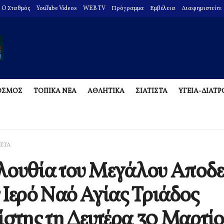
O Σταθμός
YouTube Videos
WEB TV
Πρόγραμμα
Εμβέλεια
Διαφημιστείτε
ΟΣΜΟΣ
ΤΟΠΙΚΑ ΝΕΑ
ΑΘΛΗΤΙΚΑ
ΣΙΑΤΙΣΤΑ
ΥΓΕΙΑ-ΔΙΑΤ
ΙΣΤΑ
ουθία του Μεγάλου Αποδε
 Ιερό Ναό Αγίας Τριάδος
ίστης τη Δευτέρα 30 Μαρτί