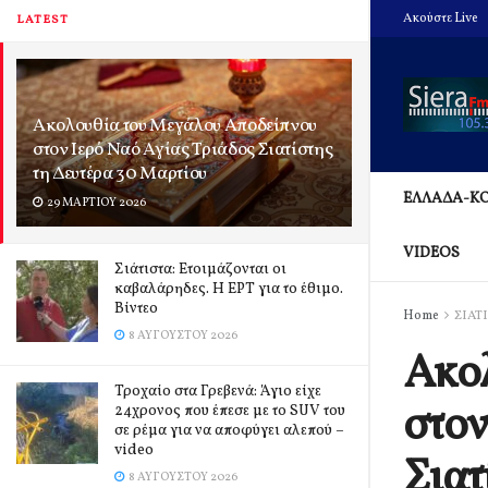
Ακούστε Live
LATEST
Ακολουθία του Μεγάλου Αποδείπνου
στον Ιερό Ναό Αγίας Τριάδος Σιατίστης
τη Δευτέρα 30 Μαρτίου
ΕΛΛΑΔΑ-Κ
29 ΜΑΡΤΊΟΥ 2026
VIDEOS
Σιάτιστα: Ετοιμάζονται οι
καβαλάρηδες. Η ΕΡΤ για το έθιμο.
Βίντεο
Home
ΣΙΑΤ
8 ΑΥΓΟΎΣΤΟΥ 2026
Ακολ
Τροχαίο στα Γρεβενά: Άγιο είχε
στον
24χρονος που έπεσε με το SUV του
σε ρέμα για να αποφύγει αλεπού –
video
Σιατ
8 ΑΥΓΟΎΣΤΟΥ 2026