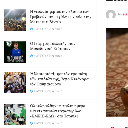
Η νεολαία γέμισε την πλατεία των
by
si
Γρεβενών στη μεγάλη συναυλία της
Marseaux. Βίντεο
8 ΑΥΓΟΎΣΤΟΥ 2026
Ο Γιώργος Τσελεπής στον
Μακεδονικό Σιάτιστας
8 ΑΥΓΟΎΣΤΟΥ 2026
Ἡ Καστοριὰ τίμησε τὸν προστάτη
τῶν παιδιῶν της, Ἅγιο Νικάνορα
τὸν Θαυματουργό
8 ΑΥΓΟΎΣΤΟΥ 2026
Ολοκληρώθηκε η πρώτη ημέρα
των εικαστικών εργαστηρίων
«ΕΜΕΙΣ-ΕΔΩ» στο Τσοτύλι
8 ΑΥΓΟΎΣΤΟΥ 2026