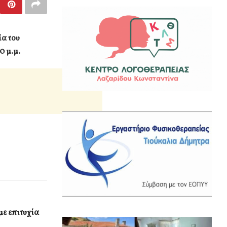
α του
0 μ.μ.
ε επιτυχία