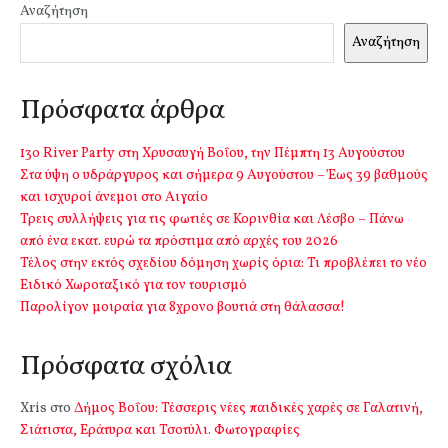
Αναζήτηση
Αναζήτηση
Πρόσφατα άρθρα
13o River Party στη Χρυσαυγή Βοΐου, την Πέμπτη 13 Αυγούστου
Στα ύψη ο υδράργυρος και σήμερα 9 Αυγούστου – Έως 39 βαθμούς
και ισχυροί άνεμοι στο Αιγαίο
Τρεις συλλήψεις για τις φωτιές σε Κορινθία και Λέσβο – Πάνω
από ένα εκατ. ευρώ τα πρόστιμα από αρχές του 2026
Τέλος στην εκτός σχεδίου δόμηση χωρίς όρια: Τι προβλέπει το νέο
Ειδικό Χωροταξικό για τον τουρισμό
Παρολίγον μοιραία για 8χρονο βουτιά στη θάλασσα!
Πρόσφατα σχόλια
Xris
στο
Δήμος Βοΐου: Τέσσερις νέες παιδικές χαρές σε Γαλατινή,
Σιάτιστα, Εράτυρα και Τσοτύλι. Φωτογραφίες