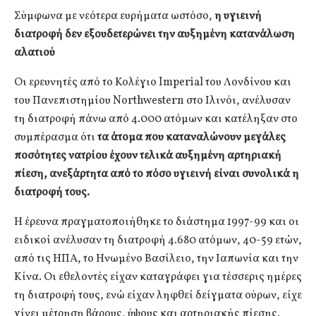
Σύμφωνα με νεότερα ευρήματα ωστόσο,
η υγιεινή
διατροφή δεν εξουδετερώνει την αυξημένη κατανάλωση
αλατιού
Οι ερευνητές από το Κολέγιο Imperial του Λονδίνου και
του Πανεπιστημίου Northwestern στο Ιλινόι, ανέλυσαν
τη διατροφή πάνω από 4.000 ατόμων και κατέληξαν στο
συμπέρασμα ότι
τα άτομα που καταναλώνουν μεγάλες
ποσότητες νατρίου έχουν τελικά αυξημένη αρτηριακή
πίεση, ανεξάρτητα από το πόσο υγιεινή είναι συνολικά η
διατροφή τους.
Η έρευνα πραγματοποιήθηκε το διάστημα 1997-99 και οι
ειδικοί ανέλυσαν τη διατροφή 4.680 ατόμων, 40-59 ετών,
από τις ΗΠΑ, το Ηνωμένο Βασίλειο, την Ιαπωνία και την
Κίνα. Οι εθελοντές είχαν καταγράφει για τέσσερις ημέρες
τη διατροφή τους, ενώ είχαν ληφθεί δείγματα ούρων, είχε
γίνει μέτρηση βάρους, ύψους και αρτηριακής πίεσης.